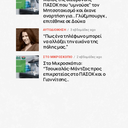
ΠΑΣΟΚ που “υμνούσε” τον
Μητσοτακισμό και έκανε
αναρτήση για.. Γλύξμπουργκ ,
επιτέθηκε σε Δούκα
ΑΥΤΟΔΙΟΙΚΗΣΗ
3 εβδομάδες ago
“Πως ένα τηλέφωνο μπορεί
να αλλάξει την εικόνα της
πόλης μας.”
ΣΤΟ ΜΙΚΡΟΣΚΟΠΙΟ
2 εβδομάδες ago
Στο Μικροσκόπιο:
“Τσουκαλάς-Μάντζος προς
επικρατείας στο ΠΑΣΟΚ και ο
Γιαννίτσης..