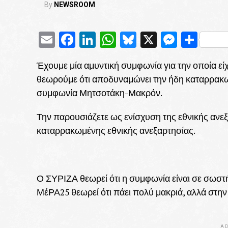
By
NEWSROOM
Email
Facebook
LinkedIn
WhatsApp
Bluesky
X
Messe
Μοι
Έχουμε μία αμυντική συμφωνία για την οποία εί
θεωρούμε ότι αποδυναμώνει την ήδη καταρρακω
συμφωνία Μητσοτάκη-Μακρόν.
Την παρουσιάζετε ως ενίσχυση της εθνικής αν
καταρρακωμένης εθνικής ανεξαρτησίας.
Ο ΣΥΡΙΖΑ θεωρεί ότι η συμφωνία είναι σε σωστή
ΜέΡΑ25 θεωρεί ότι πάει πολύ μακριά, αλλά στη
AD