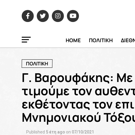
HOME
ΠΟΛΙΤΙΚΗ
ΔΙΕΘ
ΠΟΛΙΤΙΚΗ
Γ. Βαρουφάκης: Με 
τιμούμε τον αυθεν
εκθέτοντας τον επι
Μνημονιακού Τόξο
Published
5 έτη ago
on
07/10/2021