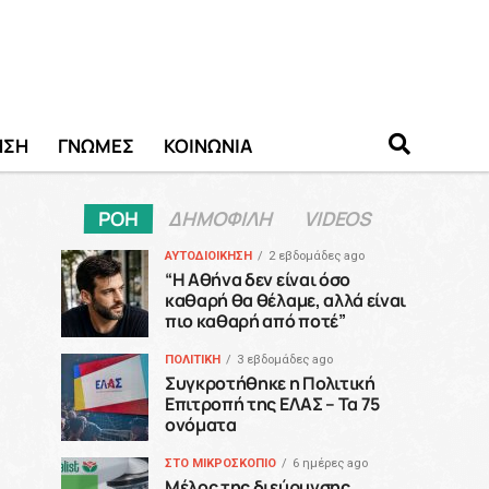
ΗΣΗ
ΓΝΩΜΕΣ
ΚΟΙΝΩΝΙΑ
ΡΟΗ
ΔΗΜΟΦΙΛΗ
VIDEOS
ΑΥΤΟΔΙΟΙΚΗΣΗ
2 εβδομάδες ago
“H Αθήνα δεν είναι όσο
καθαρή θα θέλαμε, αλλά είναι
πιο καθαρή από ποτέ”
ΠΟΛΙΤΙΚΗ
3 εβδομάδες ago
Συγκροτήθηκε η Πολιτική
Επιτροπή της ΕΛΑΣ – Τα 75
ονόματα
ΣΤΟ ΜΙΚΡΟΣΚΟΠΙΟ
6 ημέρες ago
Μέλος της διεύρυνσης