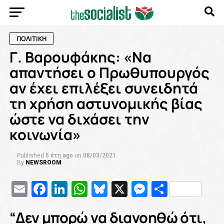
ΠΟΛΙΤΙΚΗ
Γ. Βαρουφάκης: «Να
απαντήσει ο Πρωθυπουργός
αν έχει επιλέξει συνειδητά
τη χρήση αστυνομικής βίας
ώστε να διχάσει την
κοινωνία»
Published
5 έτη ago
on
08/03/2021
By
NEWSROOM
Email
Facebook
LinkedIn
WhatsApp
Bluesky
X
Messenge
Μοιρασ
“Δεν μπορώ να διανοηθώ ότι,