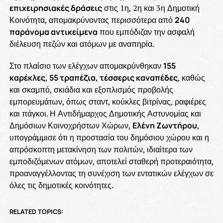
επιχειρησιακές δράσεις
στις 1η, 2η και 3η Δημοτική
Κοινότητα, απομακρύνοντας περισσότερα από
240
παράνομα αντικείμενα
που εμπόδιζαν την ασφαλή
διέλευση πεζών και ατόμων με αναπηρία.
Στο πλαίσιο των ελέγχων απομακρύνθηκαν
155
καρέκλες, 55 τραπέζια, τέσσερις καναπέδες
, καθώς
και σκαμπό, σκιάδια και εξοπλισμός προβολής
εμπορευμάτων, όπως σταντ, κούκλες βιτρίνας, ραφιέρες
και πάγκοι. Η Αντιδήμαρχος Δημοτικής Αστυνομίας και
Δημόσιων Κοινοχρήστων Χώρων,
Ελένη Ζωντήρου
,
υπογράμμισε ότι η προστασία του δημόσιου χώρου και η
απρόσκοπτη μετακίνηση των πολιτών, ιδιαίτερα των
εμποδιζόμενων ατόμων, αποτελεί σταθερή προτεραιότητα,
προαναγγέλλοντας τη συνέχιση των εντατικών ελέγχων σε
όλες τις δημοτικές κοινότητες.
RELATED TOPICS: