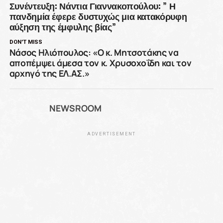
Συνέντευξη: Νάντια Γιαννακοπούλου: ” Η
πανδημία έφερε δυστυχώς μια κατακόρυφη
αύξηση της έμφυλης βίας”
DON'T MISS
Νάσος Ηλιόπουλος: «Ο κ. Μητσοτάκης να
αποπέμψει άμεσα τον κ. Χρυσοχοΐδη και τον
αρχηγό της ΕΛ.ΑΣ.»
NEWSROOM
ADVERTISEMENT