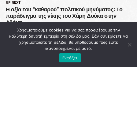
UP NEXT
Η αξία του “καθαρού” πολιτικού μηνύματος: Το
παράδειγμα της νίκης του Χάρη Δούκα στην
Αθήνα
Χρησιμοποιούμε cookies για να σας προσφέρουμε την
DON'T MISS
καλύτερη δυνατή εμπειρία στη σελίδα μας. Εάν συνεχίσετε να
93 εκατ. ευρώ χάθηκαν από την Πολιτική
χρησιμοποιείτε τη σελίδα, θα υποθέσουμε πως είστε
Προστασία ενώ η χώρα μετρά νεκρούς στις
ικανοποιημένοι με αυτό.
φλόγες
Εντάξει
NEWSROOM
ADVERTISEMENT