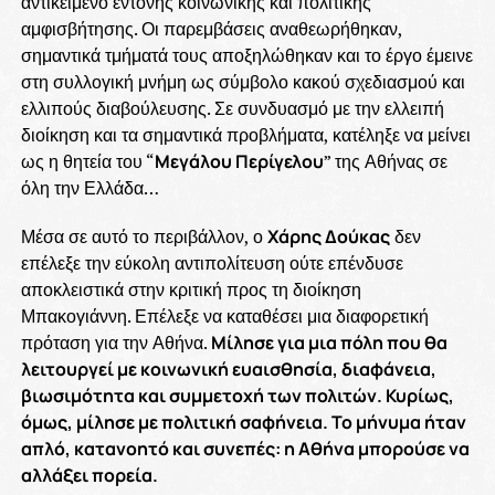
αντικείμενο έντονης κοινωνικής και πολιτικής
αμφισβήτησης. Οι παρεμβάσεις αναθεωρήθηκαν,
σημαντικά τμήματά τους αποξηλώθηκαν και το έργο έμεινε
στη συλλογική μνήμη ως σύμβολο κακού σχεδιασμού και
ελλιπούς διαβούλευσης. Σε συνδυασμό με την ελλειπή
διοίκηση και τα σημαντικά προβλήματα, κατέληξε να μείνει
ως η θητεία του “
Μεγάλου Περίγελου
” της Αθήνας σε
όλη την Ελλάδα…
Μέσα σε αυτό το περιβάλλον, ο
Χάρης Δούκας
δεν
επέλεξε την εύκολη αντιπολίτευση ούτε επένδυσε
αποκλειστικά στην κριτική προς τη διοίκηση
Μπακογιάννη. Επέλεξε να καταθέσει μια διαφορετική
πρόταση για την Αθήνα.
Μίλησε για μια πόλη που θα
λειτουργεί με κοινωνική ευαισθησία, διαφάνεια,
βιωσιμότητα και συμμετοχή των πολιτών. Κυρίως,
όμως, μίλησε με πολιτική σαφήνεια. Το μήνυμα ήταν
απλό, κατανοητό και συνεπές: η Αθήνα μπορούσε να
αλλάξει πορεία.