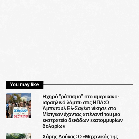
You may like
Ηχηρό “ράπισμα” στο αμερικανο-
ισραηλινό λόμπυ στις ΗΠΑ:Ο
Άμπντουλ Ελ-Σαγέντ νίκησε στο
Μίσιγκαν έχοντας απέναντί του μια
εκστρατεία δεκάδων εκατομμυρίων
δολαρίων
Χάρης Δούκας: Ο «Μηχανικός της