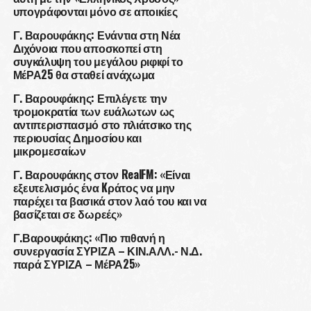
υπογράφονται μόνο σε αποικίες
Γ. Βαρουφάκης: Ενάντια στη Νέα
Διχόνοια που αποσκοπεί στη
συγκάλυψη του μεγάλου ριφιφί το
ΜέΡΑ25 θα σταθεί ανάχωμα
Γ. Βαρουφάκης: Επιλέγετε την
τρομοκρατία των ευάλωτων ως
αντιπερισπασμό στο πλιάτσικο της
περιουσίας Δημοσίου και
μικρομεσαίων
Γ. Βαρουφάκης στον RealFM: «Είναι
εξευτελισμός ένα Kράτος να μην
παρέχει τα βασικά στον λαό του και να
βασίζεται σε δωρεές»
Γ.Βαρουφάκης: «Πιο πιθανή η
συνεργασία ΣΥΡΙΖΑ – ΚΙΝ.ΑΛΛ.- Ν.Δ.
παρά ΣΥΡΙΖΑ – ΜέΡΑ25»