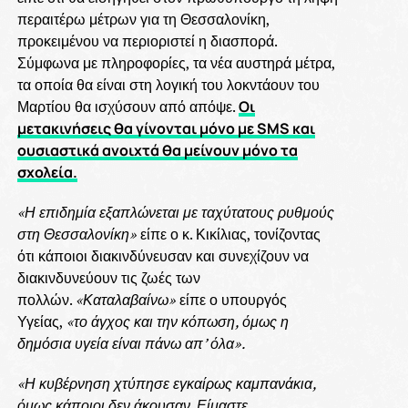
περαιτέρω μέτρων για τη Θεσσαλονίκη,
προκειμένου να περιοριστεί η διασπορά.
Σύμφωνα με πληροφορίες, τα νέα αυστηρά μέτρα,
τα οποία θα είναι στη λογική του λοκντάουν του
Μαρτίου θα ισχύσουν από απόψε.
Οι
μετακινήσεις θα γίνονται μόνο με SMS και
ουσιαστικά ανοιχτά θα μείνουν μόνο τα
σχολεία.
«Η επιδημία εξαπλώνεται με ταχύτατους ρυθμούς
στη Θεσσαλονίκη»
είπε ο κ. Κικίλιας, τονίζοντας
ότι κάποιοι διακινδύνευσαν και συνεχίζουν να
διακινδυνεύουν τις ζωές των
πολλών.
«Καταλαβαίνω»
είπε ο υπουργός
Υγείας,
«το άγχος και την κόπωση, όμως η
δημόσια υγεία είναι πάνω απ’ όλα».
«Η κυβέρνηση χτύπησε εγκαίρως καμπανάκια,
όμως κάποιοι δεν άκουσαν. Είμαστε