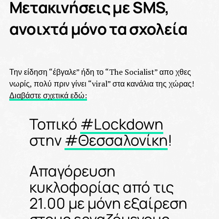
Μετακινήσεις με SMS,
ανοιχτά μόνο τα σχολεία
Την είδηση “έβγαλε” ήδη το “The Socialist” απο χθες
νωρίς, πολύ πριν γίνει “viral” στα κανάλια της χώρας!
Διαβάστε σχετικά εδώ:
Τοπικό
#Lockdown
στην
#Θεσσαλονίκη
!
Aπαγόρευση
κυκλοφορίας από τις
21.00 με μόνη εξαίρεση