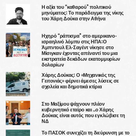
Η αξία του “καθαρού” πολιτικού
μηνύματος: Το παράδειγμα της νίκης
του Χάρη Δούκα στην Αθήνα
Ηχηρό “ράπισμα” στο αμερικανο-
ισραηλινό λόμπυ στις ΗΠΑ:Ο
Άμπντουλ Ελ-Σαγέντ νίκησε στο
Μίσιγκαν έχοντας απέναντί του μια
εκστρατεία δεκάδων εκατομμυρίων
δολαρίων
Χάρης Δούκας: Ο «Μηχανικός της
Γειτονιάς» φέρνει άμεσες λύσεις σε
σχολεία και δημοτικά κτίρια
Στο Μαξίμου ψάχνουν πλέον
κυβερνητικό εταίρο και ..ο Χάρης
Δούκας είναι αυτός που εγκλώβισε τη
ΝΔ
Το ΠΑΣΟΚ συνεχίζει τη διεύρυνση με το