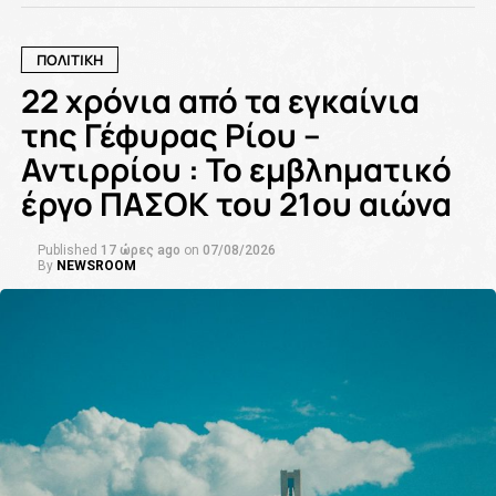
ΠΟΛΙΤΙΚΗ
22 χρόνια από τα εγκαίνια
της Γέφυρας Ρίου –
Αντιρρίου : Το εμβληματικό
έργο ΠΑΣΟΚ του 21ου αιώνα
Published
17 ώρες ago
on
07/08/2026
By
NEWSROOM