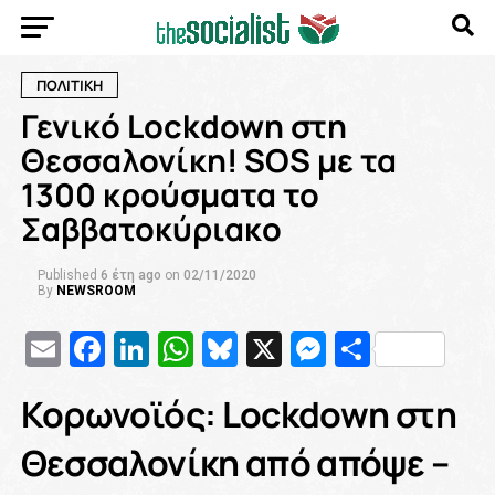
ΠΟΛΙΤΙΚΗ
Γενικό Lockdown στη
Θεσσαλονίκη! SOS με τα
1300 κρούσματα το
Σαββατοκύριακο
Published
6 έτη ago
on
02/11/2020
By
NEWSROOM
Email
Facebook
LinkedIn
WhatsApp
Bluesky
X
Messenge
Μοιρασ
Κορωνοϊός: Lockdown στη
Θεσσαλονίκη από απόψε –