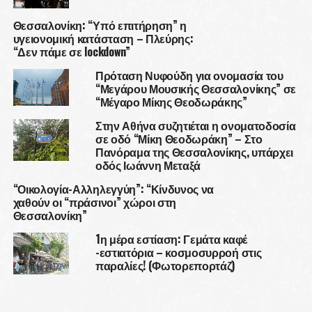
Θεσσαλονίκη: “Υπό επιτήρηση” η
υγειονομική κατάσταση – Πλεύρης:
“Δεν πάμε σε lockdown”
Πρόταση Νυφούδη για ονομασία του
“Μεγάρου Μουσικής Θεσσαλονίκης” σε
“Μέγαρο Μίκης Θεοδωράκης”
Στην Αθήνα συζητιέται η ονοματοδοσία
σε οδό “Μίκη Θεοδωράκη” – Στο
Πανόραμα της Θεσσαλονίκης, υπάρχει
οδός Ιωάννη Μεταξά
“Οικολογία-Αλληλεγγύη”: “Κίνδυνος να
χαθούν οι “πράσινοι” χώροι στη
Θεσσαλονίκη”
1η μέρα εστίαση: Γεμάτα καφέ
-εστιατόρια – κοσμοσυρροή στις
παραλίες! (Φωτορεπορτάζ)