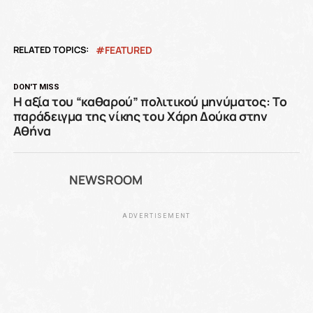
RELATED TOPICS:
FEATURED
DON'T MISS
Η αξία του “καθαρού” πολιτικού μηνύματος: Το
παράδειγμα της νίκης του Χάρη Δούκα στην
Αθήνα
NEWSROOM
ADVERTISEMENT