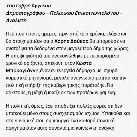
Του Γαβρή Άγγελου
Δημοσιογράφου – Πολιτικού Επικοινωνιολόγου –
Αναλυτή
Περίπου τέτοιες ημέρες, πριν από τρία χρόνια, ελάχιστοι
θα στοιχημάτιζαν ότι ο
Χάρης Δούκας
θα μπορούσε να
ανατρέψει τα δεδομένα στον μεγαλύτερο δήμο της χώρας.
Η υποψηφιότητά του ανακοινώθηκε με περιορισμένο
χρονικό ορίζοντα, απέναντι στον
Κώστα
Μπακογιάννη,
έναν εν ενεργεία δήμαρχο με ισχυρό
κομματικό μηχανισμό, μεγάλη αναγνωρισιμότητα και την
πολιτική στήριξη της κυβερνητικής παράταξης. Για
αρκετούς, η μάχη έμοιαζε εκ των προτέρων χαμένη.
Η πολιτική, όμως, έχει αποδείξει πολλές φορές ότι δεν
υπακούει μόνο στους συσχετισμούς ισχύος. Υπακούει και
στη δυναμική που δημιουργεί ένα καθαρό πολιτικό
αφήγημα όταν αυτό συναντά μια κοινωνική ανάγκη.