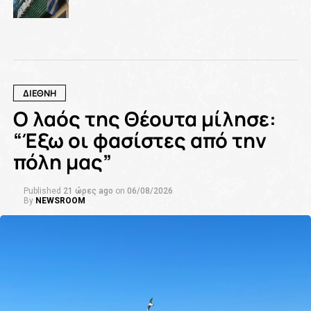
ΔΙΕΘΝΗ
Ο λαός της Θέουτα μίλησε:
“Έξω οι φασίστες από την
πόλη μας”
Published
21 ώρες ago
on
06/08/2026
By
NEWSROOM