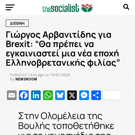
ΔΙΕΘΝΗ
Γιώργος Αρβανιτίδης για
Brexit: “Θα πρέπει να
εγκαινιαστεί μια νέα εποχή
Ελληνοβρετανικής φιλίας”
Published
7 έτη ago
on
19/01/2020
By
NEWSROOM
Email
Facebook
LinkedIn
WhatsApp
Bluesky
X
Messenge
Μοιρασ
Στην Ολομέλεια της
Βουλής τοποθετήθηκε