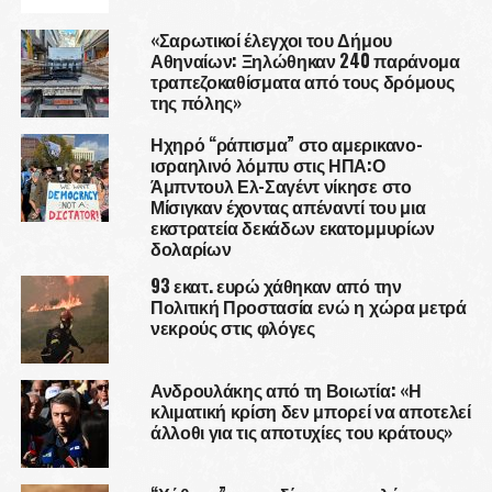
«Σαρωτικοί έλεγχοι του Δήμου
Αθηναίων: Ξηλώθηκαν 240 παράνομα
τραπεζοκαθίσματα από τους δρόμους
της πόλης»
Ηχηρό “ράπισμα” στο αμερικανο-
ισραηλινό λόμπυ στις ΗΠΑ:Ο
Άμπντουλ Ελ-Σαγέντ νίκησε στο
Μίσιγκαν έχοντας απέναντί του μια
εκστρατεία δεκάδων εκατομμυρίων
δολαρίων
93 εκατ. ευρώ χάθηκαν από την
Πολιτική Προστασία ενώ η χώρα μετρά
νεκρούς στις φλόγες
Ανδρουλάκης από τη Βοιωτία: «Η
κλιματική κρίση δεν μπορεί να αποτελεί
άλλοθι για τις αποτυχίες του κράτους»