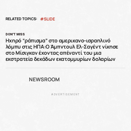
RELATED TOPICS:
SLIDE
DON'T MISS
Ηχηρό “ράπισμα” στο αμερικανο-ισραηλινό
λόμπυ στις ΗΠΑ:Ο Άμπντουλ Ελ-Σαγέντ νίκησε
στο Μίσιγκαν έχοντας απέναντί του μια
εκστρατεία δεκάδων εκατομμυρίων δολαρίων
NEWSROOM
ADVERTISEMENT