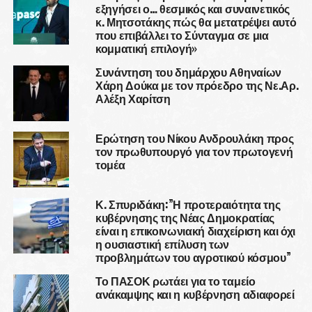
εξηγήσει ο… θεσμικός και συναινετικός
κ. Μητσοτάκης πώς θα μετατρέψει αυτό
που επιβάλλει το Σύνταγμα σε μια
κομματική επιλογή»
Συνάντηση του δημάρχου Αθηναίων
Χάρη Δούκα με τον πρόεδρο της Νε.Αρ.
Αλέξη Χαρίτση
Ερώτηση του Νίκου Ανδρουλάκη προς
τον πρωθυπουργό για τον πρωτογενή
τομέα
Κ. Σπυριδάκη:”Η προτεραιότητα της
κυβέρνησης της Νέας Δημοκρατίας
είναι η επικοινωνιακή διαχείριση και όχι
η ουσιαστική επίλυση των
προβλημάτων του αγροτικού κόσμου”
Το ΠΑΣΟΚ ρωτάει για το ταμείο
ανάκαμψης και η κυβέρνηση αδιαφορεί