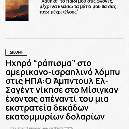
“Χάθηκε” το παιδί μου στις φλόγες,
μέχρι να κλείσω τα μάτια μου θα σας
πάω μέχρι τέλους”
ΔΙΕΘΝΗ
Ηχηρό “ράπισμα” στο
αμερικανο-ισραηλινό λόμπυ
στις ΗΠΑ:Ο Άμπντουλ Ελ-
Σαγέντ νίκησε στο Μίσιγκαν
έχοντας απέναντί του μια
εκστρατεία δεκάδων
εκατομμυρίων δολαρίων
Published
2 ημέρες ago
on
05/08/2026