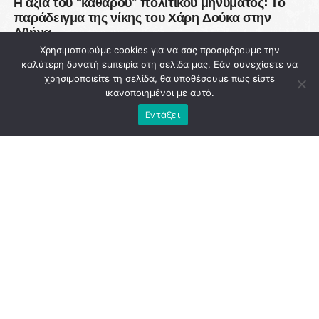
Η αξία του “καθαρού” πολιτικού μηνύματος: Το
παράδειγμα της νίκης του Χάρη Δούκα στην
Αθήνα
Χρησιμοποιούμε cookies για να σας προσφέρουμε την
DON'T MISS
καλύτερη δυνατή εμπειρία στη σελίδα μας. Εάν συνεχίσετε να
93 εκατ. ευρώ χάθηκαν από την Πολιτική
χρησιμοποιείτε τη σελίδα, θα υποθέσουμε πως είστε
Προστασία ενώ η χώρα μετρά νεκρούς στις
ικανοποιημένοι με αυτό.
φλόγες
Εντάξει
NEWSROOM
ADVERTISEMENT