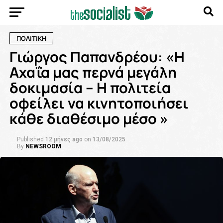
ΠΟΛΙΤΙΚΗ
Γιώργος Παπανδρέου: «Η
Αχαΐα μας περνά μεγάλη
δοκιμασία – Η πολιτεία
οφείλει να κινητοποιήσει
κάθε διαθέσιμο μέσο »
Published
12 μήνες ago
on
13/08/2025
By
NEWSROOM