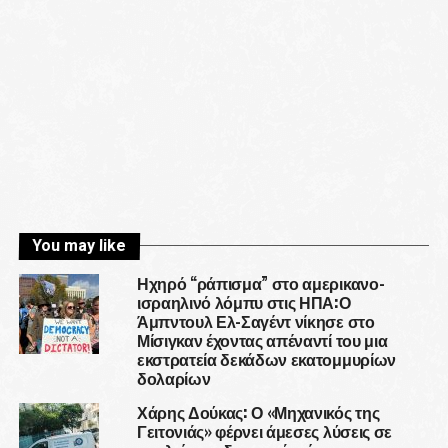
You may like
Ηχηρό “ράπισμα” στο αμερικανο-
ισραηλινό λόμπυ στις ΗΠΑ:Ο
Άμπντουλ Ελ-Σαγέντ νίκησε στο
Μίσιγκαν έχοντας απέναντί του μια
εκστρατεία δεκάδων εκατομμυρίων
δολαρίων
Χάρης Δούκας: Ο «Μηχανικός της
Γειτονιάς» φέρνει άμεσες λύσεις σε