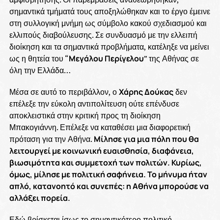
σημαντικά τμήματά τους αποξηλώθηκαν και το έργο έμεινε
στη συλλογική μνήμη ως σύμβολο κακού σχεδιασμού και
ελλιπούς διαβούλευσης. Σε συνδυασμό με την ελλειπή
διοίκηση και τα σημαντικά προβλήματα, κατέληξε να μείνει
ως η θητεία του “
Μεγάλου Περίγελου
” της Αθήνας σε
όλη την Ελλάδα…
Μέσα σε αυτό το περιβάλλον, ο
Χάρης Δούκας
δεν
επέλεξε την εύκολη αντιπολίτευση ούτε επένδυσε
αποκλειστικά στην κριτική προς τη διοίκηση
Μπακογιάννη. Επέλεξε να καταθέσει μια διαφορετική
πρόταση για την Αθήνα.
Μίλησε για μια πόλη που θα
λειτουργεί με κοινωνική ευαισθησία, διαφάνεια,
βιωσιμότητα και συμμετοχή των πολιτών. Κυρίως,
όμως, μίλησε με πολιτική σαφήνεια. Το μήνυμα ήταν
απλό, κατανοητό και συνεπές: η Αθήνα μπορούσε να
αλλάξει πορεία.
Εδώ βρίσκεται ίσως το σημαντικότερο πολιτικό