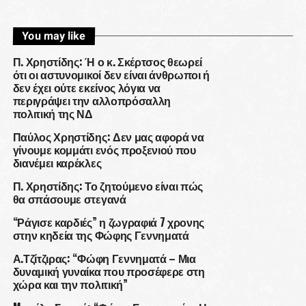
You may like
Π. Χρηστίδης: Ή ο κ. Σκέρτσος θεωρεί
ότι οι αστυνομικοί δεν είναι άνθρωποι ή
δεν έχει ούτε εκείνος λόγια να
περιγράψει την αλλοπρόσαλλη
πολιτική της ΝΔ
Παύλος Χρηστίδης: Δεν μας αφορά να
γίνουμε κομμάτι ενός προξενιού που
διανέμει καρέκλες
Π. Χρηστίδης: Το ζητούμενο είναι πώς
θα σπάσουμε στεγανά
“Ράγισε καρδιές” η ζωγραφιά 7 χρονης
στην κηδεία της Φώφης Γεννηματά
Α.Τζίτζιρας: “Φώφη Γεννηματά – Μια
δυναμική γυναίκα που προσέφερε στη
χώρα και την πολιτική”