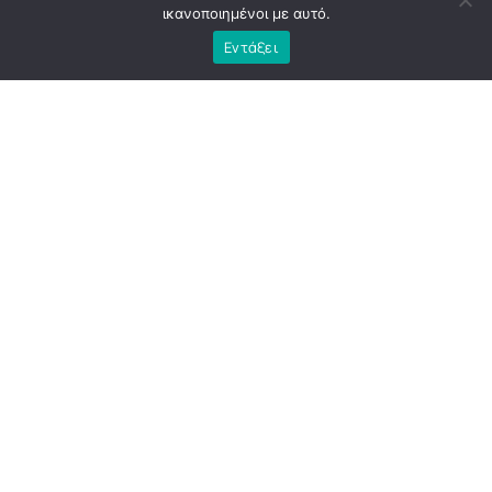
ικανοποιημένοι με αυτό.
Εντάξει
RELATED TOPICS:
ΚΥΡΙΩΣ ΘΕΜΑ
UP NEXT
Κάλεσμα του ΠΑΣΟΚ-ΚΙΝΑΛ για συμμετοχή των