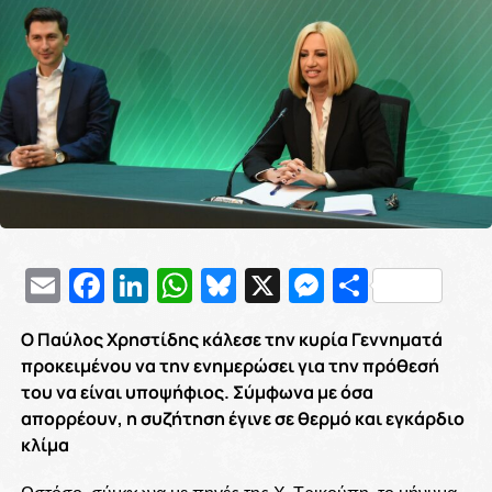
Email
Facebook
LinkedIn
WhatsApp
Bluesky
X
Messenge
Μοιρασ
Ο Παύλος Χρηστίδης κάλεσε την κυρία Γεννηματά
προκειμένου να την ενημερώσει για την πρόθεσή
του να είναι υποψήφιος. Σύμφωνα με όσα
απορρέουν, η συζήτηση έγινε σε θερμό και εγκάρδιο
κλίμα