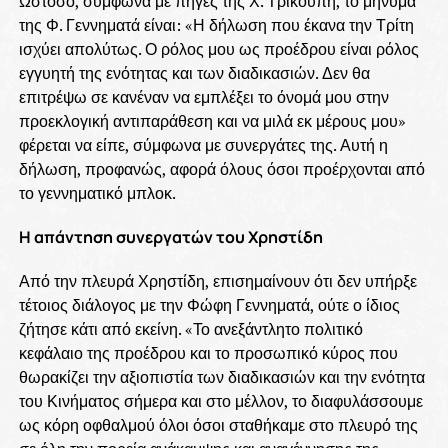
Ωστόσο, σύμφωνα με πηγές της Χ. Τρικούπη, το μήνυμα
της Φ. Γεννηματά είναι: «Η δήλωση που έκανα την Τρίτη
ισχύει απολύτως. Ο ρόλος μου ως προέδρου είναι ρόλος
εγγυητή της ενότητας και των διαδικασιών. Δεν θα
επιτρέψω σε κανέναν να εμπλέξει το όνομά μου στην
προεκλογική αντιπαράθεση και να μιλά εκ μέρους μου»
φέρεται να είπε, σύμφωνα με συνεργάτες της. Αυτή η
δήλωση, προφανώς, αφορά όλους όσοι προέρχονται από
το γεννηματικό μπλοκ.
Η απάντηση συνεργατών του Χρηστίδη
Από την πλευρά Χρηστίδη, επισημαίνουν ότι δεν υπήρξε
τέτοιος διάλογος με την Φώφη Γεννηματά, ούτε ο ίδιος
ζήτησε κάτι από εκείνη. «Το ανεξάντλητο πολιτικό
κεφάλαιο της προέδρου και το προσωπικό κύρος που
θωρακίζει την αξιοπιστία των διαδικασιών και την ενότητα
του Κινήματος σήμερα και στο μέλλον, το διαφυλάσσουμε
ως κόρη οφθαλμού όλοι όσοι σταθήκαμε στο πλευρό της