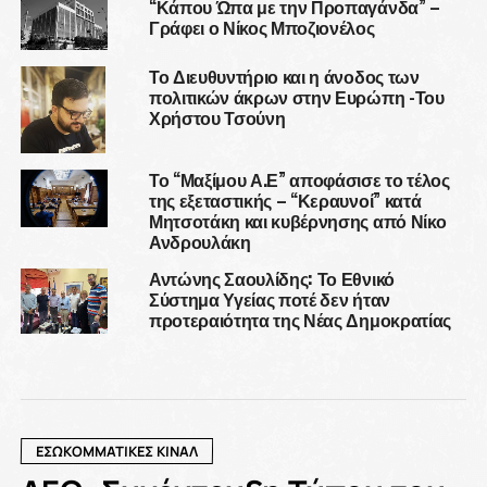
“Κάπου Ώπα με την Προπαγάνδα” –
Γράφει ο Νίκος Μποζιονέλος
Το Διευθυντήριο και η άνοδος των
πολιτικών άκρων στην Ευρώπη -Του
Χρήστου Τσούνη
Το “Μαξίμου Α.Ε” αποφάσισε το τέλος
της εξεταστικής – “Κεραυνοί” κατά
Μητσοτάκη και κυβέρνησης από Νίκο
Ανδρουλάκη
Αντώνης Σαουλίδης: Το Εθνικό
Σύστημα Υγείας ποτέ δεν ήταν
προτεραιότητα της Νέας Δημοκρατίας
ΕΣΩΚΟΜΜΑΤΙΚΕΣ ΚΙΝΑΛ