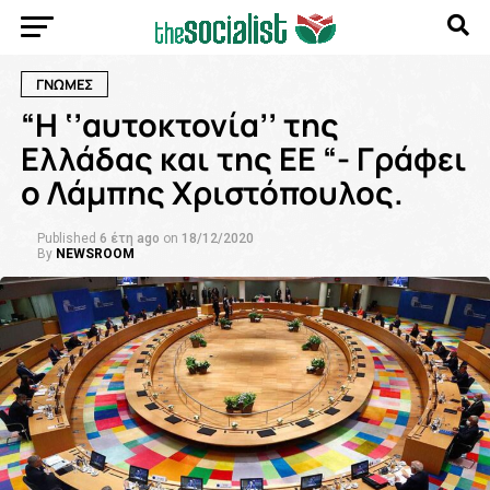
ΓΝΩΜΕΣ
“Η ‘’αυτοκτονία’’ της
Ελλάδας και της ΕΕ “- Γράφει
ο Λάμπης Χριστόπουλος.
Published
6 έτη ago
on
18/12/2020
By
NEWSROOM