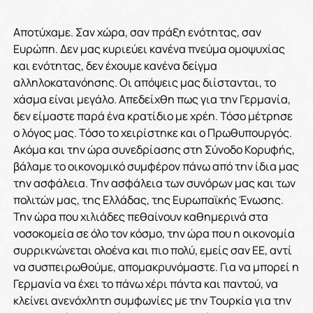
Αποτύχαμε. Σαν χώρα, σαν πράξη ενότητας, σαν
Ευρώπη. Δεν μας κυριεύει κανένα πνεύμα ομοψυχίας
και ενότητας, δεν έχουμε κανένα δείγμα
αλληλοκατανόησης. Οι απόψεις μας διίστανται, το
χάσμα είναι μεγάλο. Απεδείχθη πως για την Γερμανία,
δεν είμαστε παρά ένα κρατίδιο με χρέη. Τόσο μέτρησε
ο λόγος μας. Τόσο το χειρίστηκε και ο Πρωθυπουργός.
Ακόμα και την ώρα συνεδρίασης στη Σύνοδο Κορυφής,
βάλαμε το οικονομικό συμφέρον πάνω από την ίδια μας
την ασφάλεια. Την ασφάλεια των συνόρων μας και των
πολιτών μας, της Ελλάδας, της Ευρωπαϊκής Ένωσης.
Την ώρα που χιλιάδες πεθαίνουν καθημερινά στα
νοσοκομεία σε όλο τον κόσμο, την ώρα που η οικονομία
συρρικνώνεται ολοένα και πιο πολύ, εμείς σαν ΕΕ, αντί
να συσπειρωθούμε, απομακρυνόμαστε. Για να μπορεί η
Γερμανία να έχει το πάνω χέρι πάντα και παντού, να
κλείνει ανενόχλητη συμφωνίες με την Τουρκία για την