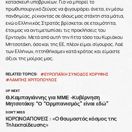
κατασκευή υποβρυχίων. Για να μπορεί το
πρωθυπουργικό ζεύγος να φιγουράρει άνετα, εν μέσω
πανδημίας, ρίχνοντας σε όλους μας στάχτη στα μάτια,
ενώ ο Ελληνικός Στρατός βρίσκεται σε ετοιμότητα,
έτοιμος να αντιμετωπίσει τις προκλήσεις του
Ερντογάν. Μετά από αυτή την ήττα τόσο του Κυριάκου
Μητσοτάκη, όσο και της ΕΕ, πλέον είμαι σίγουρος. Λαέ
των Ελλήνων, ηττηθήκαμεν κατά κράτος και είμαστε
άξιοι της μοίρας μας.
RELATED TOPICS:
ΕΥΡΩΠΑΪΚΗ ΣΥΝΟΔΟΣ ΚΟΡΥΦΗΣ
ΛΑΜΠΗΣ ΧΡΙΤΟΠΟΥΛΟΣ
UP NEXT
Θ.Καμπαγιάννης για ΜΜΕ -Κυβέρνηση
Μητσοτάκη: “Ο “Ορμπανισμός” είναι εδώ”
DON'T MISS
ΚΟΡΩΝΟΑΠΟΨΕΙΣ : «Ο θαυμαστός κόσμος της
Τηλεκπαίδευσης»