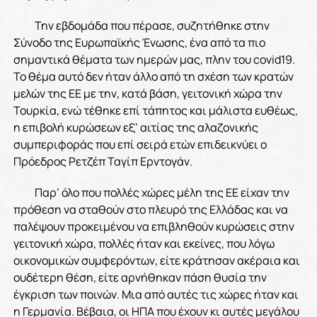
Την εβδομάδα που πέρασε, συζητήθηκε στην
Σύνοδο της Ευρωπαϊκής Ένωσης, ένα από τα πιο
σημαντικά θέματα των ημερών μας, πλην του covid19.
Το θέμα αυτό δεν ήταν άλλο από τη σχέση των κρατών
μελών της ΕΕ με την, κατά βάση, γειτονική χώρα την
Τουρκία, ενώ τέθηκε επί τάπητος και μάλιστα ευθέως,
η επιβολή κυρώσεων εξ’ αιτίας της αλαζονικής
συμπεριφοράς που επί σειρά ετών επιδεικνύει ο
Πρόεδρος Ρετζέπ Ταγίπ Ερντογάν.
Παρ’ όλο που πολλές χώρες μέλη της ΕΕ είχαν την
πρόθεση να σταθούν στο πλευρό της Ελλάδας και να
παλέψουν προκειμένου να επιβληθούν κυρώσεις στην
γειτονική χώρα, πολλές ήταν και εκείνες, που λόγω
οικονομικών συμφερόντων, είτε κράτησαν ακέραια και
ουδέτερη θέση, είτε αρνήθηκαν πάση θυσία την
έγκριση των ποινών. Μια από αυτές τις χώρες ήταν και
η Γερμανία. Βέβαια, οι ΗΠΑ που έχουν κι αυτές μεγάλου