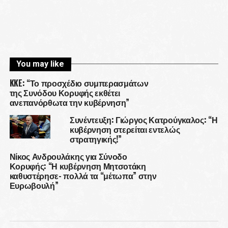
You may like
KKE: “Το προσχέδιο συμπερασμάτων
της Συνόδου Κορυφής εκθέτει
ανεπανόρθωτα την κυβέρνηση”
Συνέντευξη: Γιώργος Κατρούγκαλος: “Η
κυβέρνηση στερείται εντελώς
στρατηγικής!”
Νίκος Ανδρουλάκης για Σύνοδο
Κορυφής: “Η κυβέρνηση Μητσοτάκη
καθυστέρησε- πολλά τα “μέτωπα” στην
Ευρωβουλή”