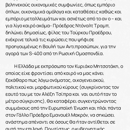
βεληνεκούς οικονομικές συμφωνίες, όπως εμπόριο
όπλων, οικονομικά ομόλογα και καταθέσεις καθώς και
εμπόριο μεταλλευμάτων και ασχέτως από το αν ο – και
για λίγο καιρό ακόμα- Πρόεδρος Ντόναλτ Τραμπ,
δηλώνει δημοσίως, φίλος του Τούρκου Προέδρου,
ενέκρινε τελικά τις κυρώσεις που ψήφισε
προηγουμένως η Βουλή των Αντιπροσώπων, για την
αγορά των S-400 από τη Ρωσική Ομοσπονδία.
Η Ελλάδα με εκπρόσωπο τον Κυριάκο Μητσοτάκη, ο
οποίος είχε φροντίσει από καιρό να μας κάνει
ξεκάθαρο πως λόγω ονόματος, οικογενειακού,
πολιτικού και μορφωτικού κύρους (συγκρίνοντας τον
εαυτό του με τον Αλέξη Τσίπρα και ναι αυτό ήταν το
μέτρο σύγκρισης), θα καταφέρει συγκεντρώνοντας
συμμάχους από την Ευρωπαϊκή Ένωση και πλάι πάντα
στον Γάλλο Πρόεδρο Εμανουέλ Μακρόν, να σηκώσει
ανάστημα απέναντι σε όσους θα ήταν αντίθετοι σε
αυτή την επιλογή. Πρωτίστως, ο κυβερνητικός