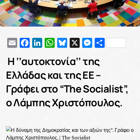
Email
Facebook
LinkedIn
WhatsApp
Bluesky
X
Messenge
Μοιρασ
Η ‘’αυτοκτονία’’ της
Ελλάδας και της ΕΕ –
Γράφει στο “The Socialist”,
ο Λάμπης Χριστόπουλος.