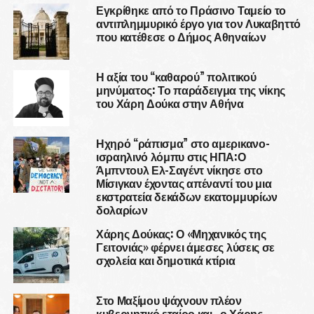
Εγκρίθηκε από το Πράσινο Ταμείο το
αντιπλημμυρικό έργο για τον Λυκαβηττό
που κατέθεσε ο Δήμος Αθηναίων
Η αξία του “καθαρού” πολιτικού
μηνύματος: Το παράδειγμα της νίκης
του Χάρη Δούκα στην Αθήνα
Ηχηρό “ράπισμα” στο αμερικανο-
ισραηλινό λόμπυ στις ΗΠΑ:Ο
Άμπντουλ Ελ-Σαγέντ νίκησε στο
Μίσιγκαν έχοντας απέναντί του μια
εκστρατεία δεκάδων εκατομμυρίων
δολαρίων
Χάρης Δούκας: Ο «Μηχανικός της
Γειτονιάς» φέρνει άμεσες λύσεις σε
σχολεία και δημοτικά κτίρια
Στο Μαξίμου ψάχνουν πλέον
κυβερνητικό εταίρο και ..ο Χάρης