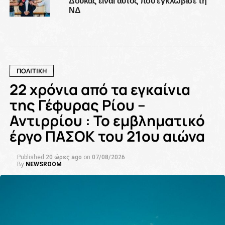
Δούκας είναι αυτός που εγκλώβισε τη
ΝΔ
ΠΟΛΙΤΙΚΗ
22 χρόνια από τα εγκαίνια
της Γέφυρας Ρίου –
Αντιρρίου : Το εμβληματικό
έργο ΠΑΣΟΚ του 21ου αιώνα
Published
20 ώρες ago
on
07/08/2026
By
NEWSROOM