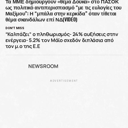
Τα ΜΜΕ δημιουργούν «θέμα Δούκα» στο ΠΑΣΟΚ
ως πολιτικό αντιπερισπασμό “με τις ευλογίες του
Μαξίμου”: Η “μπάλα στην κερκίδα” όταν τίθεται
θέμα σκανδάλων επί ΝΔ(VIDEO)
DON'T MISS
“Καλπάζει” ο πληθωρισμός- 24% αυξήσεις στην
ενέργεια- 5.2% τον Μάϊο σχεδόν διπλάσια από
τον μ.ο της Ε.Ε
NEWSROOM
ADVERTISEMENT