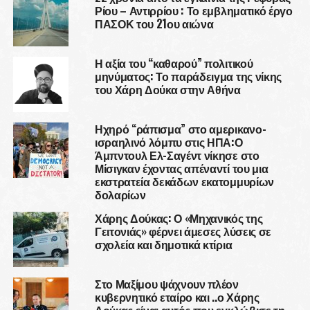
Ρίου – Αντιρρίου : Το εμβληματικό έργο
ΠΑΣΟΚ του 21ου αιώνα
Η αξία του “καθαρού” πολιτικού
μηνύματος: Το παράδειγμα της νίκης
του Χάρη Δούκα στην Αθήνα
Ηχηρό “ράπισμα” στο αμερικανο-
ισραηλινό λόμπυ στις ΗΠΑ:Ο
Άμπντουλ Ελ-Σαγέντ νίκησε στο
Μίσιγκαν έχοντας απέναντί του μια
εκστρατεία δεκάδων εκατομμυρίων
δολαρίων
Χάρης Δούκας: Ο «Μηχανικός της
Γειτονιάς» φέρνει άμεσες λύσεις σε
σχολεία και δημοτικά κτίρια
Στο Μαξίμου ψάχνουν πλέον
κυβερνητικό εταίρο και ..ο Χάρης