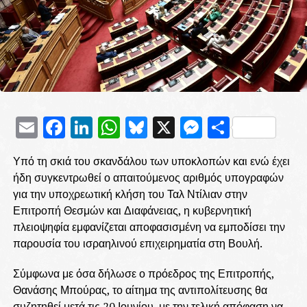
Email
Facebook
LinkedIn
WhatsApp
Bluesky
X
Messenge
Μοιρασ
Υπό τη σκιά του σκανδάλου των υποκλοπών και ενώ έχει
ήδη συγκεντρωθεί ο απαιτούμενος αριθμός υπογραφών
για την υποχρεωτική κλήση του Ταλ Ντίλιαν στην
Επιτροπή Θεσμών και Διαφάνειας, η κυβερνητική
πλειοψηφία εμφανίζεται αποφασισμένη να εμποδίσει την
παρουσία του ισραηλινού επιχειρηματία στη Βουλή.
Σύμφωνα με όσα δήλωσε ο πρόεδρος της Επιτροπής,
Θανάσης Μπούρας, το αίτημα της αντιπολίτευσης θα
συζητηθεί μετά τις 20 Ιουνίου, με την τελική απόφαση να