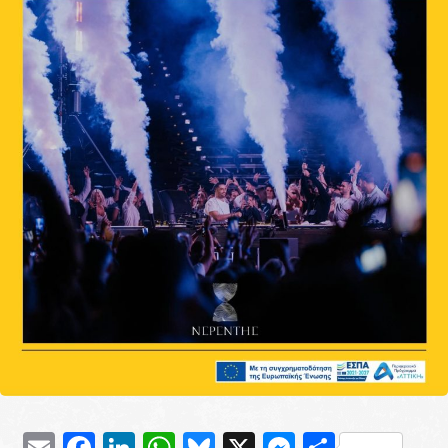
Email
Facebook
LinkedIn
WhatsApp
Bluesky
X
Messenge
Μοιρασ