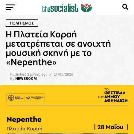
ΠΟΛΙΤΙΣΜΟΣ
Η Πλατεία Κοραή
μετατρέπεται σε ανοιχτή
μουσική σκηνή με το
«Nepenthe»
Published
2 μήνες ago
on
24/05/2026
By
NEWSROOM