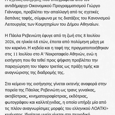
αντιδήμαρχο Οικονομικού Προγραμματισμού Γιώργο
Γιάνναρο, προβλέπει την απαλλαγή από τις σχετικές
δαπάνες ταφής, σύμφωνα με τις διατάξεις του Κανονισμού
Λειτουργίας των Κοιμητηρίων του Δήμου Αθηναίων.
Η Πάολα Ρεβενιώτη έφυγε από τη ζωή στις 8 Ιουλίου
2026, σε ηλικία 68 ετών, έπειτα από πολύμηνη μάχη με
τον καρκίνο. Η κηδεία και η ταφή της πραγματοποιήθηκαν
στις 11 Ιουλίου στο Α’ Νεκροταφείο Αθηνών, ενώ η
εισήγηση που θα τεθεί προς ψήφιση προβλέπει την
παραχώρηση του τάφου τριετίας ως πράξη τιμής και
αναγνώρισης της διαδρομής της.
Στο κείμενο της εισήγησης γίνεται εκτενής αναφορά στην
πορεία της Πάολας Ρεβενιώτη ως τρανς γυναίκας,
ακτιβίστριας, κινηματογραφίστριας, εκδότριας,
φωτογράφου και καλλιτέχνιδας, η οποία υπήρξε μία από
τις πλέον αναγνωρίσιμες μορφές του ελληνικού ΛΟΑΤΚΙ+
κινήματος. Ιδιαίτερη μνεία γίνεται στο περιοδικό