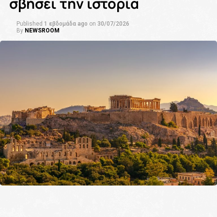
σβήσει την ιστορία
Published
1 εβδομάδα ago
on
30/07/2026
By
NEWSROOM