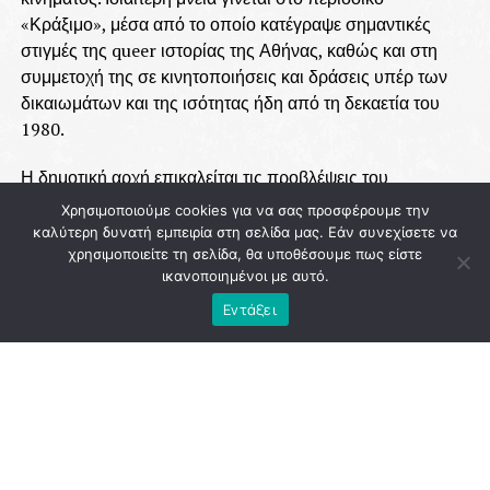
«Κράξιμο», μέσα από το οποίο κατέγραψε σημαντικές
στιγμές της queer ιστορίας της Αθήνας, καθώς και στη
συμμετοχή της σε κινητοποιήσεις και δράσεις υπέρ των
δικαιωμάτων και της ισότητας ήδη από τη δεκαετία του
1980.
Η δημοτική αρχή επικαλείται τις προβλέψεις του
Κανονισμού Κοιμητηρίων, σύμφωνα με τις οποίες το
Χρησιμοποιούμε cookies για να σας προσφέρουμε την
Δημοτικό Συμβούλιο μπορεί, κατ’ εξαίρεση, να παραχωρεί
καλύτερη δυνατή εμπειρία στη σελίδα μας. Εάν συνεχίσετε να
τάφους τιμής ένεκεν σε προσωπικότητες με σημαντική
χρησιμοποιείτε τη σελίδα, θα υποθέσουμε πως είστε
ικανοποιημένοι με αυτό.
εθνική, κοινωνική ή πολιτική προσφορά. Στην εισήγηση
επισημαίνεται ότι η συγκεκριμένη απόφαση αποτελεί
Εντάξει
«ελάχιστη απότιση φόρου τιμής και αναγνώρισης της
κοινωνικής της προσφοράς».
ADVERTISEMENT