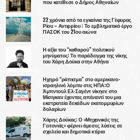
που κατέθεσε ο Δήμος Αθηναίων
22 χρόνια από τα εγκαίνια της Γέφυρας
Ρίου – Αντιρρίου : Το εμβληματικό έργο
ΠΑΣΟΚ του 21ου αιώνα
Η αξία του “καθαρού” πολιτικού
μηνύματος: Το παράδειγμα της νίκης
του Χάρη Δούκα στην Αθήνα
Ηχηρό “ράπισμα” στο αμερικανο-
ισραηλινό λόμπυ στις ΗΠΑ:Ο
Άμπντουλ Ελ-Σαγέντ νίκησε στο
Μίσιγκαν έχοντας απέναντί του μια
εκστρατεία δεκάδων εκατομμυρίων
δολαρίων
Χάρης Δούκας: Ο «Μηχανικός της
Γειτονιάς» φέρνει άμεσες λύσεις σε
σχολεία και δημοτικά κτίρια