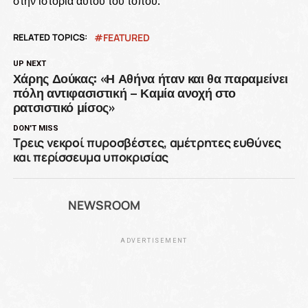
στην ιστορία αυτού του τόπου.
RELATED TOPICS:
FEATURED
UP NEXT
Χάρης Δούκας: «Η Αθήνα ήταν και θα παραμείνει
πόλη αντιφασιστική – Καμία ανοχή στο
ρατσιστικό μίσος»
DON'T MISS
Τρεις νεκροί πυροσβέστες, αμέτρητες ευθύνες
και περίσσευμα υποκρισίας
NEWSROOM
ADVERTISEMENT