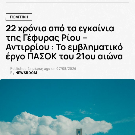
ΠΟΛΙΤΙΚΗ
22 χρόνια από τα εγκαίνια
της Γέφυρας Ρίου –
Αντιρρίου : Το εμβληματικό
έργο ΠΑΣΟΚ του 21ου αιώνα
Published
2 ημέρες ago
on
07/08/2026
By
NEWSROOM