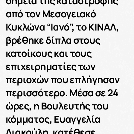
σημεία της καταστροφής
από τον Μεσογειακό
Κυκλώνα “Ιανό”, το ΚΙΝΑΛ,
βρέθηκε δίπλα στους
κατοίκους και τους
επιχειρηματίες των
περιοχών που επλήγησαν
περισσότερο. Μέσα σε 24
ώρες, η Βουλευτής του
κόμματος, Ευαγγελία
Λιακούλη, κατέθεσε