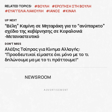
RELATED TOPICS:
ΒΟΥΛΗ
ΕΡΩΤΗΣΗ ΣΤΗ ΒΟΥΛΗ
ΕΥΑΓΓΕΛΙΑ ΛΙΑΚΟΥΛΗ
ΙΑΝΌΣ
ΚΙΝΑΛ
UP NEXT
“Βέλη” Καμίνη σε Μηταράκη για το “ανύπαρκτο”
σχέδιο της κυβέρνησης σε Κεφαλονιά
-Μεταναστευτικό
DON'T MISS
Αλέξης Τσίπρας για Κίνημα Αλλαγής:
“Προοδευτικοί είμαστε όχι μόνο με το τι
δηλώνουμε μα με το τι πράττουμε!”
NEWSROOM
ADVERTISEMENT