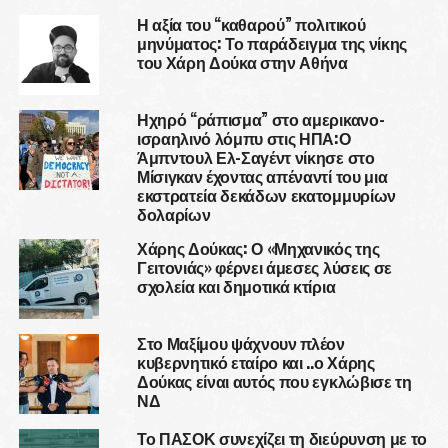
Η αξία του “καθαρού” πολιτικού
μηνύματος: Το παράδειγμα της νίκης
του Χάρη Δούκα στην Αθήνα
Ηχηρό “ράπισμα” στο αμερικανο-
ισραηλινό λόμπυ στις ΗΠΑ:Ο
Άμπντουλ Ελ-Σαγέντ νίκησε στο
Μίσιγκαν έχοντας απέναντί του μια
εκστρατεία δεκάδων εκατομμυρίων
δολαρίων
Χάρης Δούκας: Ο «Μηχανικός της
Γειτονιάς» φέρνει άμεσες λύσεις σε
σχολεία και δημοτικά κτίρια
Στο Μαξίμου ψάχνουν πλέον
κυβερνητικό εταίρο και ..ο Χάρης
Δούκας είναι αυτός που εγκλώβισε τη
ΝΔ
Το ΠΑΣΟΚ συνεχίζει τη διεύρυνση με το