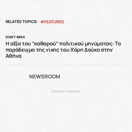
RELATED TOPICS:
FEATURED
DON'T MISS
Η αξία του “καθαρού” πολιτικού μηνύματος: Το
παράδειγμα της νίκης του Χάρη Δούκα στην
Αθήνα
NEWSROOM
ADVERTISEMENT