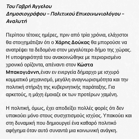
Του Γαβρή Άγγελου
Δημοσιογράφου – Πολιτικού Επικοινωνιολόγου –
Αναλυτή
Περίπου τέτοιες ημέρες, πριν από τρία χρόνια, ελάχιστοι
θα στοιχημάτιζαν ότι ο
Χάρης Δούκας
θα μπορούσε να
ανατρέψει τα δεδομένα στον μεγαλύτερο δήμο της χώρας.
Η υποψηφιότητά του ανακοινώθηκε με περιορισμένο
χρονικό ορίζοντα, απέναντι στον
Κώστα
Μπακογιάννη,
έναν εν ενεργεία δήμαρχο με ισχυρό
κομματικό μηχανισμό, μεγάλη αναγνωρισιμότητα και την
πολιτική στήριξη της κυβερνητικής παράταξης. Για
αρκετούς, η μάχη έμοιαζε εκ των προτέρων χαμένη.
Η πολιτική, όμως, έχει αποδείξει πολλές φορές ότι δεν
υπακούει μόνο στους συσχετισμούς ισχύος. Υπακούει και
στη δυναμική που δημιουργεί ένα καθαρό πολιτικό
αφήγημα όταν αυτό συναντά μια κοινωνική ανάγκη.