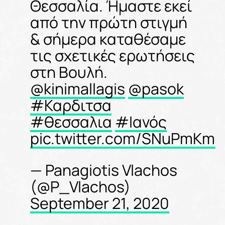
Θεσσαλία. Ήμαστε εκεί
από την πρώτη στιγμή
& σήμερα καταθέσαμε
τις σχετικές ερωτήσεις
στη Βουλή.
@kinimallagis
@pasok
#Καρδιτσα
#θεσσαλια
#Ιανός
pic.twitter.com/SNuPmKm5
— Panagiotis Vlachos
(@P_Vlachos)
September 21, 2020