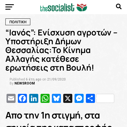
ΠΟΛΙΤΙΚΗ
“Ιανός”: Ενίσχυση αγροτών –
Υποστήριξη Δήμων
Θεσσαλίας:Το Κίνημα
Αλλαγής κατέθεσε
ερωτήσεις στη Βουλή!
Published
6 έτη ago
on
21/09/2020
By
NEWSROOM
Email
Facebook
LinkedIn
WhatsApp
Bluesky
X
Messenge
Μοιρασ
Aπο την 1η στιγμή, στα