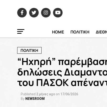
HOME
ΠΟΛΙΤΙΚΗ
ΔΙΕΘ
ΠΟΛΙΤΙΚΗ
“Ηχηρή” παρέμβαση
δηλώσεις Διαμαντο
του ΠΑΣΟΚ απέναντ
Published
2 μήνες ago
on
17/06/2026
By
NEWSROOM