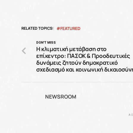
RELATED TOPICS:
FEATURED
DON'T MISS
Η κλιματική μετάβαση στο
επίκεντρο: ΠΑΣΟΚ & Προοδευτικές
δυνάμεις ζητούν δημοκρατικό
σχεδιασμό και κοινωνική δικαιοσύν
NEWSROOM
AD