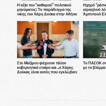
Η αξία του “καθαρού” πολιτικού
Ηχηρό “ράπι
μηνύματος: Το παράδειγμα της
ισραηλινό λ
νίκης του Χάρη Δούκα στην Αθήνα
Άμπντουλ Ελ
Μίσιγκαν έχο
εκστρατεία 
δολαρίων
Στο Μαξίμου ψάχνουν πλέον
Το ΠΑΣΟΚ συν
κυβερνητικό εταίρο και ..ο Χάρης
με το βλέμμ
Δούκας είναι αυτός που εγκλώβισε
τη ΝΔ