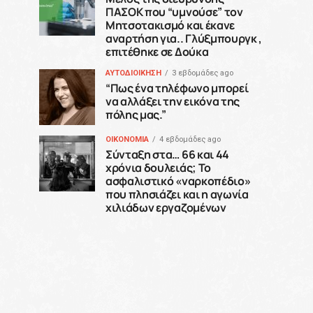
ΠΑΣΟΚ που “υμνούσε” τον
Μητσοτακισμό και έκανε
αναρτήση για.. Γλύξμπουργκ ,
επιτέθηκε σε Δούκα
ΑΥΤΟΔΙΟΙΚΗΣΗ
3 εβδομάδες ago
“Πως ένα τηλέφωνο μπορεί
να αλλάξει την εικόνα της
πόλης μας.”
ΟΙΚΟΝΟΜΙΑ
4 εβδομάδες ago
Σύνταξη στα… 66 και 44
χρόνια δουλειάς; Το
ασφαλιστικό «ναρκοπέδιο»
που πλησιάζει και η αγωνία
χιλιάδων εργαζομένων