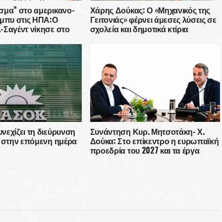
σμα” στο αμερικανο-
Χάρης Δούκας: Ο «Μηχανικός της
όμπυ στις ΗΠΑ:Ο
Γειτονιάς» φέρνει άμεσες λύσεις σε
-Σαγέντ νίκησε στο
σχολεία και δημοτικά κτίρια
ντας απέναντί του μια
δεκάδων εκατομμυρίων
εχίζει τη διεύρυνση
Συνάντηση Κυρ. Μητσοτάκη- Χ.
α στην επόμενη ημέρα
Δούκα: Στο επίκεντρο η ευρωπαϊκή
προεδρία του 2027 και τα έργα
υποδομής στην Αθήνα