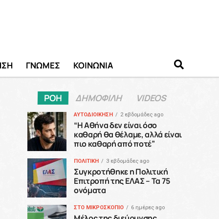
ΗΣΗ
ΓΝΩΜΕΣ
ΚΟΙΝΩΝΙΑ
ΡΟΗ
ΔΗΜΟΦΙΛΗ
VIDEOS
ΑΥΤΟΔΙΟΙΚΗΣΗ
2 εβδομάδες ago
“H Αθήνα δεν είναι όσο
καθαρή θα θέλαμε, αλλά είναι
πιο καθαρή από ποτέ”
ΠΟΛΙΤΙΚΗ
3 εβδομάδες ago
Συγκροτήθηκε η Πολιτική
Επιτροπή της ΕΛΑΣ – Τα 75
ονόματα
ΣΤΟ ΜΙΚΡΟΣΚΟΠΙΟ
6 ημέρες ago
Μέλος της διεύρυνσης