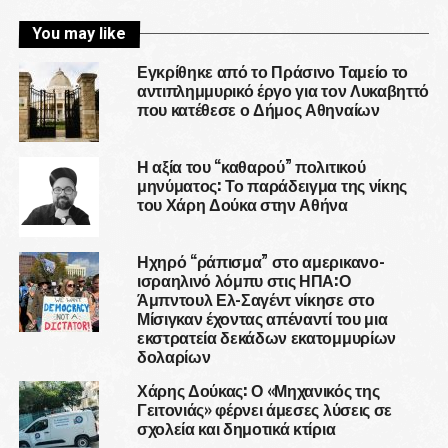
You may like
Εγκρίθηκε από το Πράσινο Ταμείο το
αντιπλημμυρικό έργο για τον Λυκαβηττό
που κατέθεσε ο Δήμος Αθηναίων
Η αξία του “καθαρού” πολιτικού
μηνύματος: Το παράδειγμα της νίκης
του Χάρη Δούκα στην Αθήνα
Ηχηρό “ράπισμα” στο αμερικανο-
ισραηλινό λόμπυ στις ΗΠΑ:Ο
Άμπντουλ Ελ-Σαγέντ νίκησε στο
Μίσιγκαν έχοντας απέναντί του μια
εκστρατεία δεκάδων εκατομμυρίων
δολαρίων
Χάρης Δούκας: Ο «Μηχανικός της
Γειτονιάς» φέρνει άμεσες λύσεις σε
σχολεία και δημοτικά κτίρια