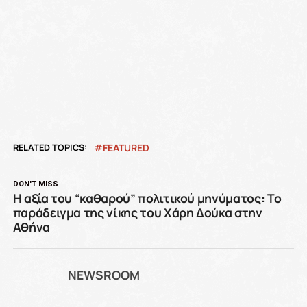
RELATED TOPICS:
FEATURED
DON'T MISS
Η αξία του “καθαρού” πολιτικού μηνύματος: Το
παράδειγμα της νίκης του Χάρη Δούκα στην
Αθήνα
NEWSROOM