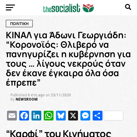
ΠΟΛΙΤΙΚΗ
KINAΛ για Άδωνι Γεωργιάδη:
“Κορονοϊός: Θλιβερό να
πανηγυρίζει η κυβέρνηση για
τους … λίγους νεκρούς όταν
δεν έκανε έγκαιρα όλα όσα
έπρεπε”
Published
6 έτη ago
on
23/11/2020
By
NEWSROOM
Email
Facebook
LinkedIn
WhatsApp
Bluesky
X
Messenge
Μοιρασ
“Καρφί” του Κινήματος