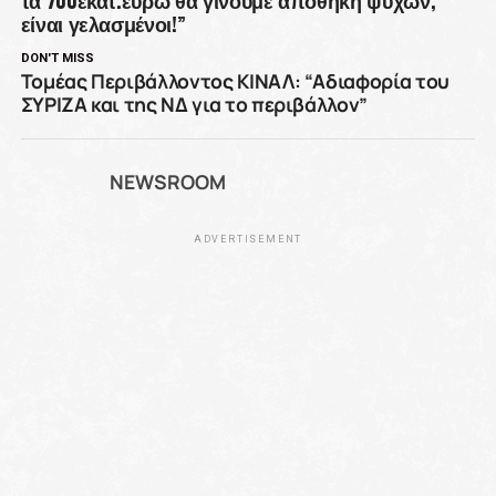
τα 700εκατ.ευρώ θα γίνουμε αποθήκη ψυχών,
είναι γελασμένοι!”
DON'T MISS
Τομέας Περιβάλλοντος ΚΙΝΑΛ: “Αδιαφορία του
ΣΥΡΙΖΑ και της ΝΔ για το περιβάλλον”
NEWSROOM
ADVERTISEMENT