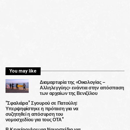
You may like
Διαμαρτυρία της «Οικολογίας –
Αλληλεγγύης» ενάντια στην απόσπαση
των αρχαίων της Βενιζέλου
“Σφαλιάρα” Σγουρού σε Πατούλη:
Υπερψηφίστηκε η πρόταση για να
συζητηθεί η απόσυρση του
νομοσχεδίου για τους ΟΤΑ”
Β.Κεγκέρογλου για Νομοσχέδιο για