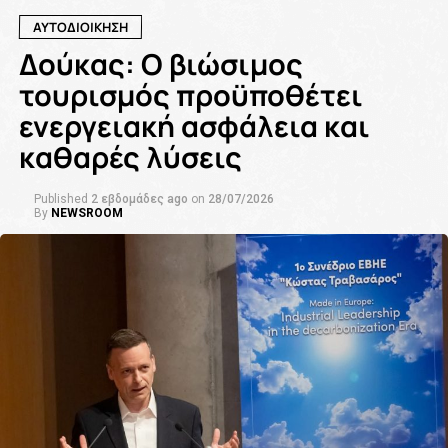
ΑΥΤΟΔΙΟΙΚΗΣΗ
Δούκας: Ο βιώσιμος
τουρισμός προϋποθέτει
ενεργειακή ασφάλεια και
καθαρές λύσεις
Published
2 εβδομάδες ago
on
28/07/2026
By
NEWSROOM