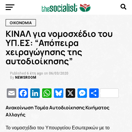
ΟΙΚΟΝΟΜΙΑ
ΚΙΝΑΛ για νομοσχέδιο του
ΥΠ.ΕΣ: “Απόπειρα
χειραγώγησης της
αυτοδιοίκησης”
Published
6 έτη ago
on
06/03/2020
By
NEWSROOM
Email
Facebook
LinkedIn
WhatsApp
Bluesky
X
Messenge
Μοιρασ
Ανακοίνωση Τομέα Αυτοδιοίκησης Κινήματος
Αλλαγής
Το νομοσχέδιο του Υπουργείου Εσωτερικών με το