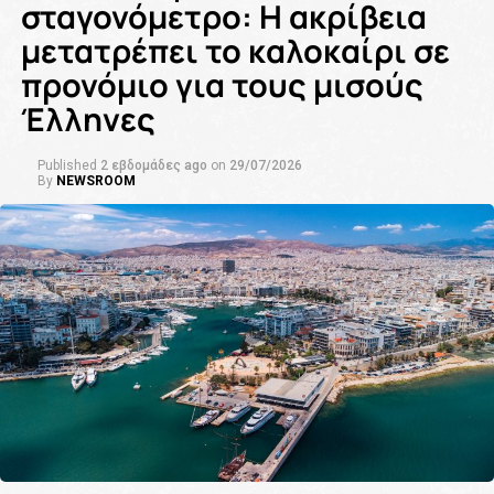
σταγονόμετρο: Η ακρίβεια
μετατρέπει το καλοκαίρι σε
προνόμιο για τους μισούς
Έλληνες
Published
2 εβδομάδες ago
on
29/07/2026
By
NEWSROOM