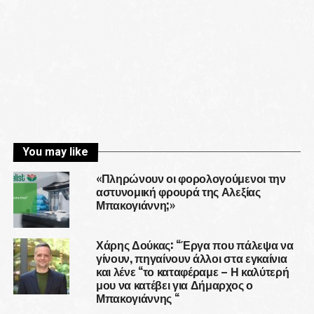
You may like
«Πληρώνουν οι φορολογούμενοι την
αστυνομική φρουρά της Αλεξίας
Μπακογιάννη;»
Χάρης Δούκας: “Έργα που πάλεψα να
γίνουν, πηγαίνουν άλλοι στα εγκαίνια
και λένε “το καταφέραμε – Η καλύτερή
μου να κατέβει για Δήμαρχος ο
Μπακογιάννης “