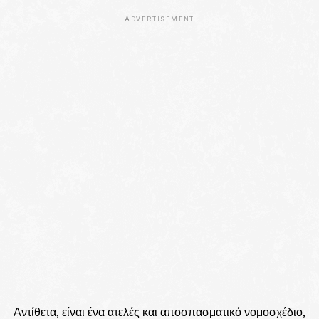
ADVERTISEMENT
Αντίθετα, είναι ένα ατελές και αποσπασματικό νομοσχέδιο,