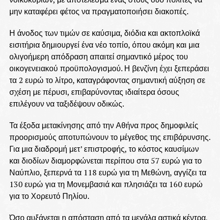
μην καταφέρει φέτος να πραγματοποιήσει διακοπές.
Η άνοδος των τιμών σε καύσιμα, διόδια και ακτοπλοϊκά
εισιτήρια δημιουργεί ένα νέο τοπίο, όπου ακόμη και μια
ολιγοήμερη απόδραση απαιτεί σημαντικό μέρος του
οικογενειακού προϋπολογισμού. Η βενζίνη έχει ξεπεράσει
τα 2 ευρώ το λίτρο, καταγράφοντας σημαντική αύξηση σε
σχέση με πέρυσι, επιβαρύνοντας ιδιαίτερα όσους
επιλέγουν να ταξιδέψουν οδικώς.
Τα έξοδα μετακίνησης από την Αθήνα προς δημοφιλείς
προορισμούς αποτυπώνουν το μέγεθος της επιβάρυνσης.
Για μια διαδρομή μετ’ επιστροφής, το κόστος καυσίμων
και διοδίων διαμορφώνεται περίπου στα 57 ευρώ για το
Ναύπλιο, ξεπερνά τα 118 ευρώ για τη Μεθώνη, αγγίζει τα
130 ευρώ για τη Μονεμβασιά και πλησιάζει τα 160 ευρώ
για το Χορευτό Πηλίου.
Όσο αυξάνεται η απόσταση από τα μεγάλα αστικά κέντρα,