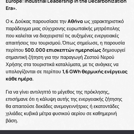
Europe: Industrial Leadership in the Decarbonization
Era»
.
Ο κ. Δούκας παρουσίασε την
Αθήνα
ως χαρακτηριστικό
παράδειγμα μιας σύγχρονης ευρωπαϊκής μητρόπολης
που καλείται να διαχειριστεί τις αυξημένες ενεργειακές
απαιτήσεις του τουρισμού. Όπως σημείωσε, η παρουσία
περίπου
500.000 επισκεπτών ημερησίως
δημιουργεί
σημαντική ζήτηση για την παραγωγή Ζεστού Νερού
Χρήσης στα τουριστικά καταλύματα, με τις ανάγκες να
υπολογίζονται σε περίπου
1,6 GWh θερμικής ενέργειας
κάθε ημέρα
.
Για να γίνει αντιληπτό το μέγεθος της πρόκλησης,
επισήμανε ότι η κάλυψη αυτής της ενεργειακής ζήτησης
θα απαιτούσε δεκάδες ανεμογεννήτριες ή εκατοντάδες
χιλιάδες κυβικά μέτρα φυσικού αερίου σε καθημερινή
βάση.
Απέναντι σε αυτή την πραγματικότητα, ο Δήμαρχος