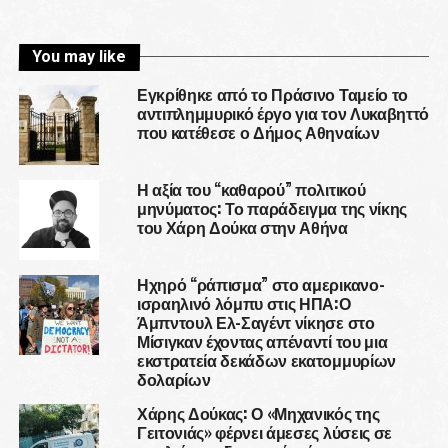
You may like
Εγκρίθηκε από το Πράσινο Ταμείο το
αντιπλημμυρικό έργο για τον Λυκαβηττό
που κατέθεσε ο Δήμος Αθηναίων
Η αξία του “καθαρού” πολιτικού
μηνύματος: Το παράδειγμα της νίκης
του Χάρη Δούκα στην Αθήνα
Ηχηρό “ράπισμα” στο αμερικανο-
ισραηλινό λόμπυ στις ΗΠΑ:Ο
Άμπντουλ Ελ-Σαγέντ νίκησε στο
Μίσιγκαν έχοντας απέναντί του μια
εκστρατεία δεκάδων εκατομμυρίων
δολαρίων
Χάρης Δούκας: Ο «Μηχανικός της
Γειτονιάς» φέρνει άμεσες λύσεις σε