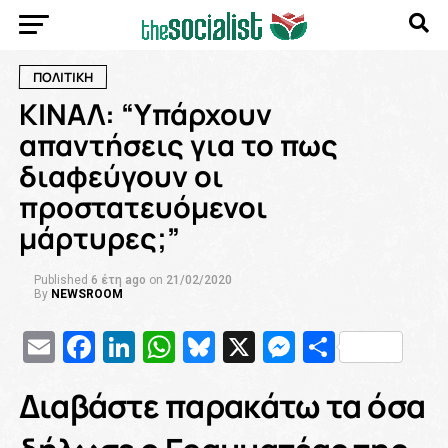
ΠΟΛΙΤΙΚΗ
ΚΙΝΑΛ: “Υπάρχουν
απαντήσεις για το πως
διαφεύγουν οι
προστατευόμενοι
μάρτυρες;”
Published
6 έτη ago
on
21/02/2020
By
NEWSROOM
Email
Facebook
LinkedIn
WhatsApp
Bluesky
X
Messenge
Μοιρασ
Διαβάστε παρακάτω τα όσα