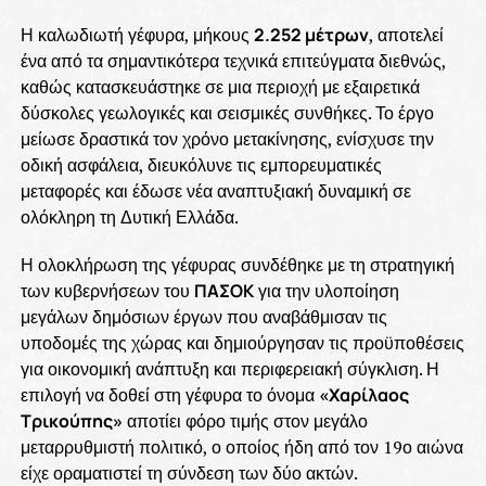
Η καλωδιωτή γέφυρα, μήκους
2.252 μέτρων
, αποτελεί
ένα από τα σημαντικότερα τεχνικά επιτεύγματα διεθνώς,
καθώς κατασκευάστηκε σε μια περιοχή με εξαιρετικά
δύσκολες γεωλογικές και σεισμικές συνθήκες. Το έργο
μείωσε δραστικά τον χρόνο μετακίνησης, ενίσχυσε την
οδική ασφάλεια, διευκόλυνε τις εμπορευματικές
μεταφορές και έδωσε νέα αναπτυξιακή δυναμική σε
ολόκληρη τη Δυτική Ελλάδα.
Η ολοκλήρωση της γέφυρας συνδέθηκε με τη στρατηγική
των κυβερνήσεων του
ΠΑΣΟΚ
για την υλοποίηση
μεγάλων δημόσιων έργων που αναβάθμισαν τις
υποδομές της χώρας και δημιούργησαν τις προϋποθέσεις
για οικονομική ανάπτυξη και περιφερειακή σύγκλιση. Η
επιλογή να δοθεί στη γέφυρα το όνομα
«Χαρίλαος
Τρικούπης»
αποτίει φόρο τιμής στον μεγάλο
μεταρρυθμιστή πολιτικό, ο οποίος ήδη από τον 19ο αιώνα
είχε οραματιστεί τη σύνδεση των δύο ακτών.