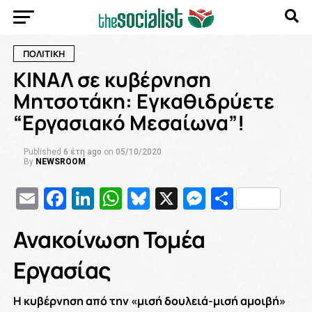
ΠΟΛΙΤΙΚΗ
ΚΙΝΑΛ σε κυβέρνηση
Μητσοτάκη: Εγκαθιδρύετε
“Εργασιακό Μεσαίωνα”!
Published
6 έτη ago
on
05/10/2020
By
NEWSROOM
Email
Facebook
LinkedIn
WhatsApp
Bluesky
X
Messenge
Μοιρασ
Ανακοίνωση Τομέα
Εργασίας
Η κυβέρνηση από την «μισή δουλειά-μισή αμοιβή»