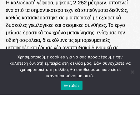
Η καλωδιωτή γέφυρα, μήκους
2.252 μέτρων
, αποτελεί
ένα από τα σημαντικότερα τεχνικά επιτεύγματα διεθνώς,
καθώς κατασκευάστηκε σε μια περιοχή με εξαιρετικά
δύσκολες γεωλογικές και σεισμικές συνθήκες. Το έργο
μείωσε δραστικά τον χρόνο μετακίνησης, ενίσχυσε την
οδική ασφάλεια, διευκόλυνε τις εμπορευματικές
μεταφορές και έδωσε νέα αναπτυξιακή δυναμική σε
ολόκληρη τη Δυτική Ελλάδα.
Χρησιμοποιούμε cookies για να σας προσφέρουμε την
καλύτερη δυνατή εμπειρία στη σελίδα μας. Εάν συνεχίσετε να
Η ολοκλήρωση της γέφυρας συνδέθηκε με τη στρατηγική
χρησιμοποιείτε τη σελίδα, θα υποθέσουμε πως είστε
των κυβερνήσεων του
ΠΑΣΟΚ
για την υλοποίηση
ικανοποιημένοι με αυτό.
μεγάλων δημόσιων έργων που αναβάθμισαν τις
Εντάξει
υποδομές της χώρας και δημιούργησαν τις προϋποθέσεις
για οικονομική ανάπτυξη και περιφερειακή σύγκλιση. Η
επιλογή να δοθεί στη γέφυρα το όνομα
«Χαρίλαος
Τρικούπης»
αποτίει φόρο τιμής στον μεγάλο
μεταρρυθμιστή πολιτικό, ο οποίος ήδη από τον 19ο αιώνα
είχε οραματιστεί τη σύνδεση των δύο ακτών.