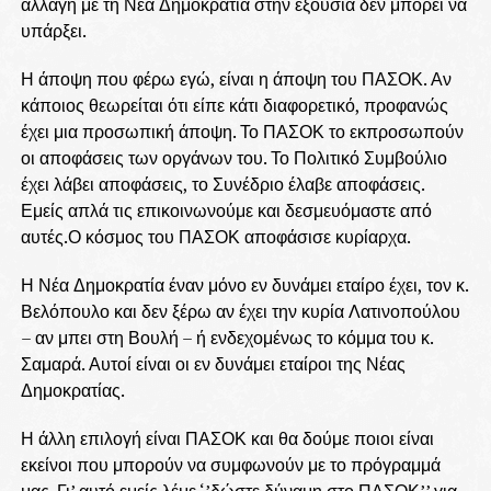
αλλαγή με τη Νέα Δημοκρατία στην εξουσία δεν μπορεί να
υπάρξει.
Η άποψη που φέρω εγώ, είναι η άποψη του ΠΑΣΟΚ. Αν
κάποιος θεωρείται ότι είπε κάτι διαφορετικό, προφανώς
έχει μια προσωπική άποψη. Το ΠΑΣΟΚ το εκπροσωπούν
οι αποφάσεις των οργάνων του. Το Πολιτικό Συμβούλιο
έχει λάβει αποφάσεις, το Συνέδριο έλαβε αποφάσεις.
Εμείς απλά τις επικοινωνούμε και δεσμευόμαστε από
αυτές.Ο κόσμος του ΠΑΣΟΚ αποφάσισε κυρίαρχα.
Η Νέα Δημοκρατία έναν μόνο εν δυνάμει εταίρο έχει, τον κ.
Βελόπουλο και δεν ξέρω αν έχει την κυρία Λατινοπούλου
– αν μπει στη Βουλή – ή ενδεχομένως το κόμμα του κ.
Σαμαρά. Αυτοί είναι οι εν δυνάμει εταίροι της Νέας
Δημοκρατίας.
Η άλλη επιλογή είναι ΠΑΣΟΚ και θα δούμε ποιοι είναι
εκείνοι που μπορούν να συμφωνούν με το πρόγραμμά
μας. Γι’ αυτό εμείς λέμε ‘’δώστε δύναμη στο ΠΑΣΟΚ’’ για