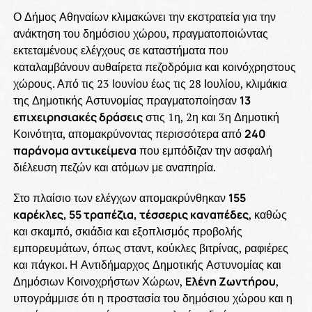
Ο Δήμος Αθηναίων κλιμακώνει την εκστρατεία για την
ανάκτηση του δημόσιου χώρου, πραγματοποιώντας
εκτεταμένους ελέγχους σε καταστήματα που
καταλαμβάνουν αυθαίρετα πεζοδρόμια και κοινόχρηστους
χώρους. Από τις 23 Ιουνίου έως τις 28 Ιουλίου, κλιμάκια
της Δημοτικής Αστυνομίας πραγματοποίησαν
13
επιχειρησιακές δράσεις
στις 1η, 2η και 3η Δημοτική
Κοινότητα, απομακρύνοντας περισσότερα από
240
παράνομα αντικείμενα
που εμπόδιζαν την ασφαλή
διέλευση πεζών και ατόμων με αναπηρία.
Στο πλαίσιο των ελέγχων απομακρύνθηκαν
155
καρέκλες, 55 τραπέζια, τέσσερις καναπέδες
, καθώς
και σκαμπό, σκιάδια και εξοπλισμός προβολής
εμπορευμάτων, όπως σταντ, κούκλες βιτρίνας, ραφιέρες
και πάγκοι. Η Αντιδήμαρχος Δημοτικής Αστυνομίας και
Δημόσιων Κοινοχρήστων Χώρων,
Ελένη Ζωντήρου
,
υπογράμμισε ότι η προστασία του δημόσιου χώρου και η