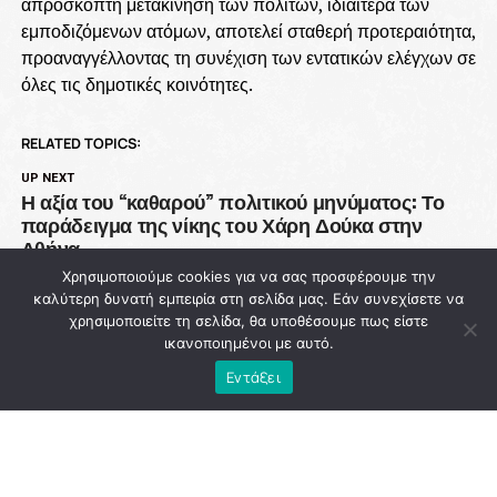
απρόσκοπτη μετακίνηση των πολιτών, ιδιαίτερα των
εμποδιζόμενων ατόμων, αποτελεί σταθερή προτεραιότητα,
προαναγγέλλοντας τη συνέχιση των εντατικών ελέγχων σε
όλες τις δημοτικές κοινότητες.
RELATED TOPICS:
UP NEXT
Η αξία του “καθαρού” πολιτικού μηνύματος: Το
παράδειγμα της νίκης του Χάρη Δούκα στην
Αθήνα
Χρησιμοποιούμε cookies για να σας προσφέρουμε την
DON'T MISS
καλύτερη δυνατή εμπειρία στη σελίδα μας. Εάν συνεχίσετε να
93 εκατ. ευρώ χάθηκαν από την Πολιτική
χρησιμοποιείτε τη σελίδα, θα υποθέσουμε πως είστε
Προστασία ενώ η χώρα μετρά νεκρούς στις
ικανοποιημένοι με αυτό.
φλόγες
Εντάξει
NEWSROOM
ADVERTISEMENT