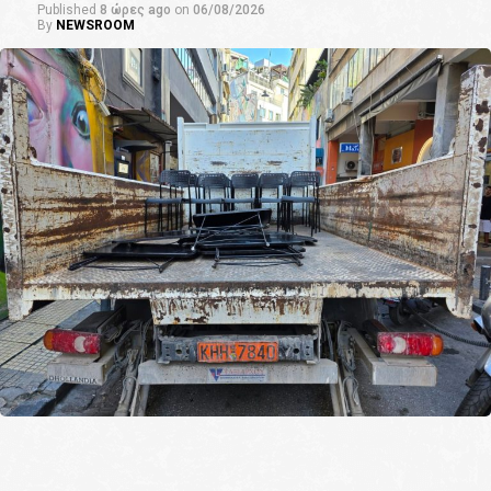
Published
8 ώρες ago
on
06/08/2026
By
NEWSROOM