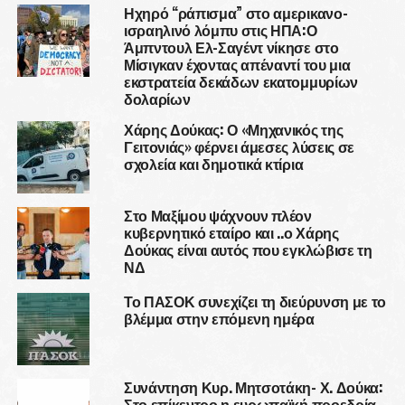
Ηχηρό “ράπισμα” στο αμερικανο-
ισραηλινό λόμπυ στις ΗΠΑ:Ο
Άμπντουλ Ελ-Σαγέντ νίκησε στο
Μίσιγκαν έχοντας απέναντί του μια
εκστρατεία δεκάδων εκατομμυρίων
δολαρίων
Χάρης Δούκας: Ο «Μηχανικός της
Γειτονιάς» φέρνει άμεσες λύσεις σε
σχολεία και δημοτικά κτίρια
Στο Μαξίμου ψάχνουν πλέον
κυβερνητικό εταίρο και ..ο Χάρης
Δούκας είναι αυτός που εγκλώβισε τη
ΝΔ
Το ΠΑΣΟΚ συνεχίζει τη διεύρυνση με το
βλέμμα στην επόμενη ημέρα
Συνάντηση Κυρ. Μητσοτάκη- Χ. Δούκα:
Στο επίκεντρο η ευρωπαϊκή προεδρία