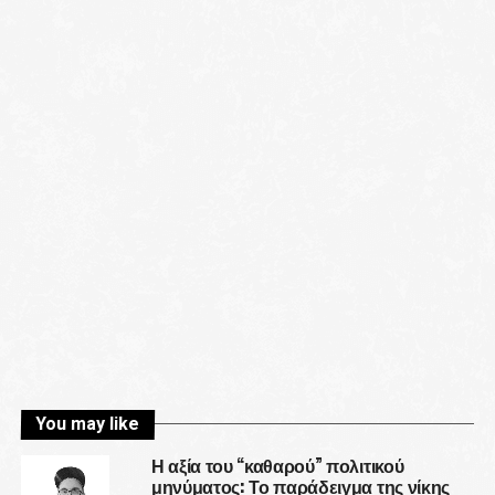
You may like
Η αξία του “καθαρού” πολιτικού
μηνύματος: Το παράδειγμα της νίκης