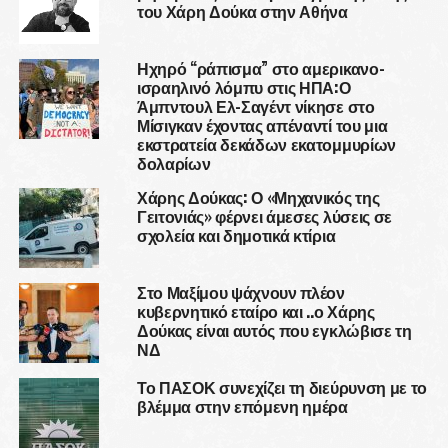
του Χάρη Δούκα στην Αθήνα
Ηχηρό “ράπισμα” στο αμερικανο-
ισραηλινό λόμπυ στις ΗΠΑ:Ο
Άμπντουλ Ελ-Σαγέντ νίκησε στο
Μίσιγκαν έχοντας απέναντί του μια
εκστρατεία δεκάδων εκατομμυρίων
δολαρίων
Χάρης Δούκας: Ο «Μηχανικός της
Γειτονιάς» φέρνει άμεσες λύσεις σε
σχολεία και δημοτικά κτίρια
Στο Μαξίμου ψάχνουν πλέον
κυβερνητικό εταίρο και ..ο Χάρης
Δούκας είναι αυτός που εγκλώβισε τη
ΝΔ
Το ΠΑΣΟΚ συνεχίζει τη διεύρυνση με το
βλέμμα στην επόμενη ημέρα