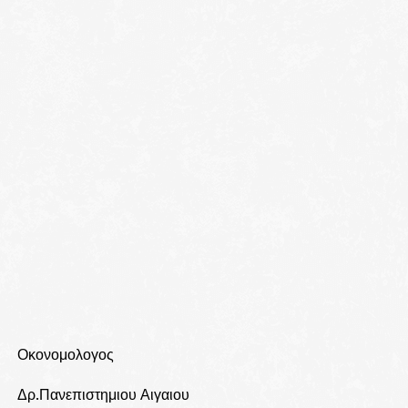
Οκονομολογος
Δρ.Πανεπιστημιου Αιγαιου