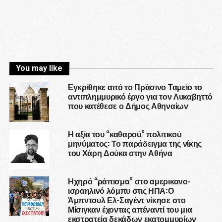
You may like
Εγκρίθηκε από το Πράσινο Ταμείο το
αντιπλημμυρικό έργο για τον Λυκαβηττό
που κατέθεσε ο Δήμος Αθηναίων
Η αξία του “καθαρού” πολιτικού
μηνύματος: Το παράδειγμα της νίκης
του Χάρη Δούκα στην Αθήνα
Ηχηρό “ράπισμα” στο αμερικανο-
ισραηλινό λόμπυ στις ΗΠΑ:Ο
Άμπντουλ Ελ-Σαγέντ νίκησε στο
Μίσιγκαν έχοντας απέναντί του μια
εκστρατεία δεκάδων εκατομμυρίων