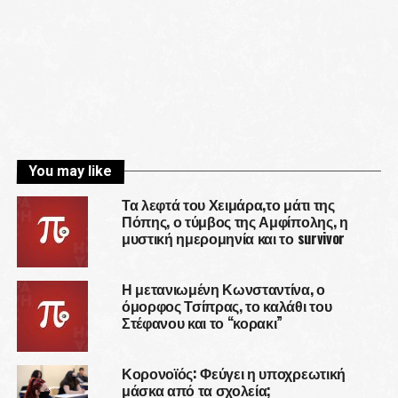
You may like
Τα λεφτά του Χειμάρα,το μάτι της
Πόπης, ο τύμβος της Αμφίπολης, η
μυστική ημερομηνία και το survivor
Η μετανιωμένη Κωνσταντίνα, ο
όμορφος Τσίπρας, το καλάθι του
Στέφανου και το “κορακι”
Κορονοϊός: Φεύγει η υποχρεωτική
μάσκα από τα σχολεία;