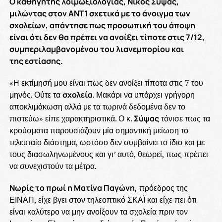
Ο καθηγητής λοιμωξιολογίας, Νίκος Σύψας,
μιλώντας στον ΑΝΤ1 σχετικά με το άνοιγμα των
σχολείων, απάντησε πως προσωπική του άποψη
είναι ότι δεν θα πρέπει να ανοίξει τίποτε στις 7/12,
συμπεριλαμβανομένου του λιανεμπορίου και
της εστίασης.
«Η εκτίμησή μου είναι πως δεν ανοίξει τίποτα στις 7 του
μηνός. Ούτε τα
σχολεία
. Μακάρι να υπάρχει γρήγορη
αποκλιμάκωση αλλά με τα τωρινά δεδομένα δεν το
πιστεύω» είπε χαρακτηριστικά. Ο κ.
Σύψας
τόνισε πως τα
κρούσματα παρουσιάζουν μία σημαντική μείωση το
τελευταίο διάστημα, ωστόσο δεν συμβαίνει το ίδιο και με
τους διασωληνωμένους και γι’ αυτό, θεωρεί, πως πρέπει
να συνεχιστούν τα μέτρα.
Νωρίς το πρωί η Ματίνα Παγώνη,
πρόεδρος της
ΕΙΝΑΠ, είχε βγει στον τηλεοπτικό ΣΚΑΪ και είχε πει ότι
είναι καλύτερο να μην ανοίξουν τα σχολεία πριν τον