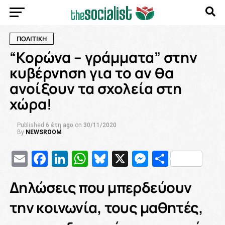
ΠΟΛΙΤΙΚΗ
“Κορώνα – γράμματα” στην
κυβέρνηση για το αν θα
ανοίξουν τα σχολεία στη
χώρα!
Published
6 έτη ago
on
30/11/2020
By
NEWSROOM
Email
Facebook
LinkedIn
WhatsApp
Bluesky
X
Messenge
Μοιρασ
Δηλώσεις που μπερδεύουν
την κοινωνία, τους μαθητές,