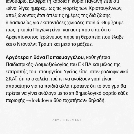
Ιανουάριο. Ελαφρά τη καρδιά η κυρία Παγώνη είπε ότι
«είναι λίγες ημέρες» ως τις γιορτές των Χριστουγέννων,
απαξιώνοντας έτσι άπλα τις ημέρες της διά ζώσης
διδασκαλίας για εκατοντάδες χιλιάδες παιδιά. Θυμίζουμε
πως η κυρία Παγώνη είναι και αυτή που είπε ότι ο
Αρχιεπίσκοπος Ιερώνυμος πήρε τη θεραπεία που έλαβε
και ο Ντόναλντ Τραμπ και μετά το μάζευε.
Αργότερα η Βάνα Παπαευαγγέλου
, καθηγήτρια
Παιδιατρικής-Λοιμωξιολογίας του ΕΚΠΑ και μέλος της
επιτροπής του υπουργείου Υγείας είπε, στον ραδιοφωνικό
ΣΚΑΪ, ότι τα σχολεία πρέπει να ανοίξουν γιατί είναι
απαραίτητο για τα παιδιά αλλά πρότεινε ότι το άνοιγμα θα
πρέπει να γίνει ανάλογα με το επιδημιολογικό φορτίο κάθε
περιοχής –«lockdown δύο ταχυτήτων» δηλαδή.
ADVERTISEMENT