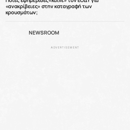
Ποιες εφημερίδες«καίνε» τον ΕΟΔΥ για
«ανακρίβειες» στην καταγραφή των
κρουσμάτων;
NEWSROOM
ADVERTISEMENT