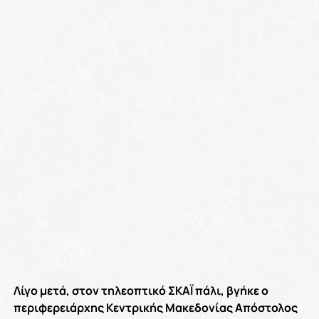
Λίγο μετά, στον τηλεοπτικό ΣΚΑΪ πάλι, βγήκε ο
περιφερειάρχης Κεντρικής Μακεδονίας Απόστολος