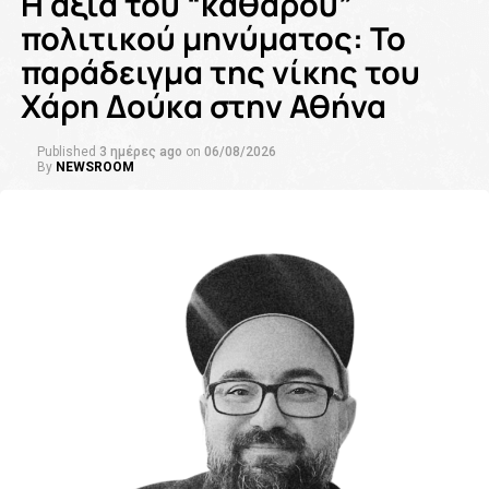
Η αξία του “καθαρού”
πολιτικού μηνύματος: Το
παράδειγμα της νίκης του
Χάρη Δούκα στην Αθήνα
Published
3 ημέρες ago
on
06/08/2026
By
NEWSROOM