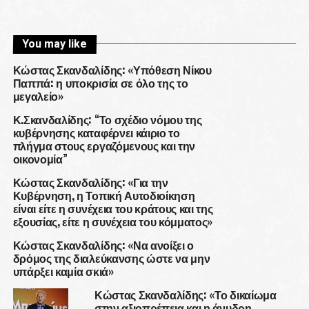
You may like
Κώστας Σκανδαλίδης: «Υπόθεση Νίκου
Παππά: η υποκρισία σε όλο της το
μεγαλείο»
Κ.Σκανδαλίδης: “Το σχέδιο νόμου της
κυβέρνησης καταφέρνει κάιριο το
πλήγμα στους εργαζόμενους και την
οικονομία”
Κώστας Σκανδαλίδης: «Για την
Κυβέρνηση, η Τοπική Αυτοδιοίκηση
είναι είτε η συνέχεια του κράτους και της
εξουσίας, είτε η συνέχεια του κόμματος»
Κώστας Σκανδαλίδης: «Να ανοίξει ο
δρόμος της διαλεύκανσης ώστε να μην
υπάρξει καμία σκιά»
Κώστας Σκανδαλίδης: «Το δικαίωμα
στην αξιοπρέπεια και η άνυδρη