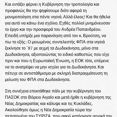
Και εντάξει φέρνει η Κυβέρνηση την τροπολογία και
προφανώς θα την ψηφίσουμε διότι αφορά τη
μονιμοποίηση στα πέντε νησιά. Αλλά έλεος! Και θα ήθελα
για αυτό να κάνω ένα σχόλιο. Εχθές πολλοί μνημόνευσαν
το έργο και την προσφορά του Ανδρέα Παπανδρέου.
Επειδή υπήρξε μια παρανόηση από τον κ. Βρούτση, να
πω το εξής: Ο μειωμένος συντελεστής ΦΠΑ στα νησιά
ξεκίνησε το ΄87 με αιχμή τα Δωδεκάνησα, μόνο στα
Δωδεκάνησα, αξιοποιώντας το ειδικό καθεστώς που είχε
πριν και που η Ευρωπαϊκή Ένωση, η ΕΟΚ τότε, επέμενε
να το ανατρέψει να μην ισχύει για τα Δωδεκάνησα. Και
πέτυχε σε αντιστάθμισμα με σκληρή διαπραγμάτευση τη
μείωση του ΦΠΑ στα Δωδεκάνησα.
Στη συνέχεια επεκτάθηκε πάλι με την κυβέρνηση του
ΠΑΣΟΚ στο Βόρειο Αιγαίο και μετά ήρθε η κυβέρνηση της
Νέας Δημοκρατίας και κάλυψε και τις Κυκλάδες.
Ακολούθησε όμως η Νέα Δημοκρατία τώρα την
πεπατημένη του ΣΥΡΙΖΑ, που αφού κατήργησε αρχικά τον