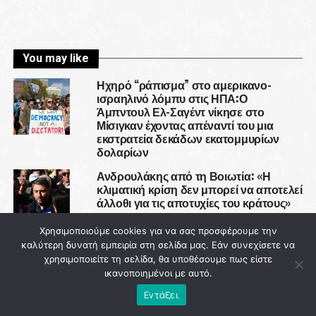
You may like
Ηχηρό “ράπισμα” στο αμερικανο-
ισραηλινό λόμπυ στις ΗΠΑ:Ο
Άμπντουλ Ελ-Σαγέντ νίκησε στο
Μίσιγκαν έχοντας απέναντί του μια
εκστρατεία δεκάδων εκατομμυρίων
δολαρίων
Ανδρουλάκης από τη Βοιωτία: «Η
κλιματική κρίση δεν μπορεί να αποτελεί
άλλοθι για τις αποτυχίες του κράτους»
Χρησιμοποιούμε cookies για να σας προσφέρουμε την
“Χάθηκε” το παιδί μου στις φλόγες,
καλύτερη δυνατή εμπειρία στη σελίδα μας. Εάν συνεχίσετε να
μέχρι να κλείσω τα μάτια μου θα σας
χρησιμοποιείτε τη σελίδα, θα υποθέσουμε πως είστε
πάω μέχρι τέλους”
ικανοποιημένοι με αυτό.
Εντάξει
Εναέρια μέσα εκατομμυρίων ευρώ