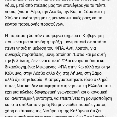
νόμο, μετά από πιέσεις μας τον επανέφερε για τα πέντε
νησιά, (για τη Λέρο, την Λέσβο, την Κω, τη Σάμο και τη
Χίο) σε συνάρτηση με τις μεταναστευτικές ροές και τα
κέντρα παραμονής προσφύγων.
Η παράταση λοιπόν που φέρνει σήμερα η Κυβέρνηση –
που είναι μια αυτονόητη πράξη- μονιμοποιεί σε αυτά τα
πέντε νησιά τη μείωση του ΦΠΑ. Αντί, λοιπόν, για
συνεχείς παρατάσεις, μονιμοποίηση. Έστω και με αυτή
την βελτίωση, δεν είναι αρκετή. Όλοι αναρωτιούνται και
δικαιολογημένα: Μειωμένος ΦΠΑ στην Κω αλλά όχι στην
Κάλυμνο, στην Λέσβο αλλά όχι στη Λήμνο, στη Σάμο,
αλλά όχι στην Ικαρία; Διαπραγματευτήκατε τόσο σκληρά
όπως λέτε και δεν καταφέρατε στη νησιωτική Ελλάδα που
έχει μια τελείως διαφορετική γεωγραφική και οικονομική
και αναπτυξιακή οντότητα, να επεκτείνετε τη μονιμοποίηση
και στα υπόλοιπα νησιά; Να μην νιώθει παραδείγματος
χάρη ο κάτοικος της Νισύρου ή της Καλύμνου ότι ζει