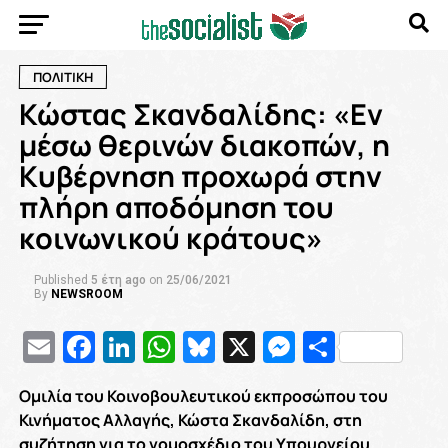
ΠΟΛΙΤΙΚΗ
Κώστας Σκανδαλίδης: «Eν
μέσω θερινών διακοπών, η
Kυβέρνηση προχωρά στην
πλήρη αποδόμηση του
κοινωνικού κράτους»
Published
5 έτη ago
on
25/06/2021
By
NEWSROOM
Email
Facebook
LinkedIn
WhatsApp
Bluesky
X
Messenge
Μοιρασ
Ομιλία του Κοινοβουλευτικού εκπροσώπου του
Κινήματος Αλλαγής, Κώστα Σκανδαλίδη, στη
συζήτηση για το νομοσχέδιο του Υπουργείου