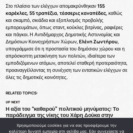
Στο πλαίσιο των ελέγχων απομακρύνθηκαν
155
καρέκλες, 55 τραπέζια, τέσσερις καναπέδες
, καθώς
και σκαμπό, σκιάδια και εξοπλισμός προβολής
εμπορευμάτων, όπως σταντ, κούκλες βιτρίνας, ραφιέρες
και πάγκοι. Η Αντιδήμαρχος Δημοτικής Αστυνομίας και
Δημόσιων Κοινοχρήστων Χώρων,
Ελένη Ζωντήρου
,
υπογράμμισε ότι η προστασία του δημόσιου χώρου και η
απρόσκοπτη μετακίνηση των πολιτών, ιδιαίτερα των
εμποδιζόμενων ατόμων, αποτελεί σταθερή προτεραιότητα,
προαναγγέλλοντας τη συνέχιση των εντατικών ελέγχων σε
όλες τις δημοτικές κοινότητες.
RELATED TOPICS:
UP NEXT
Η αξία του “καθαρού” πολιτικού μηνύματος: Το
παράδειγμα της νίκης του Χάρη Δούκα στην
Αθήνα
Χρησιμοποιούμε cookies για να σας προσφέρουμε την
DON'T MISS
καλύτερη δυνατή εμπειρία στη σελίδα μας. Εάν συνεχίσετε να