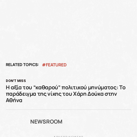
RELATED TOPICS:
FEATURED
DON'T MISS
Η αξία του “καθαρού” πολιτικού μηνύματος: Το
παράδειγμα της νίκης του Χάρη Δούκα στην
Αθήνα
NEWSROOM