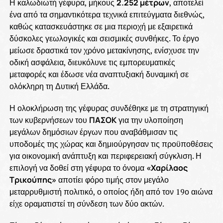
Η καλωδιωτή γέφυρα, μήκους
2.252 μέτρων
, αποτελεί
ένα από τα σημαντικότερα τεχνικά επιτεύγματα διεθνώς,
καθώς κατασκευάστηκε σε μια περιοχή με εξαιρετικά
δύσκολες γεωλογικές και σεισμικές συνθήκες. Το έργο
μείωσε δραστικά τον χρόνο μετακίνησης, ενίσχυσε την
οδική ασφάλεια, διευκόλυνε τις εμπορευματικές
μεταφορές και έδωσε νέα αναπτυξιακή δυναμική σε
ολόκληρη τη Δυτική Ελλάδα.
Η ολοκλήρωση της γέφυρας συνδέθηκε με τη στρατηγική
των κυβερνήσεων του
ΠΑΣΟΚ
για την υλοποίηση
μεγάλων δημόσιων έργων που αναβάθμισαν τις
υποδομές της χώρας και δημιούργησαν τις προϋποθέσεις
για οικονομική ανάπτυξη και περιφερειακή σύγκλιση. Η
επιλογή να δοθεί στη γέφυρα το όνομα
«Χαρίλαος
Τρικούπης»
αποτίει φόρο τιμής στον μεγάλο
μεταρρυθμιστή πολιτικό, ο οποίος ήδη από τον 19ο αιώνα
είχε οραματιστεί τη σύνδεση των δύο ακτών.