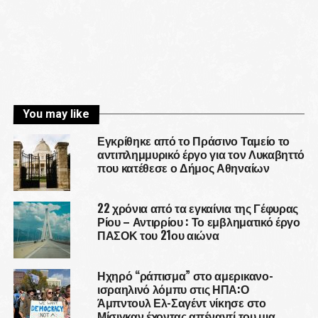
You may like
Εγκρίθηκε από το Πράσινο Ταμείο το
αντιπλημμυρικό έργο για τον Λυκαβηττό
που κατέθεσε ο Δήμος Αθηναίων
22 χρόνια από τα εγκαίνια της Γέφυρας
Ρίου – Αντιρρίου : Το εμβληματικό έργο
ΠΑΣΟΚ του 21ου αιώνα
Ηχηρό “ράπισμα” στο αμερικανο-
ισραηλινό λόμπυ στις ΗΠΑ:Ο
Άμπντουλ Ελ-Σαγέντ νίκησε στο
Μίσιγκαν έχοντας απέναντί του μια