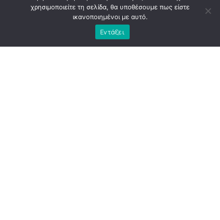
93 εκατ. ευρώ χάθηκαν από την Πολιτική
χρησιμοποιείτε τη σελίδα, θα υποθέσουμε πως είστε
Προστασία ενώ η χώρα μετρά νεκρούς στις
ικανοποιημένοι με αυτό.
φλόγες
Εντάξει
NEWSROOM
ADVERTISEMENT