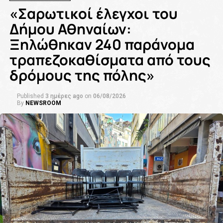
«Σαρωτικοί έλεγχοι του
Δήμου Αθηναίων:
Ξηλώθηκαν 240 παράνομα
τραπεζοκαθίσματα από τους
δρόμους της πόλης»
Published
3 ημέρες ago
on
06/08/2026
By
NEWSROOM