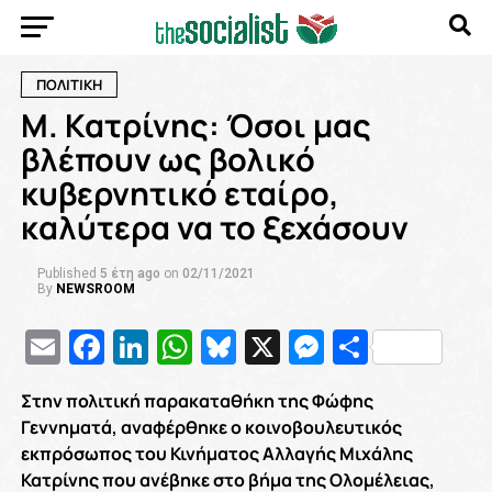
ΠΟΛΙΤΙΚΗ
Μ. Κατρίνης: Όσοι μας
βλέπουν ως βολικό
κυβερνητικό εταίρο,
καλύτερα να το ξεχάσουν
Published
5 έτη ago
on
02/11/2021
By
NEWSROOM
Email
Facebook
LinkedIn
WhatsApp
Bluesky
X
Messenge
Μοιρασ
Στην πολιτική παρακαταθήκη της Φώφης
Γεννηματά, αναφέρθηκε ο κοινοβουλευτικός
εκπρόσωπος του Κινήματος Αλλαγής Μιχάλης
Κατρίνης που ανέβηκε στο βήμα της Ολομέλειας,