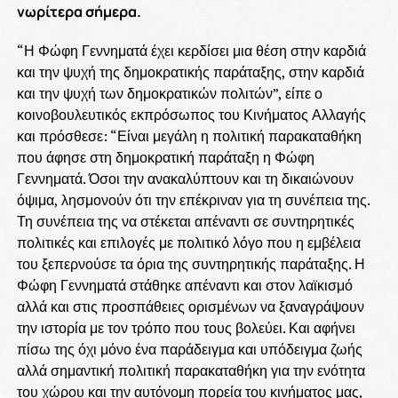
νωρίτερα σήμερα.
“Η Φώφη Γεννηματά έχει κερδίσει μια θέση στην καρδιά
και την ψυχή της δημοκρατικής παράταξης, στην καρδιά
και την ψυχή των δημοκρατικών πολιτών”, είπε ο
κοινοβουλευτικός εκπρόσωπος του Κινήματος Αλλαγής
και πρόσθεσε: “Είναι μεγάλη η πολιτική παρακαταθήκη
που άφησε στη δημοκρατική παράταξη η Φώφη
Γεννηματά. Όσοι την ανακαλύπτουν και τη δικαιώνουν
όψιμα, λησμονούν ότι την επέκριναν για τη συνέπεια της.
Τη συνέπεια της να στέκεται απέναντι σε συντηρητικές
πολιτικές και επιλογές με πολιτικό λόγο που η εμβέλεια
του ξεπερνούσε τα όρια της συντηρητικής παράταξης. Η
Φώφη Γεννηματά στάθηκε απέναντι και στον λαϊκισμό
αλλά και στις προσπάθειες ορισμένων να ξαναγράψουν
την ιστορία με τον τρόπο που τους βολεύει. Και αφήνει
πίσω της όχι μόνο ένα παράδειγμα και υπόδειγμα ζωής
αλλά σημαντική πολιτική παρακαταθήκη για την ενότητα
του χώρου και την αυτόνομη πορεία του κινήματος μας,