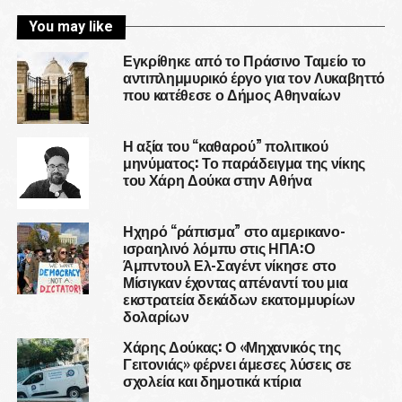
You may like
Εγκρίθηκε από το Πράσινο Ταμείο το
αντιπλημμυρικό έργο για τον Λυκαβηττό
που κατέθεσε ο Δήμος Αθηναίων
Η αξία του “καθαρού” πολιτικού
μηνύματος: Το παράδειγμα της νίκης
του Χάρη Δούκα στην Αθήνα
Ηχηρό “ράπισμα” στο αμερικανο-
ισραηλινό λόμπυ στις ΗΠΑ:Ο
Άμπντουλ Ελ-Σαγέντ νίκησε στο
Μίσιγκαν έχοντας απέναντί του μια
εκστρατεία δεκάδων εκατομμυρίων
δολαρίων
Χάρης Δούκας: Ο «Μηχανικός της
Γειτονιάς» φέρνει άμεσες λύσεις σε
σχολεία και δημοτικά κτίρια