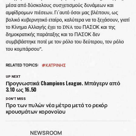
μέσα από δύσκολους συσχετισμούς δυνάμεων και
αμφίδρομων πιέσεων. Γι΄αυτό όσοι μας βλέπουν, ως
βολικό κυβερνητικό εταίρο, καλύτερα να το ξεχάσουν, γιατί
το Κίνημα Αλλαγής έχει το DNA του ΠΑΣΟΚ και της
δημοκρατικής παράταξης και το ΠΑΣΟΚ δεν
συμβιβάστηκε ποτέ με τον ρόλο του δεύτερου, τον ρόλο
του κομπάρσου”.
RELATED TOPICS:
ΚΑΤΡΙΝΗΣ
UP NEXT
Προγνωστικά Champions League. Μπάγερν από
3.10 ως 16.50
DON'T MISS
Προ των πυλών νέα μέτρα μετά το ρεκόρ
κρουσμάτων κορονοϊου
NEWSROOM