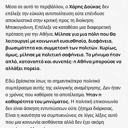
Μέσα σε αυτό το περιβάλλον, ο
Χάρης Δούκας
δεν
επέλεξε την εύκολη αντιπολίτευση ούτε επένδυσε
αποκλειστικά στην κριτική προς τη διοίκηση
Μπακογιάννη. Επέλεξε να καταθέσει μια διαφορετική
πρόταση για την Αθήνα.
Μίλησε για μια πόλη που θα
λειτουργεί με κοινωνική ευαισθησία, διαφάνεια,
βιωσιμότητα και συμμετοχή των πολιτών. Κυρίως,
όμως, μίλησε με πολιτική σαφήνεια. Το μήνυμα ήταν
απλό, κατανοητό και συνεπές: η Αθήνα μπορούσε να
αλλάξει πορεία.
Εδώ βρίσκεται ίσως το σημαντικότερο πολιτικό
συμπέρασμα αυτής της εκλογικής αναμέτρησης. Δεν ήταν
ο χρόνος που καθόρισε το αποτέλεσμα.
Ήταν η
καθαρότητα του μηνύματος.
Η πολιτική επικοινωνία
δεν είναι άσκηση εντυπώσεων ούτε ζήτημα διάρκειας.
Είναι η ικανότητα να συμπυκνώνεις σε λίγες λέξεις αυτό
που μια κοινωνία αισθάνεται αλλά δεν έχει ακόμη