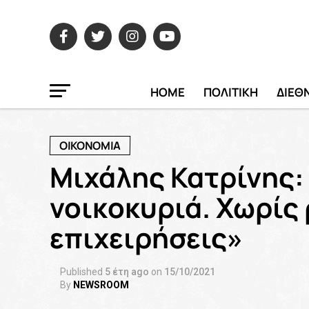
HOME
ΠΟΛΙΤΙΚΗ
ΔΙΕΘ
ΟΙΚΟΝΟΜΙΑ
Μιχάλης Κατρίνης:
νοικοκυριά. Χωρίς
επιχειρήσεις»
Published
5 έτη ago
on
15/10/2021
By
NEWSROOM