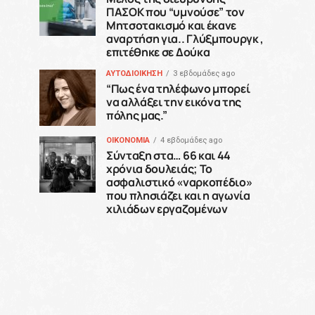
ΠΑΣΟΚ που “υμνούσε” τον
Μητσοτακισμό και έκανε
αναρτήση για.. Γλύξμπουργκ ,
επιτέθηκε σε Δούκα
ΑΥΤΟΔΙΟΙΚΗΣΗ
3 εβδομάδες ago
“Πως ένα τηλέφωνο μπορεί
να αλλάξει την εικόνα της
πόλης μας.”
ΟΙΚΟΝΟΜΙΑ
4 εβδομάδες ago
Σύνταξη στα… 66 και 44
χρόνια δουλειάς; Το
ασφαλιστικό «ναρκοπέδιο»
που πλησιάζει και η αγωνία
χιλιάδων εργαζομένων