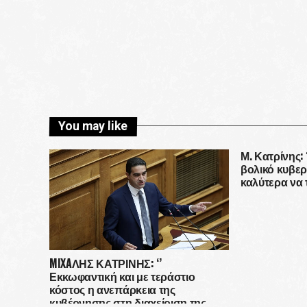
You may like
Μ. Κατρίνης:
βολικό κυβερ
καλύτερα να 
MIXAΛΗΣ ΚΑΤΡΙΝΗΣ: ‘’
Εκκωφαντική και με τεράστιο
κόστος η ανεπάρκεια της
κυβέρνησης στη διαχείριση της