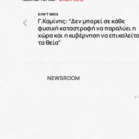
DON'T MISS
Γ.Καμίνης: “Δεν μπορεί σε κάθε
φυσική καταστροφή να παραλύει η
χώρα και η κυβέρνηση να επικαλείτα
τα θεία”
NEWSROOM
AD