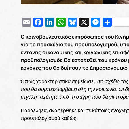
Email
Facebook
LinkedIn
WhatsApp
Bluesky
X
Messe
Μοι
Ο κοινοβουλευτικός εκπρόσωπος του Κινήμ
για το προσχέδιο του προϋπολογισμού, υπο
έντονης οικονομικής και κοινωνικής επισφά
προϋπολογισμός θα κατατεθεί του χρόνου 
κανόνες που θα διέπουν το Δημοσιονομικ
Όπως χαρακτηριστικά σημείωσε:
«το σχέδιο της
που θα συμπεριλαμβάνει όλη την κοινωνία.
Οι δ
μεγάλη ταχύτητα από τη στιγμή που θα γίνει ορατ
Παράλληλα, αναφέρθηκε και σε κάποιες ενοχλητι
προϋπολογισμού καθώς: