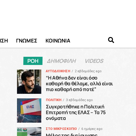
ΗΣΗ
ΓΝΩΜΕΣ
ΚΟΙΝΩΝΙΑ
ΡΟΗ
ΔΗΜΟΦΙΛΗ
VIDEOS
ΑΥΤΟΔΙΟΙΚΗΣΗ
2 εβδομάδες ago
“H Αθήνα δεν είναι όσο
καθαρή θα θέλαμε, αλλά είναι
πιο καθαρή από ποτέ”
ΠΟΛΙΤΙΚΗ
3 εβδομάδες ago
Συγκροτήθηκε η Πολιτική
Επιτροπή της ΕΛΑΣ – Τα 75
ονόματα
ΣΤΟ ΜΙΚΡΟΣΚΟΠΙΟ
6 ημέρες ago
Μέλος της διεύρυνσης