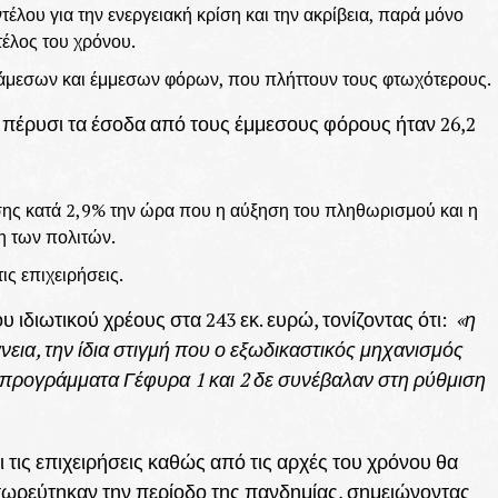
έλου για την ενεργειακή κρίση και την ακρίβεια, παρά μόνο
τέλος του χρόνου.
η άμεσων και έμμεσων φόρων, που πλήττουν τους φτωχότερους.
 πέρυσι τα έσοδα από τους έμμεσους φόρους ήταν 26,2
σης κατά 2,9% την ώρα που η αύξηση του πληθωρισμού και η
η των πολιτών.
ις επιχειρήσεις.
υ ιδιωτικού χρέους στα 243 εκ. ευρώ, τονίζοντας ότι:
«η
άνεια, την ίδια στιγμή που ο εξωδικαστικός μηχανισμός
α προγράμματα Γέφυρα 1 και 2 δε συνέβαλαν στη ρύθμιση
ι τις επιχειρήσεις καθώς από τις αρχές του χρόνου θα
ωρεύτηκαν την περίοδο της πανδημίας, σημειώνοντας