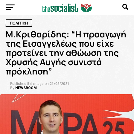
ΠΟΛΙΤΙΚΗ
Μ.Κριθαρίδης: “Η προαγωγή
της Εισαγγελέως που είχε
προτείνει την αθώωση της
Χρυσής Αυγής συνιστά
πρόκληση”
Published
5 έτη ago
on
21/05/2021
By
NEWSROOM