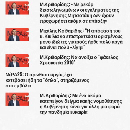
Μ.Κριθαρίδης: «Με ρεκόρ
διασωληνωμένων οι εγκληματίες της
Κυβέρνησης Μητσοτάκη δεν έχουν
προχωρήσει ακόμα σε επίταξη»
Μιχάλης Κριθαρίδης: “Η απόφαση του
κ. Κικίλια να επιστρατεύσει ορισμένους
μόνο ιδιώτες γιατρούς ήρθε πολύ αργά
και είναι πολύ «λίγη»¨
Μ.Κριθαρίδης: Να ανοίξει ο “φάκελος
Χρεοκοπία 2010”
ΜέΡΑ25: Ο πρωθυπουργός έχει
κατεβάσει ήδη τα “όπλα”, στηριζόμενος
στο εμβόλιο
Μ. Κριθαρίδης: Με ένα ακόμα
κατεπείγον δείγμα κακής νομοθέτησης
η Κυβέρνηση κάνει για άλλη μια φορά
την πανδημία ευκαιρία