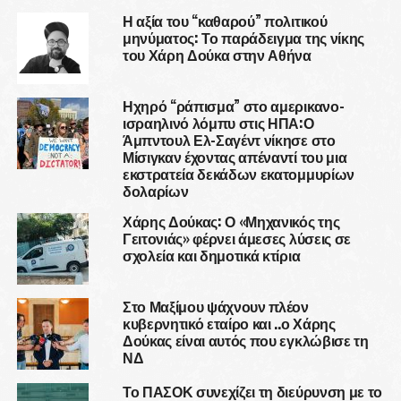
Η αξία του “καθαρού” πολιτικού
μηνύματος: Το παράδειγμα της νίκης
του Χάρη Δούκα στην Αθήνα
Ηχηρό “ράπισμα” στο αμερικανο-
ισραηλινό λόμπυ στις ΗΠΑ:Ο
Άμπντουλ Ελ-Σαγέντ νίκησε στο
Μίσιγκαν έχοντας απέναντί του μια
εκστρατεία δεκάδων εκατομμυρίων
δολαρίων
Χάρης Δούκας: Ο «Μηχανικός της
Γειτονιάς» φέρνει άμεσες λύσεις σε
σχολεία και δημοτικά κτίρια
Στο Μαξίμου ψάχνουν πλέον
κυβερνητικό εταίρο και ..ο Χάρης
Δούκας είναι αυτός που εγκλώβισε τη
ΝΔ
Το ΠΑΣΟΚ συνεχίζει τη διεύρυνση με το