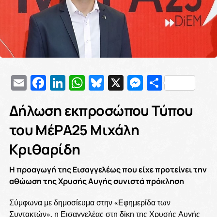
Email
Facebook
LinkedIn
WhatsApp
Bluesky
X
Messenge
Μοιρασ
Δήλωση εκπροσώπου Τύπου
του ΜέΡΑ25 Μιχάλη
Κριθαρίδη
Η προαγωγή της Εισαγγελέως που είχε προτείνει την
αθώωση της Χρυσής Αυγής συνιστά πρόκληση
Σύμφωνα με δημοσίευμα στην «Εφημερίδα των
Συντακτών», η Εισαγγελέας στη δίκη της Χρυσής Αυγής