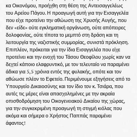
κα Οικονόμου, προήχθη στη θέση της Αντεισαγγελέως
του Αρείου Πάγου. Η προαγωγή αυτή για την Εισαγγελέα
που είχε προτείνει την αθώωση της Χρυσής Αυγής, που
δεν «είδε» ούτε εγκληματική οργάνωση, ούτε απόπειρες
δολοφονίας, ούτε τίποτα το μεμπτό στη δράση και τη
λειτουργία της ναζιστικής συμμορίας, συνιστά πρόκληση.
Επιπλέον, πρόκειται για την ίδια Εισαγγελέα που είχε
προτείνει και την ενοχή του Τάσου Θεοφίλου χωρίς καν να
δεχτεί κάποιο ελαφρυντικό, με τον τελευταίο να παραμένει
άδικα για 5,5 χρόνια εντός της φυλακής, οπότε και τον
αθώωσε πλέον το Εφετείο. Περιμένουμε εξηγήσεις από το
Υπουργείο Δικαιοσύνης και τον ίδιο τον κ. Τσιάρα, που
αυτές τις μέρες είναι απασχολημένες με την ακραία
οπισθοδρόμηση του Οικογενειακού Δικαίου της χώρας,
για την συγκεκριμένη προαγωγή τη στιγμή κιόλας που
ακόμα και σήμερα ο Χρήστος Παππάς παραμένει
άφαντος!