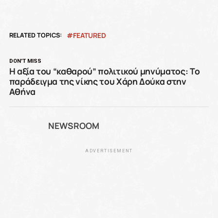
RELATED TOPICS:
FEATURED
DON'T MISS
Η αξία του “καθαρού” πολιτικού μηνύματος: Το
παράδειγμα της νίκης του Χάρη Δούκα στην
Αθήνα
NEWSROOM
ADVERTISEMENT