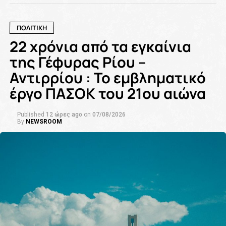
ΠΟΛΙΤΙΚΗ
22 χρόνια από τα εγκαίνια
της Γέφυρας Ρίου –
Αντιρρίου : Το εμβληματικό
έργο ΠΑΣΟΚ του 21ου αιώνα
Published
12 ώρες ago
on
07/08/2026
By
NEWSROOM