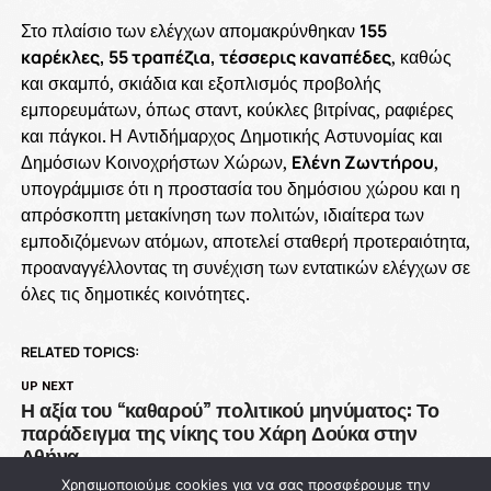
Στο πλαίσιο των ελέγχων απομακρύνθηκαν
155
καρέκλες, 55 τραπέζια, τέσσερις καναπέδες
, καθώς
και σκαμπό, σκιάδια και εξοπλισμός προβολής
εμπορευμάτων, όπως σταντ, κούκλες βιτρίνας, ραφιέρες
και πάγκοι. Η Αντιδήμαρχος Δημοτικής Αστυνομίας και
Δημόσιων Κοινοχρήστων Χώρων,
Ελένη Ζωντήρου
,
υπογράμμισε ότι η προστασία του δημόσιου χώρου και η
απρόσκοπτη μετακίνηση των πολιτών, ιδιαίτερα των
εμποδιζόμενων ατόμων, αποτελεί σταθερή προτεραιότητα,
προαναγγέλλοντας τη συνέχιση των εντατικών ελέγχων σε
όλες τις δημοτικές κοινότητες.
RELATED TOPICS:
UP NEXT
Η αξία του “καθαρού” πολιτικού μηνύματος: Το
παράδειγμα της νίκης του Χάρη Δούκα στην
Αθήνα
Χρησιμοποιούμε cookies για να σας προσφέρουμε την
DON'T MISS