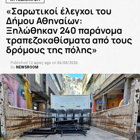
«Σαρωτικοί έλεγχοι του
Δήμου Αθηναίων:
Ξηλώθηκαν 240 παράνομα
τραπεζοκαθίσματα από τους
δρόμους της πόλης»
Published
12 ώρες ago
on
06/08/2026
By
NEWSROOM