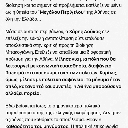
διοίκηση και τα σημαντικά προβλήματα, κατέληξε να μείνει
ως η θητεία του “
Μεγάλου Περίγελου
” της Αθήνας σε
όλη την Ελλάδα…
Μέσα σε αυτό το περιβάλλον, ο
Χάρης Δούκας
δεν
επέλεξε την εύκολη αντιπολίτευση ούτε επένδυσε
αποκλειστικά στην κριτική προς τη διοίκηση
Μπακογιάννη. Επέλεξε να καταθέσει μια διαφορετική
πρόταση για την Αθήνα.
Μίλησε για μια πόλη που θα
λειτουργεί με κοινωνική ευαισθησία, διαφάνεια,
βιωσιμότητα και συμμετοχή των πολιτών. Κυρίως,
όμως, μίλησε με πολιτική σαφήνεια. Το μήνυμα ήταν
απλό, κατανοητό και συνεπές: η Αθήνα μπορούσε να
αλλάξει πορεία.
Εδώ βρίσκεται ίσως το σημαντικότερο πολιτικό
συμπέρασμα αυτής της εκλογικής αναμέτρησης. Δεν ήταν
ο χρόνος που καθόρισε το αποτέλεσμα.
Ήταν η
καθαρότητα του μηνύματος.
Η πολιτική επικοινωνία