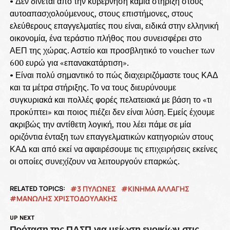
• Δεν δίνεται από την κυβέρνηση καμία στήριξη στους
αυτοαπασχολούμενους, στους επιστήμονες, στους
ελεύθερους επαγγελματίες που είναι, ειδικά στην ελληνική
οικονομία, ένα τεράστιο πλήθος που συνεισφέρει στο
ΑΕΠ της χώρας. Αστείο και προσβλητικό το voucher των
600 ευρώ για «επανακατάρτιση».
• Είναι πολύ σημαντικό το πώς διαχειριζόμαστε τους ΚΑΔ
και τα μέτρα στήριξης. Το να τους διευρύνουμε
συγκυριακά και πολλές φορές πελατειακά με βάση το «τι
προκύπτει» και ποιος πιέζει δεν είναι λύση. Εμείς έχουμε
ακριβώς την αντίθετη λογική, που λέει πάμε σε μία
οριζόντια ένταξη των επαγγελματικών κατηγοριών στους
ΚΑΔ και από εκεί να αφαιρέσουμε τις επιχειρήσεις εκείνες
οι οποίες συνεχίζουν να λειτουργούν επαρκώς.
RELATED TOPICS:
3 ΠΥΛΩΝΕΣ
ΚΙΝΗΜΑ ΑΛΛΑΓΗΣ
ΜΑΝΩΛΗΣ ΧΡΙΣΤΟΔΟΥΛΑΚΗΣ
UP NEXT
Πρόταση της ΠΑΣΠ για μείωση ενοικίων στις