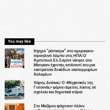
You may like
Ηχηρό “ράπισμα” στο αμερικανο-
ισραηλινό λόμπυ στις ΗΠΑ:Ο
Άμπντουλ Ελ-Σαγέντ νίκησε στο
Μίσιγκαν έχοντας απέναντί του μια
εκστρατεία δεκάδων εκατομμυρίων
δολαρίων
Χάρης Δούκας: Ο «Μηχανικός της
Γειτονιάς» φέρνει άμεσες λύσεις σε
σχολεία και δημοτικά κτίρια
Στο Μαξίμου ψάχνουν πλέον