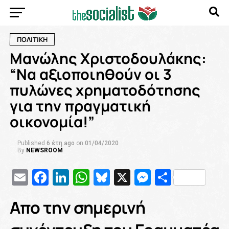
ΠΟΛΙΤΙΚΗ
Μανώλης Χριστοδουλάκης:
“Να αξιοποιηθούν οι 3
πυλώνες χρηματοδότησης
για την πραγματική
οικονομία!”
Published
6 έτη ago
on
01/04/2020
By
NEWSROOM
Email
Facebook
LinkedIn
WhatsApp
Bluesky
X
Messenge
Μοιρασ
Aπο την σημερινή