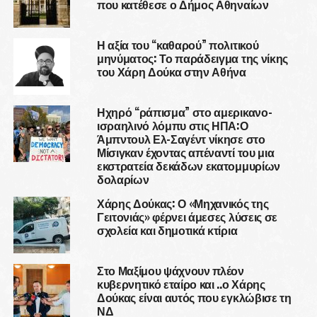
που κατέθεσε ο Δήμος Αθηναίων
Η αξία του “καθαρού” πολιτικού
μηνύματος: Το παράδειγμα της νίκης
του Χάρη Δούκα στην Αθήνα
Ηχηρό “ράπισμα” στο αμερικανο-
ισραηλινό λόμπυ στις ΗΠΑ:Ο
Άμπντουλ Ελ-Σαγέντ νίκησε στο
Μίσιγκαν έχοντας απέναντί του μια
εκστρατεία δεκάδων εκατομμυρίων
δολαρίων
Χάρης Δούκας: Ο «Μηχανικός της
Γειτονιάς» φέρνει άμεσες λύσεις σε
σχολεία και δημοτικά κτίρια
Στο Μαξίμου ψάχνουν πλέον
κυβερνητικό εταίρο και ..ο Χάρης
Δούκας είναι αυτός που εγκλώβισε τη
ΝΔ