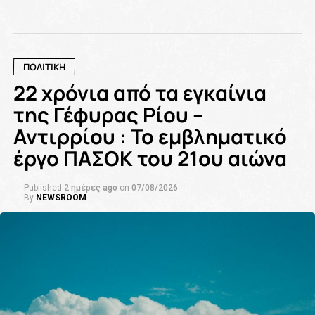
ΠΟΛΙΤΙΚΗ
22 χρόνια από τα εγκαίνια
της Γέφυρας Ρίου –
Αντιρρίου : Το εμβληματικό
έργο ΠΑΣΟΚ του 21ου αιώνα
Published
2 ημέρες ago
on
07/08/2026
By
NEWSROOM