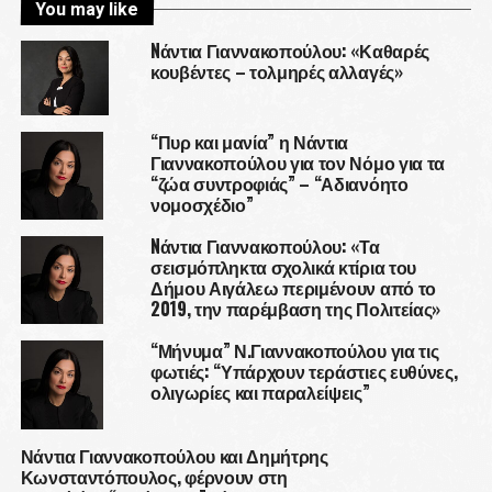
You may like
Nάντια Γιαννακοπούλου: «Καθαρές
κουβέντες – τολμηρές αλλαγές»
“Πυρ και μανία” η Νάντια
Γιαννακοπούλου για τον Νόμο για τα
“ζώα συντροφιάς” – “Αδιανόητο
νομοσχέδιο”
Nάντια Γιαννακοπούλου: «Τα
σεισμόπληκτα σχολικά κτίρια του
Δήμου Αιγάλεω περιμένουν από το
2019, την παρέμβαση της Πολιτείας»
“Μήνυμα” Ν.Γιαννακοπούλου για τις
φωτιές: “Υπάρχουν τεράστιες ευθύνες,
ολιγωρίες και παραλείψεις”
Νάντια Γιαννακοπούλου και Δημήτρης
Κωνσταντόπουλος, φέρνουν στη