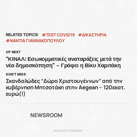
RELATED TOPICS:
TEST COVID19
ΔΙΚΑΣΤΉΡΙΑ
ΝΑΝΤΙΑ ΓΙΑΝΝΑΚΟΠΟΥΛΟΥ
UP NEXT
“ΚΙΝΑΛ: Εσωκομματικές αναταράξεις μετά την
νέα δημοσκόπηση” – Γράφει η Βίκυ Χαριτάκη
DON'T MISS
Σκανδαλώδες “Δώρο Χριστουγέννων” από την
κυβέρνηση Μητσοτάκη στην Aegean – 120εκατ.
ευρώ(!)
NEWSROOM
ADVERTISEMENT