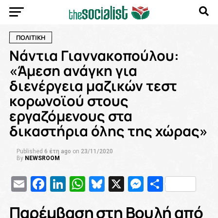
ΠΟΛΙΤΙΚΗ
Νάντια Γιαννακοπούλου:
«Άμεση ανάγκη για
διενέργεια μαζικών τεστ
κορωνοϊού στους
εργαζόμενους στα
δικαστήρια όλης της χώρας»
Published
6 έτη ago
on
23/11/2020
By
NEWSROOM
Email
Facebook
LinkedIn
WhatsApp
Bluesky
X
Messenge
Μοιρασ
Παρέμβαση στη Βουλή από