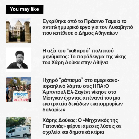
You may like
Εγκρίθηκε από το Πράσινο Ταμείο το
αντιπλημμυρικό έργο για τον Λυκαβηττό
που κατέθεσε ο Δήμος Αθηναίων
Η αξία του “καθαρού” πολιτικού
μηνύματος: Το παράδειγμα της νίκης
του Χάρη Δούκα στην Αθήνα
Ηχηρό “ράπισμα” στο αμερικανο-
ισραηλινό λόμπυ στις ΗΠΑ:Ο
Άμπντουλ Ελ-Σαγέντ νίκησε στο
Μίσιγκαν έχοντας απέναντί του μια
εκστρατεία δεκάδων εκατομμυρίων
δολαρίων
Χάρης Δούκας: Ο «Μηχανικός της
Γειτονιάς» φέρνει άμεσες λύσεις σε
σχολεία και δημοτικά κτίρια