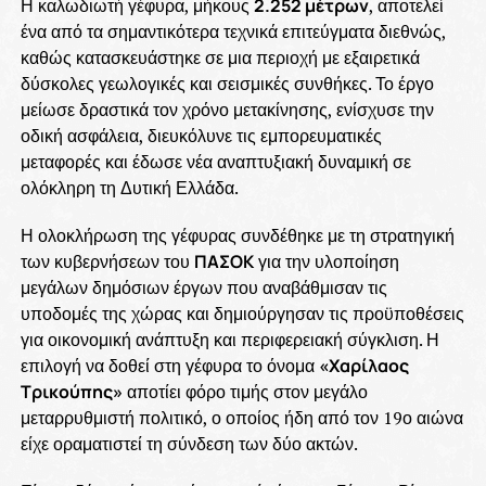
Η καλωδιωτή γέφυρα, μήκους
2.252 μέτρων
, αποτελεί
ένα από τα σημαντικότερα τεχνικά επιτεύγματα διεθνώς,
καθώς κατασκευάστηκε σε μια περιοχή με εξαιρετικά
δύσκολες γεωλογικές και σεισμικές συνθήκες. Το έργο
μείωσε δραστικά τον χρόνο μετακίνησης, ενίσχυσε την
οδική ασφάλεια, διευκόλυνε τις εμπορευματικές
μεταφορές και έδωσε νέα αναπτυξιακή δυναμική σε
ολόκληρη τη Δυτική Ελλάδα.
Η ολοκλήρωση της γέφυρας συνδέθηκε με τη στρατηγική
των κυβερνήσεων του
ΠΑΣΟΚ
για την υλοποίηση
μεγάλων δημόσιων έργων που αναβάθμισαν τις
υποδομές της χώρας και δημιούργησαν τις προϋποθέσεις
για οικονομική ανάπτυξη και περιφερειακή σύγκλιση. Η
επιλογή να δοθεί στη γέφυρα το όνομα
«Χαρίλαος
Τρικούπης»
αποτίει φόρο τιμής στον μεγάλο
μεταρρυθμιστή πολιτικό, ο οποίος ήδη από τον 19ο αιώνα
είχε οραματιστεί τη σύνδεση των δύο ακτών.