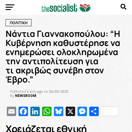
ΠΟΛΙΤΙΚΗ
Νάντια Γιαννακοπούλου: “Η
Κυβέρνηση καθυστέρησε να
ενημερώσει ολοκληρωμένα
την αντιπολίτευση για
τι ακριβώς συνέβη στον
Έβρο.”
Published
6 έτη ago
on
26/05/2020
By
NEWSROOM
Email
Facebook
LinkedIn
WhatsApp
Bluesky
X
Messenge
Μοιρασ
Χρειάζεται εθνική