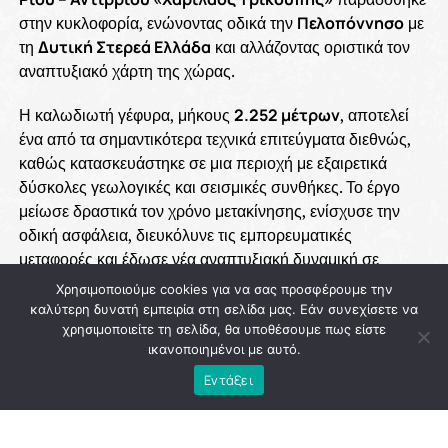
στην κυκλοφορία, ενώνοντας οδικά την
Πελοπόννησο
με
τη
Δυτική Στερεά Ελλάδα
και αλλάζοντας οριστικά τον
αναπτυξιακό χάρτη της χώρας.
Η καλωδιωτή γέφυρα, μήκους
2.252 μέτρων
, αποτελεί
ένα από τα σημαντικότερα τεχνικά επιτεύγματα διεθνώς,
καθώς κατασκευάστηκε σε μια περιοχή με εξαιρετικά
δύσκολες γεωλογικές και σεισμικές συνθήκες. Το έργο
μείωσε δραστικά τον χρόνο μετακίνησης, ενίσχυσε την
οδική ασφάλεια, διευκόλυνε τις εμπορευματικές
μεταφορές και έδωσε νέα αναπτυξιακή δυναμική σε
ολόκληρη τη Δυτική Ελλάδα.
Χρησιμοποιούμε cookies για να σας προσφέρουμε την
καλύτερη δυνατή εμπειρία στη σελίδα μας. Εάν συνεχίσετε να
Η ολοκλήρωση της γέφυρας συνδέθηκε με τη στρατηγική
χρησιμοποιείτε τη σελίδα, θα υποθέσουμε πως είστε
των κυβερνήσεων του
ΠΑΣΟΚ
για την υλοποίηση
ικανοποιημένοι με αυτό.
μεγάλων δημόσιων έργων που αναβάθμισαν τις
Εντάξει
υποδομές της χώρας και δημιούργησαν τις προϋποθέσεις
για οικονομική ανάπτυξη και περιφερειακή σύγκλιση. Η
επιλογή να δοθεί στη γέφυρα το όνομα
«Χαρίλαος