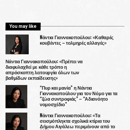
You may like
Nάντια Γιαννακοπούλου: «Καθαρές
κουβέντες – τολμηρές αλλαγές»
Νάντια Γιαννακοπούλου: «Πρέπει να
διαφυλαχθεί με κάθε τρόπο η
απρόσκοπτη λειτουργία όλων των
βαθμίδων εκπαίδευσης»
“Πυρ και μανία” η Νάντια
Γιαννακοπούλου για τον Νόμο για τα
“ζώα συντροφιάς” – “Αδιανόητο
νομοσχέδιο”
Nάντια Γιαννακοπούλου: «Τα
σεισμόπληκτα σχολικά κτίρια του
Δήμου Αιγάλεω περιμένουν από το