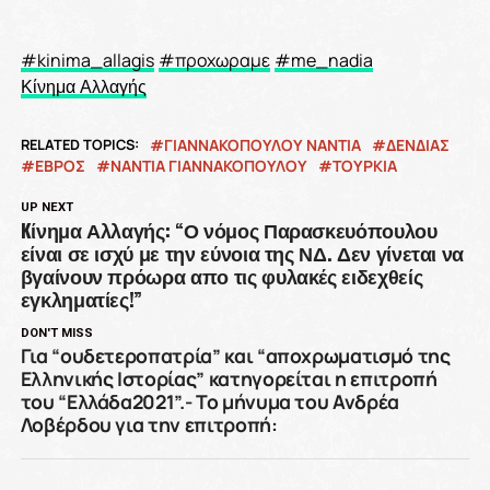
#
kinima_allagis
#
προχωραμε
#
me_nadia
Κίνημα Αλλαγής
RELATED TOPICS:
ΓΙΑΝΝΑΚΟΠΟΥΛΟΥ ΝΑΝΤΙΑ
ΔΕΝΔΙΑΣ
ΕΒΡΟΣ
ΝΑΝΤΙΑ ΓΙΑΝΝΑΚΟΠΟΥΛΟΥ
ΤΟΥΡΚΙΑ
UP NEXT
Kίνημα Αλλαγής: “Ο νόμος Παρασκευόπουλου
είναι σε ισχύ με την εύνοια της ΝΔ. Δεν γίνεται να
βγαίνουν πρόωρα απο τις φυλακές ειδεχθείς
εγκληματίες!”
DON'T MISS
Για “ουδετεροπατρία” και “αποχρωματισμό της
Ελληνικής Ιστορίας” κατηγορείται η επιτροπή
του “Ελλάδα2021”.- Το μήνυμα του Ανδρέα
Λοβέρδου για την επιτροπή: