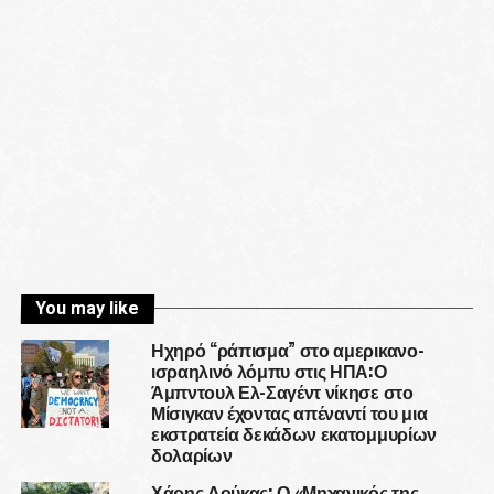
You may like
Ηχηρό “ράπισμα” στο αμερικανο-
ισραηλινό λόμπυ στις ΗΠΑ:Ο
Άμπντουλ Ελ-Σαγέντ νίκησε στο
Μίσιγκαν έχοντας απέναντί του μια
εκστρατεία δεκάδων εκατομμυρίων
δολαρίων
Χάρης Δούκας: Ο «Μηχανικός της