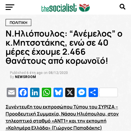
ΠΟΛΙΤΙΚΗ
Ν.Ηλιόπουλος: “Ανέμελος” ο
κ.Μητσοτάκης, ενώ σε 40
μέρες έχουμε 2.466
θανάτους από κορωνοϊό!
Published
6 έτη ago
on
08/12/2020
By
NEWSROOM
Email
Facebook
LinkedIn
WhatsApp
Bluesky
X
Messenge
Μοιρασ
Συνέντευξη του εκπροσώπου Τύπου του ΣΥΡΙΖΑ –
Προοδευτική Συμμαχία, Νάσου Ηλιόπουλου, στον
τηλεοπτικό σταθμό «ΑΝΤ1» και την εκπομπή
«Καλημέρα Ελλάδα» (Γιώργος Παπαδάκης)