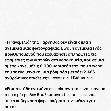
«Η “ανεμελιά” της Πάρνηθας δεν είναι απλά η
ανεμελιά μιας φωτογραφίας. Είναι η ανεμελιά ενός
πρωθυπουργού που έχει αφήσει απλήρωτες τις
εφημερίες των γιατρών στα νοσοκομεία, που σε μια
ημέρα κάνει μόλις 6.000 μοριακά τεστ, που η χώρα
του σε ένα μήνα και μια βδομάδα μετράει 2.466
ανθρώπινες απώλειες»
, τόνισε ο Ν. Ηλιόπουλος.
«Είμαστε ήδη ένα μήνα σε
lockdown
και είναι φανερό
ότι τα μέτρα δεν δουλεύουν»
, είπε, σημειώνοντας
ότι
«η κυβέρνηση φέρει ακέραια την ευθύνη για
αυτό»
.