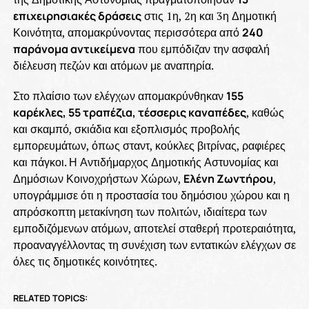
επιχειρησιακές δράσεις
στις 1η, 2η και 3η Δημοτική
Κοινότητα, απομακρύνοντας περισσότερα από
240
παράνομα αντικείμενα
που εμπόδιζαν την ασφαλή
διέλευση πεζών και ατόμων με αναπηρία.
Στο πλαίσιο των ελέγχων απομακρύνθηκαν
155
καρέκλες, 55 τραπέζια, τέσσερις καναπέδες
, καθώς
και σκαμπό, σκιάδια και εξοπλισμός προβολής
εμπορευμάτων, όπως σταντ, κούκλες βιτρίνας, ραφιέρες
και πάγκοι. Η Αντιδήμαρχος Δημοτικής Αστυνομίας και
Δημόσιων Κοινοχρήστων Χώρων,
Ελένη Ζωντήρου
,
υπογράμμισε ότι η προστασία του δημόσιου χώρου και η
απρόσκοπτη μετακίνηση των πολιτών, ιδιαίτερα των
εμποδιζόμενων ατόμων, αποτελεί σταθερή προτεραιότητα,
προαναγγέλλοντας τη συνέχιση των εντατικών ελέγχων σε
όλες τις δημοτικές κοινότητες.
RELATED TOPICS: