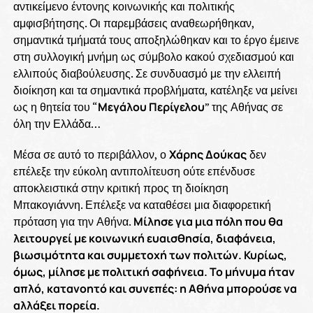
αντικείμενο έντονης κοινωνικής και πολιτικής
αμφισβήτησης. Οι παρεμβάσεις αναθεωρήθηκαν,
σημαντικά τμήματά τους αποξηλώθηκαν και το έργο έμεινε
στη συλλογική μνήμη ως σύμβολο κακού σχεδιασμού και
ελλιπούς διαβούλευσης. Σε συνδυασμό με την ελλειπή
διοίκηση και τα σημαντικά προβλήματα, κατέληξε να μείνει
ως η θητεία του “
Μεγάλου Περίγελου
” της Αθήνας σε
όλη την Ελλάδα…
Μέσα σε αυτό το περιβάλλον, ο
Χάρης Δούκας
δεν
επέλεξε την εύκολη αντιπολίτευση ούτε επένδυσε
αποκλειστικά στην κριτική προς τη διοίκηση
Μπακογιάννη. Επέλεξε να καταθέσει μια διαφορετική
πρόταση για την Αθήνα.
Μίλησε για μια πόλη που θα
λειτουργεί με κοινωνική ευαισθησία, διαφάνεια,
βιωσιμότητα και συμμετοχή των πολιτών. Κυρίως,
όμως, μίλησε με πολιτική σαφήνεια. Το μήνυμα ήταν
απλό, κατανοητό και συνεπές: η Αθήνα μπορούσε να
αλλάξει πορεία.