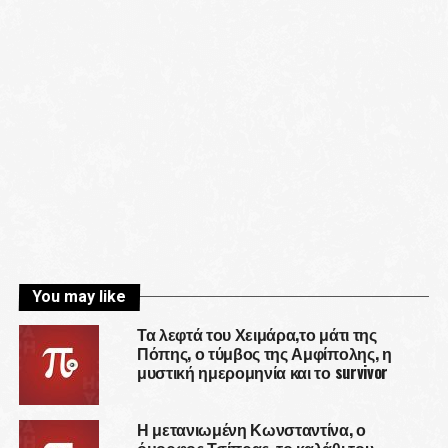
You may like
Τα λεφτά του Χειμάρα,το μάτι της
Πόπης, ο τύμβος της Αμφίπολης, η
μυστική ημερομηνία και το survivor
Η μετανιωμένη Κωνσταντίνα, ο