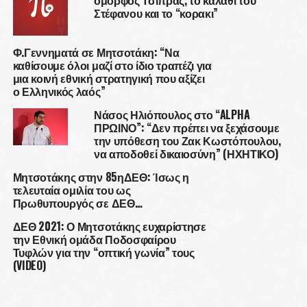
όμορφος Τσίπρας, το καλάθι του
Στέφανου και το “κορακι”
Φ.Γεννηματά σε Μητσοτάκη: “Να
καθίσουμε όλοι μαζί στο ίδιο τραπέζι για
μια κοινή εθνική στρατηγική που αξίζει
ο Ελληνικός λαός”
Νάσος Ηλιόπουλος στο “ALPHA
ΠΡΩΙΝΟ”: “Δεν πρέπει να ξεχάσουμε
την υπόθεση του Ζακ Κωστόπουλου,
να αποδοθεί δικαιοσύνη” (ΗΧΗΤΙΚΟ)
Μητσοτάκης στην 85ηΔΕΘ: Ίσως η
τελευταία ομιλία του ως
Πρωθυπουργός σε ΔΕΘ…
ΔΕΘ 2021: Ο Μητσοτάκης ευχαρίστησε
την Εθνική ομάδα Ποδοσφαίρου
Τυφλών για την “οπτική γωνία” τους
(VIDEO)