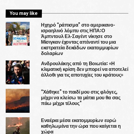
You may like
Ηχηρό “ράπισμα” στο αμερικανο-
ισραηλινό λόμπυ στις ΗΠΑ:Ο
Άμπντουλ Ελ-Σαγέντ νίκησε στο
Μίσιγκαν έχοντας απέναντί του μια
εκστρατεία δεκάδων εκατομμυρίων
δολαρίων
Ανδρουλάκης από τη Βοιωτία: «Η
κλιματική κρίση δεν μπορεί να αποτελεί
άλλοθι για τις αποτυχίες του κράτους»
“Χάθηκε” το παιδί μου στις φλόγες,
μέχρι να κλείσω τα μάτια μου θα σας
πάω μέχρι τέλους”
Εναέρια μέσα εκατομμυρίων ευρώ
καθηλωμένα την ώρα που καίγεται η
χώρα