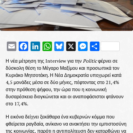
Email
Facebook
LinkedIn
WhatsApp
Bluesky
X
Messenge
Μοιρασ
Η νέα μέτρηση της Interview για την
Politic
φέρνει σε
δύσκολη θέση το Μέγαρο Μαξίμου και προσωπικά τον
Κυριάκο Μητσοτάκη. Η Νέα Δημοκρατία υποχωρεί κατά
4,5 μονάδες μέσα σε δύο μήνες, πέφτοντας στο 21,4%
στην πρόθεση ψήφου, την ώρα που η κοινωνική
δυσαρέσκεια διογκώνεται και οι αναποφάσιστοι φτάνουν
στο 17,4%.
Η εικόνα δείχνει ξεκάθαρα ένα κυβερνών κόμμα που
φθείρεται ραγδαία, ανίκανο να ανακτήσει την εμπιστοσύνη
της κοινωνίας, παρότι η αντιπολίτευση δεν κατορθώνει να