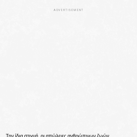
ADVERTISEMENT
Την ίδια στιγμή, οι απώλειες ανθρώπινων ζωών