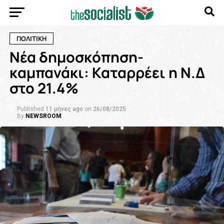
ΠΟΛΙΤΙΚΗ
Νέα δημοσκόπηση-
καμπανάκι: Καταρρέει η Ν.Δ
στο 21.4%
Published
11 μήνες ago
on
26/08/2025
By
NEWSROOM