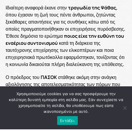
Ιδιαίτερη αναφορά έκανε στην
τραγωδία της Ψάθας
,
όπου έχασαν τη ζωή τους πέντε άνθρωποι, ζητώντας
ξεκάθαρες απαντήσεις για τις συνθήκες κάτω από τις
οποίες πραγματοποιήθηκαν οι επιχειρήσεις πυρόσβεσης.
Έθεσε δημόσια το ερώτημα
ποιος είχε την ευθύνη του
εναέριου συντονισμού
κατά τη διάρκεια της
ταυτόχρονης επιχείρησης των ελικοπτέρων και ποια
επιχειρησιακά πρωτόκολλα εφαρμόστηκαν, τονίζοντας ότι
η κοινωνία δικαιούται πλήρη διαλεύκανση της υπόθεσης.
Ο πρόεδρος του
ΠΑΣΟΚ
στάθηκε ακόμη στην ανάγκη
αξιολόγησης της αποτελεσματικότητας των πόρων που
έχουν διατεθεί μέσω των προγραμμάτων
ΑΙΓΙΣ
και
Χρησιμοποιούμε cookies για να σας προσφέρουμε την
Antinero
, καθώς και της επιχειρησιακής αξίας των
καλύτερη δυνατή εμπειρία στη σελίδα μας. Εάν συνεχίσετε να
εναέριων μέσων που μισθώνει κάθε χρόνο η χώρα. Όπως
χρησιμοποιείτε τη σελίδα, θα υποθέσουμε πως είστε
ικανοποιημένοι με αυτό.
σημείωσε, απαιτείται ουσιαστικός έλεγχος για το κατά
πόσο οι σημαντικές δημόσιες δαπάνες μεταφράζονται σε
Εντάξει
πραγματική ενίσχυση της πολιτικής προστασίας.