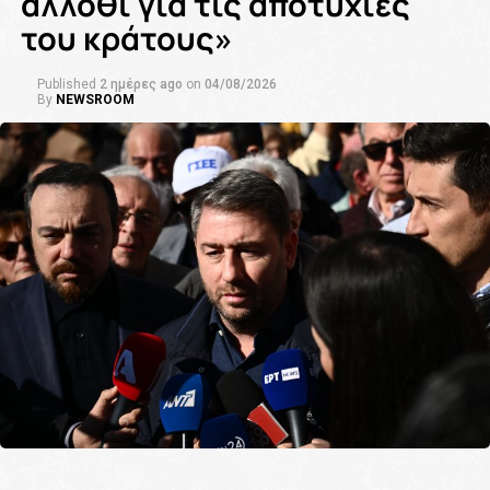
άλλοθι για τις αποτυχίες
του κράτους»
Published
2 ημέρες ago
on
04/08/2026
By
NEWSROOM