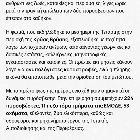
ανθρώπινες ζωές, κατοικίες και περιουσίες, λίγες ώρες
μετά την τραγική απώλεια των δύο πυροσβεστών που
έπεσαν στο καθήκον.
Η φωτιά, που εκδηλώθηκε το μεσημέρι της Τετάρτης στην
περιοχή της
Κρύας Βρύσης
, εξαπλώθηκε με ταχύτητα
λόγω των ισχυρών ανέμων, κατακαίγοντας γεωργικές και
δασικές εκτάσεις, καλλιέργειες, κτηνοτροφικές
εγκαταστάσεις και κατοικίες. Οι πρώτες εκτιμήσεις κάνουν
λόγο για
ανυπολόγιστες καταστροφές
, ενώ η πλήρης
εικόνα θα αποτυπωθεί μετά την οριοθέτηση του μετώπου.
Με το πρώτο φως της ημέρας ενισχύθηκαν σημαντικά οι
δυνάμεις πυρόσβεσης. Στην επιχείρηση συμμετέχουν
224
πυροσβέστες
,
11 πεζοπόρα τμήματα της ΕΜΟΔΕ
,
53
οχήματα
, εθελοντές, δύο ελικόπτερα, καθώς και
υδροφόρες και μηχανήματα έργου της Τοπικής
Αυτοδιοίκησης και της Περιφέρειας.