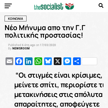
ΚΟΙΝΩΝΙΑ
Νέο Μήνυμα απο την Γ.Γ
πολιτικής προστασίας!
Published
6 έτη ago
on
17/03/2020
By
NEWSROOM
Email
Facebook
LinkedIn
WhatsApp
Bluesky
X
Messenge
Μοιρασ
“Οι στιγμές είναι κρίσιμες,
μείνετε σπίτι, περιορίστε τι
μετακινήσεις στις απόλυτα
απαραίτητες, αποφεύγετε