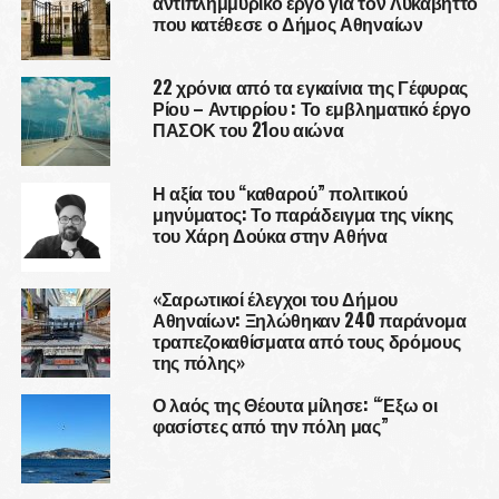
αντιπλημμυρικό έργο για τον Λυκαβηττό
που κατέθεσε ο Δήμος Αθηναίων
22 χρόνια από τα εγκαίνια της Γέφυρας
Ρίου – Αντιρρίου : Το εμβληματικό έργο
ΠΑΣΟΚ του 21ου αιώνα
Η αξία του “καθαρού” πολιτικού
μηνύματος: Το παράδειγμα της νίκης
του Χάρη Δούκα στην Αθήνα
«Σαρωτικοί έλεγχοι του Δήμου
Αθηναίων: Ξηλώθηκαν 240 παράνομα
τραπεζοκαθίσματα από τους δρόμους
της πόλης»
Ο λαός της Θέουτα μίλησε: “Έξω οι
φασίστες από την πόλη μας”