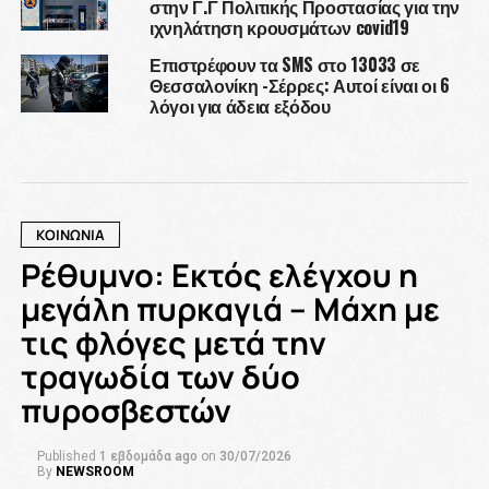
στην Γ.Γ Πολιτικής Προστασίας για την
ιχνηλάτηση κρουσμάτων covid19
Επιστρέφουν τα SMS στο 13033 σε
Θεσσαλονίκη -Σέρρες: Αυτοί είναι οι 6
λόγοι για άδεια εξόδου
ΚΟΙΝΩΝΙΑ
Ρέθυμνο: Εκτός ελέγχου η
μεγάλη πυρκαγιά – Μάχη με
τις φλόγες μετά την
τραγωδία των δύο
πυροσβεστών
Published
1 εβδομάδα ago
on
30/07/2026
By
NEWSROOM