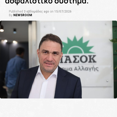
ασφαλιστικό σύστημα.
Published
3 εβδομάδες ago
on
15/07/2026
By
NEWSROOM