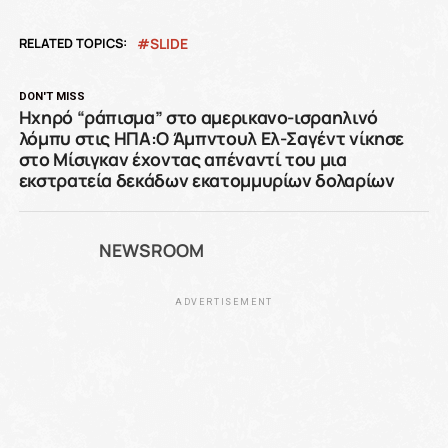
RELATED TOPICS:
SLIDE
DON'T MISS
Ηχηρό “ράπισμα” στο αμερικανο-ισραηλινό
λόμπυ στις ΗΠΑ:Ο Άμπντουλ Ελ-Σαγέντ νίκησε
στο Μίσιγκαν έχοντας απέναντί του μια
εκστρατεία δεκάδων εκατομμυρίων δολαρίων
NEWSROOM
ADVERTISEMENT