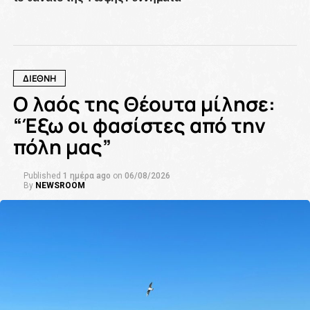
ΔΙΕΘΝΗ
Ο λαός της Θέουτα μίλησε:
“Έξω οι φασίστες από την
πόλη μας”
Published
1 ημέρα ago
on
06/08/2026
By
NEWSROOM