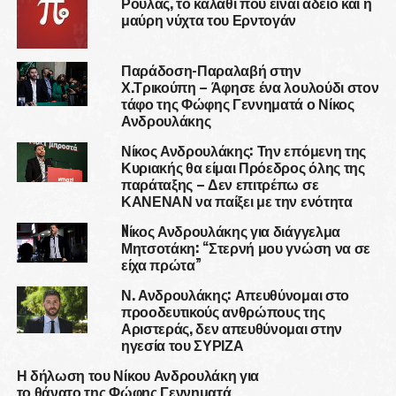
Ρούλας, το καλάθι που είναι άδειο και η
μαύρη νύχτα του Ερντογάν
Παράδοση-Παραλαβή στην
Χ.Τρικούπη – Άφησε ένα λουλούδι στον
τάφο της Φώφης Γεννηματά ο Νίκος
Ανδρουλάκης
Νίκος Ανδρουλάκης: Την επόμενη της
Κυριακής θα είμαι Πρόεδρος όλης της
παράταξης – Δεν επιτρέπω σε
ΚΑΝΕΝΑΝ να παίξει με την ενότητα
Nίκος Ανδρουλάκης για διάγγελμα
Μητσοτάκη: “Στερνή μου γνώση να σε
είχα πρώτα”
Ν. Ανδρουλάκης: Απευθύνομαι στο
προοδευτικούς ανθρώπους της
Αριστεράς, δεν απευθύνομαι στην
ηγεσία του ΣΥΡΙΖΑ
Η δήλωση του Νίκου Ανδρουλάκη για
το θάνατο της Φώφης Γεννηματά