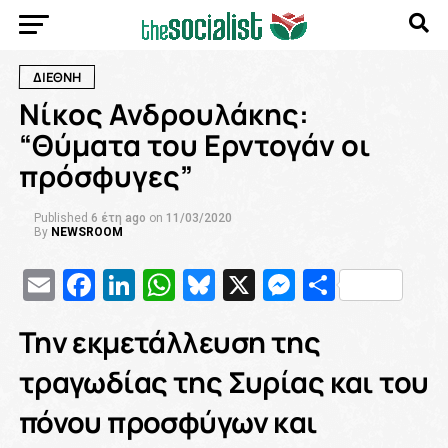
ΔΙΕΘΝΗ
Nίκος Ανδρουλάκης:
“Θύματα του Ερντογάν οι
πρόσφυγες”
Published
6 έτη ago
on
11/03/2020
By
NEWSROOM
Email
Facebook
LinkedIn
WhatsApp
Bluesky
X
Messenge
Μοιρασ
Την εκμετάλλευση της
τραγωδίας της Συρίας και του
πόνου προσφύγων και