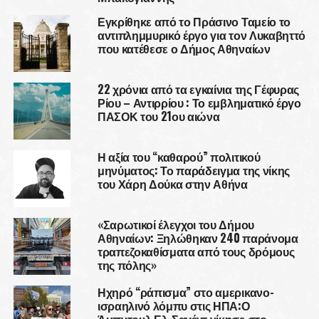
Εγκρίθηκε από το Πράσινο Ταμείο το
αντιπλημμυρικό έργο για τον Λυκαβηττό
που κατέθεσε ο Δήμος Αθηναίων
22 χρόνια από τα εγκαίνια της Γέφυρας
Ρίου – Αντιρρίου : Το εμβληματικό έργο
ΠΑΣΟΚ του 21ου αιώνα
Η αξία του “καθαρού” πολιτικού
μηνύματος: Το παράδειγμα της νίκης
του Χάρη Δούκα στην Αθήνα
«Σαρωτικοί έλεγχοι του Δήμου
Αθηναίων: Ξηλώθηκαν 240 παράνομα
τραπεζοκαθίσματα από τους δρόμους
της πόλης»
Ηχηρό “ράπισμα” στο αμερικανο-
ισραηλινό λόμπυ στις ΗΠΑ:Ο
Άμπντουλ Ελ-Σαγέντ νίκησε στο