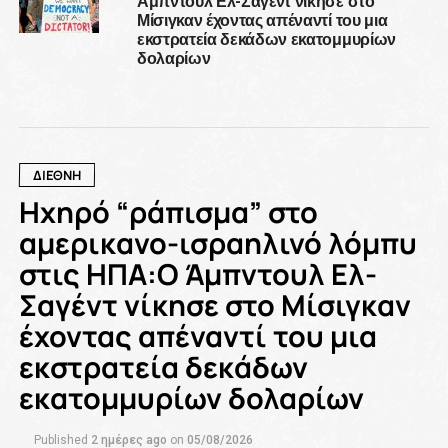
Μίσιγκαν έχοντας απέναντί του μια
εκστρατεία δεκάδων εκατομμυρίων
δολαρίων
ΔΙΕΘΝΗ
Ηχηρό “ράπισμα” στο
αμερικανο-ισραηλινό λόμπυ
στις ΗΠΑ:Ο Άμπντουλ Ελ-
Σαγέντ νίκησε στο Μίσιγκαν
έχοντας απέναντί του μια
εκστρατεία δεκάδων
εκατομμυρίων δολαρίων
Published
2 ημέρες ago
on
05/08/2026