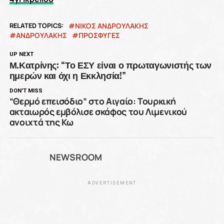
RELATED TOPICS:
NΊΚΟΣ ΑΝΔΡΟΥΛΆΚΗΣ
ΑΝΔΡΟΥΛΆΚΗΣ
ΠΡΌΣΦΥΓΕΣ
UP NEXT
Μ.Κατρίνης: “Το ΕΣΥ είναι ο πρωταγωνιστής των
ημερών και όχι η Εκκλησία!”
DON'T MISS
“Θερμό επεισόδιο” στο Αιγαίο: Τουρκική
ακταιωρός εμβόλισε σκάφος του Λιμενικού
ανοιχτά της Κω
NEWSROOM
ADVERTISEMENT