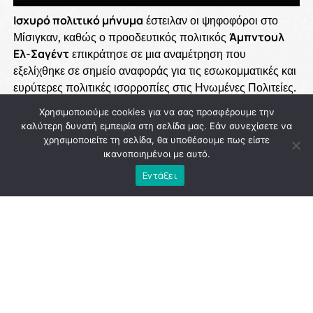
Ισχυρό πολιτικό μήνυμα
έστειλαν οι ψηφοφόροι στο
Μίσιγκαν, καθώς ο προοδευτικός πολιτικός
Άμπντουλ
Ελ-Σαγέντ
επικράτησε σε μια αναμέτρηση που
εξελίχθηκε σε σημείο αναφοράς για τις εσωκομματικές και
ευρύτερες πολιτικές ισορροπίες στις Ηνωμένες Πολιτείες.
Η νίκη του αποκτά ακόμη μεγαλύτερη βαρύτητα, καθώς
Χρησιμοποιούμε cookies για να σας προσφέρουμε την
ήρθε παρά την πρωτοφανή κινητοποίηση οικονομικών
καλύτερη δυνατή εμπειρία στη σελίδα μας. Εάν συνεχίσετε να
πόρων και πολιτικών μηχανισμών που επιχείρησαν να
χρησιμοποιείτε τη σελίδα, θα υποθέσουμε πως είστε
ανακόψουν την πορεία του.
ικανοποιημένοι με αυτό.
Εντάξει
Ο
αραβοαμερικανός
,
μουσουλμάνος
και σταθερά
προοδευτικός πολιτικός έχει ταχθεί επανειλημμένα υπέρ
της κατάπαυσης του πυρός στη
Γάζα
και έχει ασκήσει
έντονη κριτική στην πολιτική του
Ισραήλ
και στην
αμερικανική στήριξη προς αυτό. Σύμφωνα με τις δημόσιες
αναφορές που συνοδεύουν την εκλογική αναμέτρηση,
οργανώσεις υπέρ του Ισραήλ δαπάνησαν περίπου
62
εκατομμύρια δολάρια
σε εκστρατείες με στόχο να