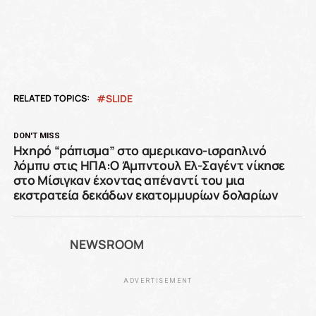
RELATED TOPICS:
SLIDE
DON'T MISS
Ηχηρό “ράπισμα” στο αμερικανο-ισραηλινό
λόμπυ στις ΗΠΑ:Ο Άμπντουλ Ελ-Σαγέντ νίκησε
στο Μίσιγκαν έχοντας απέναντί του μια
εκστρατεία δεκάδων εκατομμυρίων δολαρίων
NEWSROOM
ADVERTISEMENT