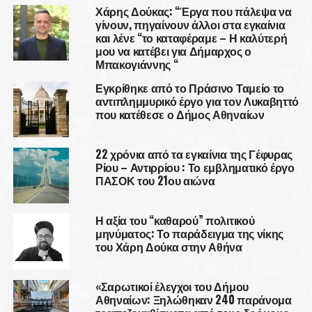
Χάρης Δούκας: “Έργα που πάλεψα να
γίνουν, πηγαίνουν άλλοι στα εγκαίνια
και λένε “το καταφέραμε – Η καλύτερή
μου να κατέβει για Δήμαρχος ο
Μπακογιάννης “
Εγκρίθηκε από το Πράσινο Ταμείο το
αντιπλημμυρικό έργο για τον Λυκαβηττό
που κατέθεσε ο Δήμος Αθηναίων
22 χρόνια από τα εγκαίνια της Γέφυρας
Ρίου – Αντιρρίου : Το εμβληματικό έργο
ΠΑΣΟΚ του 21ου αιώνα
Η αξία του “καθαρού” πολιτικού
μηνύματος: Το παράδειγμα της νίκης
του Χάρη Δούκα στην Αθήνα
«Σαρωτικοί έλεγχοι του Δήμου
Αθηναίων: Ξηλώθηκαν 240 παράνομα