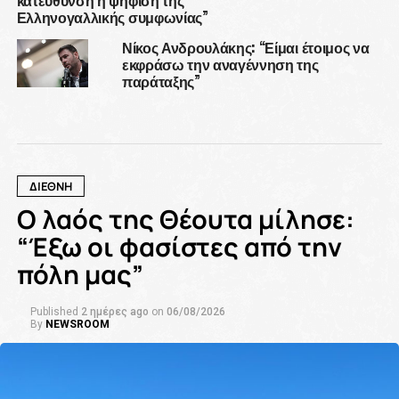
κατεύθυνση η ψήφιση της
Ελληνογαλλικής συμφωνίας”
Νίκος Ανδρουλάκης: “Είμαι έτοιμος να
εκφράσω την αναγέννηση της
παράταξης”
ΔΙΕΘΝΗ
Ο λαός της Θέουτα μίλησε:
“Έξω οι φασίστες από την
πόλη μας”
Published
2 ημέρες ago
on
06/08/2026
By
NEWSROOM