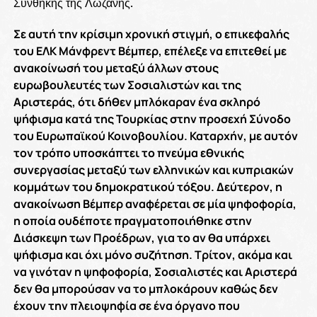
Συνθήκης της Λωζάνης.
Σε αυτή την κρίσιμη χρονική στιγμή, ο επικεφαλής
του ΕΛΚ Μάνφρεντ Βέμπερ, επέλεξε να επιτεθεί με
ανακοίνωσή του μεταξύ άλλων στους
ευρωβουλευτές των Σοσιαλιστών και της
Αριστεράς, ότι δήθεν μπλόκαραν ένα σκληρό
ψήφισμα κατά της Τουρκίας στην προσεχή Σύνοδο
του Ευρωπαϊκού Κοινοβουλίου. Καταρχήν, με αυτόν
τον τρόπο υποσκάπτει το πνεύμα εθνικής
συνεργασίας μεταξύ των ελληνικών και κυπριακών
κομμάτων του δημοκρατικού τόξου. Δεύτερον, η
ανακοίνωση Βέμπερ αναφέρεται σε μία ψηφοφορία,
η οποία ουδέποτε πραγματοποιήθηκε στην
Διάσκεψη των Προέδρων, για το αν θα υπάρχει
ψήφισμα και όχι μόνο συζήτηση. Τρίτον, ακόμα και
να γινόταν η ψηφοφορία, Σοσιαλιστές και Αριστερά
δεν θα μπορούσαν να το μπλοκάρουν καθώς δεν
έχουν την πλειοψηφία σε ένα όργανο που