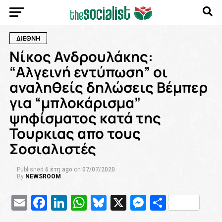
ΔΙΕΘΝΗ
Νίκος Ανδρουλάκης:
“Αλγεινή εντύπωση” οι
αναληθείς δηλώσεις Βέμπερ
για “μπλοκάρισμα”
ψηφίσματος κατά της
Τουρκιας απο τους
Σοσιαλιστές
Published
6 έτη ago
on
07/07/2020
By
NEWSROOM
Email
Facebook
LinkedIn
WhatsApp
Bluesky
X
Messenge
Μοιρασ