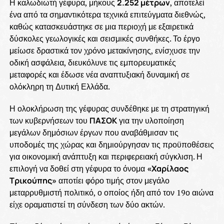
Η καλωδιωτή γέφυρα, μήκους
2.252 μέτρων
, αποτελεί
ένα από τα σημαντικότερα τεχνικά επιτεύγματα διεθνώς,
καθώς κατασκευάστηκε σε μια περιοχή με εξαιρετικά
δύσκολες γεωλογικές και σεισμικές συνθήκες. Το έργο
μείωσε δραστικά τον χρόνο μετακίνησης, ενίσχυσε την
οδική ασφάλεια, διευκόλυνε τις εμπορευματικές
μεταφορές και έδωσε νέα αναπτυξιακή δυναμική σε
ολόκληρη τη Δυτική Ελλάδα.
Η ολοκλήρωση της γέφυρας συνδέθηκε με τη στρατηγική
των κυβερνήσεων του
ΠΑΣΟΚ
για την υλοποίηση
μεγάλων δημόσιων έργων που αναβάθμισαν τις
υποδομές της χώρας και δημιούργησαν τις προϋποθέσεις
για οικονομική ανάπτυξη και περιφερειακή σύγκλιση. Η
επιλογή να δοθεί στη γέφυρα το όνομα
«Χαρίλαος
Τρικούπης»
αποτίει φόρο τιμής στον μεγάλο
μεταρρυθμιστή πολιτικό, ο οποίος ήδη από τον 19ο αιώνα
είχε οραματιστεί τη σύνδεση των δύο ακτών.