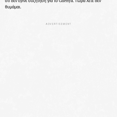
οτι δεν έγινε συζήτηση για το Gilenya. Τώρα λέτε δεν
θυμάμαι.
ADVERTISEMENT