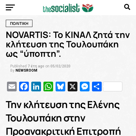
ΠΟΛΙΤΙΚΗ
NOVARTIS: Το ΚΙΝΑΛ ζητά την
κλήτευση της Τουλουπάκη
ως “ύποπτη”.
Published
7 έτη ago
on
05/02/2020
By
NEWSROOM
Email
Facebook
LinkedIn
WhatsApp
Bluesky
X
Messenge
Μοιρασ
Την κλήτευση της
Ελένης
Τουλουπάκη
στην
Προανακριτική Επιτροπή