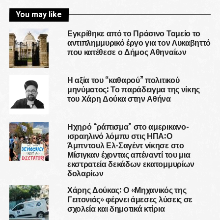
You may like
Εγκρίθηκε από το Πράσινο Ταμείο το
αντιπλημμυρικό έργο για τον Λυκαβηττό
που κατέθεσε ο Δήμος Αθηναίων
Η αξία του “καθαρού” πολιτικού
μηνύματος: Το παράδειγμα της νίκης
του Χάρη Δούκα στην Αθήνα
Ηχηρό “ράπισμα” στο αμερικανο-
ισραηλινό λόμπυ στις ΗΠΑ:Ο
Άμπντουλ Ελ-Σαγέντ νίκησε στο
Μίσιγκαν έχοντας απέναντί του μια
εκστρατεία δεκάδων εκατομμυρίων
δολαρίων
Χάρης Δούκας: Ο «Μηχανικός της
Γειτονιάς» φέρνει άμεσες λύσεις σε
σχολεία και δημοτικά κτίρια