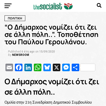
ΠΟΛΙΤΙΚΗ
“Ο Δήμαρχος νομίζει ότι ζει
σε άλλη πόλη..”. Τοποθέτηση
του Παύλου Γερουλάνου.
Published
6 έτη ago
on
15/09/2020
By
NEWSROOM
Email
Facebook
LinkedIn
WhatsApp
Bluesky
X
Messenge
Μοιρασ
Ο Δήμαρχος νομίζει ότι ζει
σε άλλη πόλη..
Ομιλία στην 21η Συνεδρίαση Δημοτικού Συμβουλίου