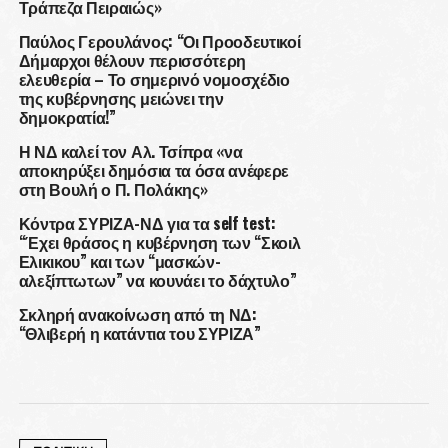
Τράπεζα Πειραιώς»
Παύλος Γερουλάνος: “Οι Προοδευτικοί
Δήμαρχοι θέλουν περισσότερη
ελευθερία – Το σημερινό νομοσχέδιο
της κυβέρνησης μειώνει την
δημοκρατία!”
Η ΝΔ καλεί τον Αλ. Τσίπρα «να
αποκηρύξει δημόσια τα όσα ανέφερε
στη Βουλή ο Π. Πολάκης»
Κόντρα ΣΥΡΙΖΑ-ΝΔ για τα self test:
“Έχει θράσος η κυβέρνηση των “Σκοιλ
Ελικικου” και των “μασκών-
αλεξίπτωτων” να κουνάει το δάχτυλο”
Σκληρή ανακοίνωση από τη ΝΔ:
“Θλιβερή η κατάντια του ΣΥΡΙΖΑ”