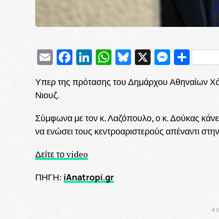
Email
Facebook
LinkedIn
WhatsApp
Bluesky
X
Messe
Μοι
Υπερ της πρότασης του Δημάρχου Αθηναίων Χά
Νιουζ.
Σύμφωνα με τον κ. Λαζόπουλο, ο κ. Δούκας κάνε
να ενώσει τους κεντροαριστερούς απέναντι στη
Δείτε το video
iAnatropi.gr
ΠΗΓΗ:
AD