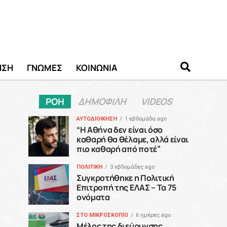
ΗΣΗ
ΓΝΩΜΕΣ
ΚΟΙΝΩΝΙΑ
ΡΟΗ
ΔΗΜΟΦΙΛΗ
VIDEOS
ΑΥΤΟΔΙΟΙΚΗΣΗ
1 εβδομάδα ago
“H Αθήνα δεν είναι όσο
καθαρή θα θέλαμε, αλλά είναι
πιο καθαρή από ποτέ”
ΠΟΛΙΤΙΚΗ
3 εβδομάδες ago
Συγκροτήθηκε η Πολιτική
Επιτροπή της ΕΛΑΣ – Τα 75
ονόματα
ΣΤΟ ΜΙΚΡΟΣΚΟΠΙΟ
6 ημέρες ago
Μέλος της διεύρυνσης