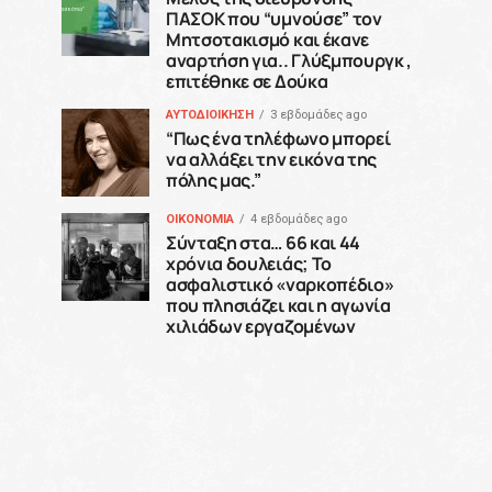
ΠΑΣΟΚ που “υμνούσε” τον
Μητσοτακισμό και έκανε
αναρτήση για.. Γλύξμπουργκ ,
επιτέθηκε σε Δούκα
ΑΥΤΟΔΙΟΙΚΗΣΗ
3 εβδομάδες ago
“Πως ένα τηλέφωνο μπορεί
να αλλάξει την εικόνα της
πόλης μας.”
ΟΙΚΟΝΟΜΙΑ
4 εβδομάδες ago
Σύνταξη στα… 66 και 44
χρόνια δουλειάς; Το
ασφαλιστικό «ναρκοπέδιο»
που πλησιάζει και η αγωνία
χιλιάδων εργαζομένων