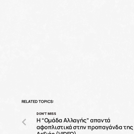
RELATED TOPICS:
DON'T MISS
H “Oμάδα Αλλαγής” απαντά
αφοπλιστικά στην προπαγάνδα της
Δεξιάς (VIDEO)