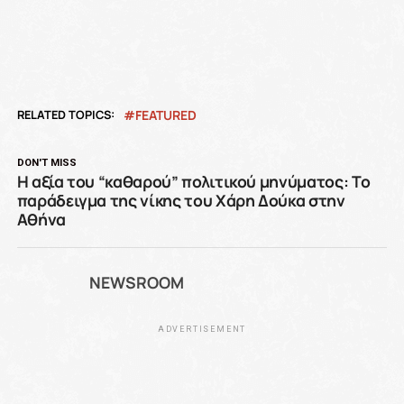
RELATED TOPICS:
FEATURED
DON'T MISS
Η αξία του “καθαρού” πολιτικού μηνύματος: Το
παράδειγμα της νίκης του Χάρη Δούκα στην
Αθήνα
NEWSROOM
ADVERTISEMENT