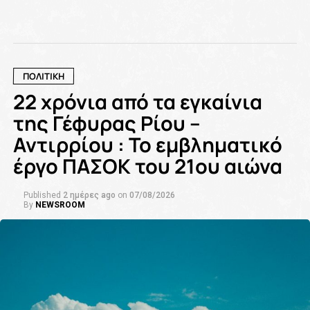
ΠΟΛΙΤΙΚΗ
22 χρόνια από τα εγκαίνια
της Γέφυρας Ρίου –
Αντιρρίου : Το εμβληματικό
έργο ΠΑΣΟΚ του 21ου αιώνα
Published
2 ημέρες ago
on
07/08/2026
By
NEWSROOM