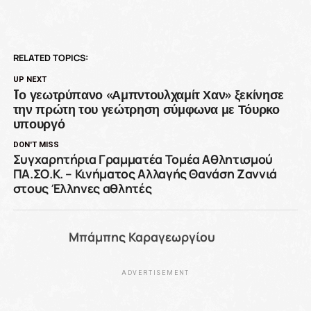
RELATED TOPICS:
UP NEXT
Tο γεωτρύπανο «Αμπντουλχαμίτ Χαν» ξεκίνησε
την πρώτη του γεώτρηση σύμφωνα με Τόυρκο
υπουργό
DON'T MISS
Συγχαρητήρια Γραμματέα Τομέα Αθλητισμού
ΠΑ.ΣΟ.Κ. – Κινήματος Αλλαγής Θανάση Ζαννιά
στους Έλληνες αθλητές
Μπάμπης Καραγεωργίου
ADVERTISEMENT