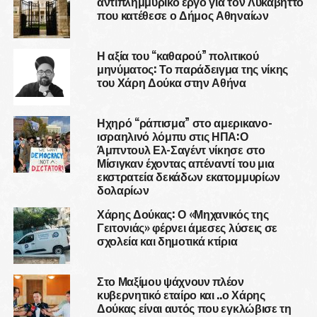
αντιπλημμυρικό έργο για τον Λυκαβηττό
που κατέθεσε ο Δήμος Αθηναίων
Η αξία του “καθαρού” πολιτικού
μηνύματος: Το παράδειγμα της νίκης
του Χάρη Δούκα στην Αθήνα
Ηχηρό “ράπισμα” στο αμερικανο-
ισραηλινό λόμπυ στις ΗΠΑ:Ο
Άμπντουλ Ελ-Σαγέντ νίκησε στο
Μίσιγκαν έχοντας απέναντί του μια
εκστρατεία δεκάδων εκατομμυρίων
δολαρίων
Χάρης Δούκας: Ο «Μηχανικός της
Γειτονιάς» φέρνει άμεσες λύσεις σε
σχολεία και δημοτικά κτίρια
Στο Μαξίμου ψάχνουν πλέον
κυβερνητικό εταίρο και ..ο Χάρης
Δούκας είναι αυτός που εγκλώβισε τη