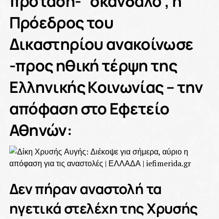
πρόταση- “σκάνδαλο”, η
Πρόεδρος του
Δικαστηρίου ανακοίνωσε
-προς ηθική τέρψη της
Ελληνικής Κοινωνίας – την
απόφαση στο Εφετείο
Αθηνών:
Δεν πήραν αναστολή τα
ηγετικά στελέχη της Χρυσής