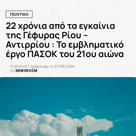
ΠΟΛΙΤΙΚΗ
22 χρόνια από τα εγκαίνια
της Γέφυρας Ρίου –
Αντιρρίου : Το εμβληματικό
έργο ΠΑΣΟΚ του 21ου αιώνα
Published
1 ημέρα ago
on
07/08/2026
By
NEWSROOM