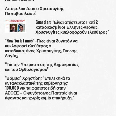
Αποφυλακίζεται ο Χρυσαυγίτης
Παπαβασιλείου!
Guardian: “Είναι απίστευτο: Γιατί 2
καταδικασμένοι Έλληνες-νεοναζί
Χρυσαυγίτες κυκλοφορούν ελεύθεροι;”
“New York Times” -Πως είναι δυνατόν να
κυκλοφορεί ελεύθερος ο
καταδικασμένος Χρυσαυγίτης, Γιάννης
Λαγός;
“Για την Υπεράσπιση της Δημοκρατίας
και του Ορθολογισμού”
“Βόμβα” Χρηστίδη: “Επιλεκτικά τα
αντανακλαστικά της κυβέρνησης:
100.000 για τα φασιστοειδή στην
ΑΣΟΕΕ – Ο φυγόποινος Παππάς είναι
άφαντος και χωρίς καμία επικήρυξη.”