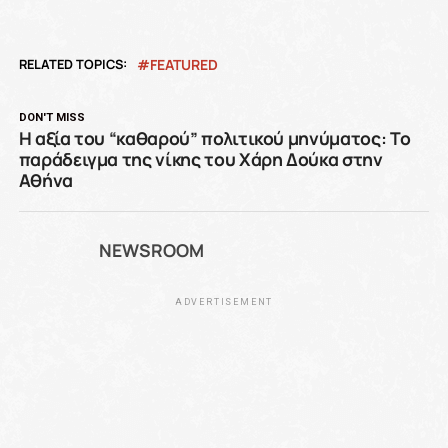
RELATED TOPICS:
FEATURED
DON'T MISS
Η αξία του “καθαρού” πολιτικού μηνύματος: Το
παράδειγμα της νίκης του Χάρη Δούκα στην
Αθήνα
NEWSROOM
ADVERTISEMENT