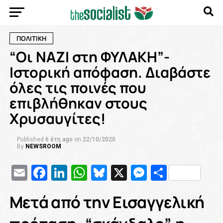
ΠΟΛΙΤΙΚΗ
“Οι ΝΑΖΙ στη ΦΥΛΑΚΗ”-
Ιστορική απόφαση. Διαβάστε
όλες τις ποινές που
επιβλήθηκαν στους
Χρυσαυγίτες!
Published
6 έτη ago
on
22/10/2020
By
NEWSROOM
Email
Facebook
LinkedIn
WhatsApp
Bluesky
X
Messenge
Μοιρασ
Μετά από την Εισαγγελική