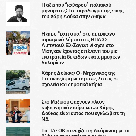
Η αξία του “καθαρού” πολιτικού
μηνύματος: Το παράδειγμα της νίκης
του Χάρη Δούκα στην Αθήνα
Ηχηρό “ράπισμα” στο αμερικανο-
ισραηλινό λόμπυ στις ΗΠΑ:Ο
Άμπντουλ Ελ-Σαγέντ νίκησε στο
Μίσιγκαν έχοντας απέναντί του μια
εκστρατεία δεκάδων εκατομμυρίων
δολαρίων
Χάρης Δούκας: Ο «Μηχανικός της
Γειτονιάς» φέρνει άμεσες λύσεις σε
σχολεία και δημοτικά κτίρια
Στο Μαξίμου ψάχνουν πλέον
κυβερνητικό εταίρο και ..ο Χάρης
Δούκας είναι αυτός που εγκλώβισε τη
ΝΔ
Το ΠΑΣΟΚ συνεχίζει τη διεύρυνση με το
βλέμμα στην επόμενη ημέρα