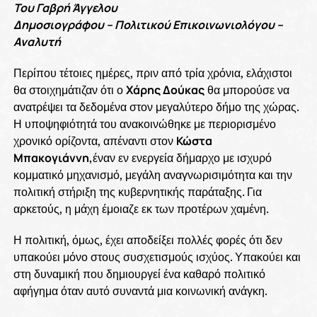
Του Γαβρή Άγγελου
Δημοσιογράφου – Πολιτικού Επικοινωνιολόγου –
Αναλυτή
Περίπου τέτοιες ημέρες, πριν από τρία χρόνια, ελάχιστοι
θα στοιχημάτιζαν ότι ο
Χάρης Δούκας
θα μπορούσε να
ανατρέψει τα δεδομένα στον μεγαλύτερο δήμο της χώρας.
Η υποψηφιότητά του ανακοινώθηκε με περιορισμένο
χρονικό ορίζοντα, απέναντι στον
Κώστα
Μπακογιάννη,
έναν εν ενεργεία δήμαρχο με ισχυρό
κομματικό μηχανισμό, μεγάλη αναγνωρισιμότητα και την
πολιτική στήριξη της κυβερνητικής παράταξης. Για
αρκετούς, η μάχη έμοιαζε εκ των προτέρων χαμένη.
Η πολιτική, όμως, έχει αποδείξει πολλές φορές ότι δεν
υπακούει μόνο στους συσχετισμούς ισχύος. Υπακούει και
στη δυναμική που δημιουργεί ένα καθαρό πολιτικό
αφήγημα όταν αυτό συναντά μια κοινωνική ανάγκη.