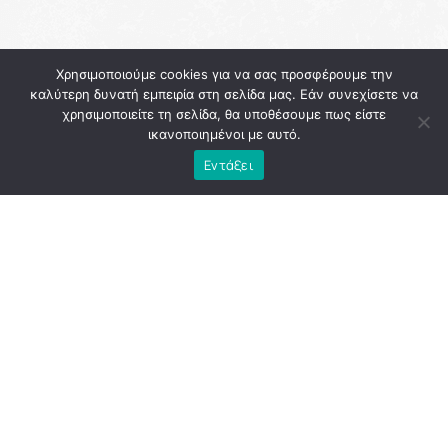
Χρησιμοποιούμε cookies για να σας προσφέρουμε την
καλύτερη δυνατή εμπειρία στη σελίδα μας. Εάν συνεχίσετε να
χρησιμοποιείτε τη σελίδα, θα υποθέσουμε πως είστε
ικανοποιημένοι με αυτό.
Εντάξει
Η
Αθήνα
εκείνη την περίοδο κουβαλούσε την κόπωση
μιας διοίκησης που, παρά τις υψηλές προσδοκίες, άφησε
πίσω της περισσότερα ερωτήματα παρά απαντήσεις. Το
εμβληματικό έργο του «
Μεγάλου
Περιπάτου
», που