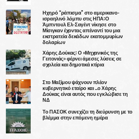
Ηχηρό “ράπισμα” στο αμερικανο-
ισραηλινό λόμπυ στις ΗΠΑ:Ο
Άμπντουλ Ελ-Σαγέντ νίκησε στο
Μίσιγκαν έχοντας απέναντί του μια
εκστρατεία δεκάδων εκατομμυρίων
δολαρίων
Χάρης Δούκας: Ο «Μηχανικός της
Γειτονιάς» φέρνει άμεσες λύσεις σε
σχολεία και δημοτικά κτίρια
Στο Μαξίμου ψάχνουν πλέον
κυβερνητικό εταίρο και ..ο Χάρης
Δούκας είναι αυτός που εγκλώβισε τη
ΝΔ
Το ΠΑΣΟΚ συνεχίζει τη διεύρυνση με το
βλέμμα στην επόμενη ημέρα