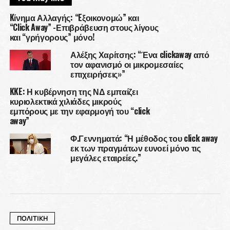
Kίνημα Αλλαγής: “Eξοικονομώ” και
“Click Away” -Επιβράβευση στους λίγους
και “γρήγορους” μόνο!
Αλέξης Χαρίτσης: “Ένα clickaway από
τον αφανισμό οι μικρομεσαίες
επιχειρήσεις»”
KKE: Η κυβέρνηση της ΝΔ εμπαίζει
κυριολεκτικά χιλιάδες μικρούς
εμπόρους με την εφαρμογή του “click
away”
Φ.Γεννηματά: “Η μέθοδος του click away
εκ των πραγμάτων ευνοεί μόνο τις
μεγάλες εταιρείες.”
ΠΟΛΙΤΙΚΗ