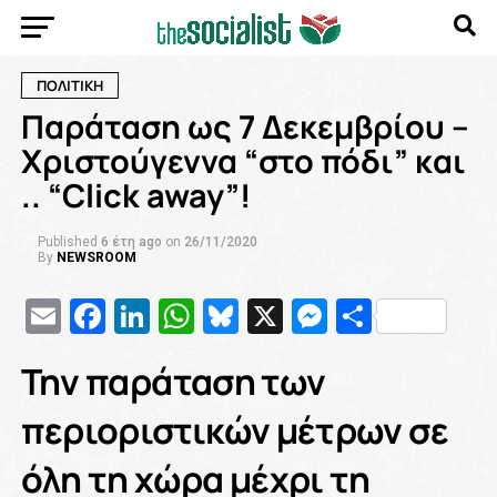
ΠΟΛΙΤΙΚΗ
Παράταση ως 7 Δεκεμβρίου –
Χριστούγεννα “στο πόδι” και
.. “Click away”!
Published
6 έτη ago
on
26/11/2020
By
NEWSROOM
Email
Facebook
LinkedIn
WhatsApp
Bluesky
X
Messenge
Μοιρασ
Την παράταση των
περιοριστικών μέτρων σε
όλη τη χώρα μέχρι τη