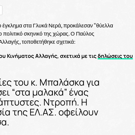
nger
ραστείτε
 έγκλημα στα Γλυκά Νερά, προκάλεσαν “θύελλα
ο πολιτικό σκηνικό της χώρας. Ο Παύλος
λλαγής, τοποθετήθηκε σχετικά:
υ Κινήματος Αλλαγής, σχετικά με τις
δηλώσεις του
ίες του κ. Μπαλάσκα για
ει “στα μαλακά” ένας
άπτυστες. Ντροπή. Η
σία της ΕΛ.ΑΣ. οφείλουν
σα.