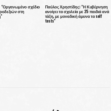
: “Οργανωμένο σχέδιο
Παύλος Χρηστίδης: “Η Κυβέρνηση
κροδεξιών στη
ανοίγει τα σχολεία με 25 παιδιά ανά
η”
τάξη, με μοναδική άμυνα τα self
tests”