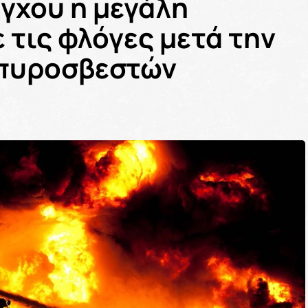
έγχου η μεγάλη
 τις φλόγες μετά την
 πυροσβεστών