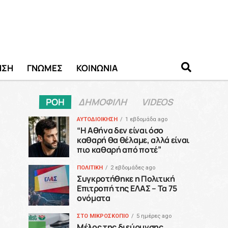
ΗΣΗ
ΓΝΩΜΕΣ
ΚΟΙΝΩΝΙΑ
ΡΟΗ
ΔΗΜΟΦΙΛΗ
VIDEOS
ΑΥΤΟΔΙΟΙΚΗΣΗ
1 εβδομάδα ago
“H Αθήνα δεν είναι όσο
καθαρή θα θέλαμε, αλλά είναι
πιο καθαρή από ποτέ”
ΠΟΛΙΤΙΚΗ
2 εβδομάδες ago
Συγκροτήθηκε η Πολιτική
Επιτροπή της ΕΛΑΣ – Τα 75
ονόματα
ΣΤΟ ΜΙΚΡΟΣΚΟΠΙΟ
5 ημέρες ago
Μέλος της διεύρυνσης