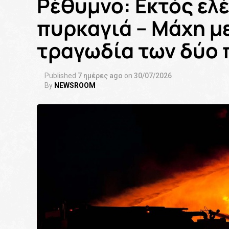
Ρέθυμνο: Εκτός ελ
πυρκαγιά – Μάχη με
τραγωδία των δύο
Published
7 ημέρες ago
on
30/07/2026
By
NEWSROOM