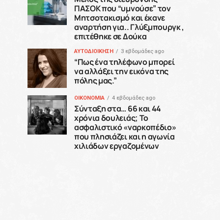
ΠΑΣΟΚ που “υμνούσε” τον
Μητσοτακισμό και έκανε
αναρτήση για.. Γλύξμπουργκ ,
επιτέθηκε σε Δούκα
ΑΥΤΟΔΙΟΙΚΗΣΗ
3 εβδομάδες ago
“Πως ένα τηλέφωνο μπορεί
να αλλάξει την εικόνα της
πόλης μας.”
ΟΙΚΟΝΟΜΙΑ
4 εβδομάδες ago
Σύνταξη στα… 66 και 44
χρόνια δουλειάς; Το
ασφαλιστικό «ναρκοπέδιο»
που πλησιάζει και η αγωνία
χιλιάδων εργαζομένων