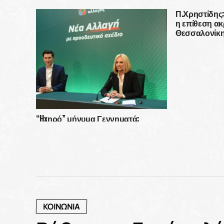
Π.Χρηστίδης
η επίθεση α
Θεσσαλονίκ
“Hxηρό” μήνυμα Γεννηματά:
“Γεννηματά: Δεν θα επιτρέψω σε
κανέναν να εμπλέξει το όνομά μου
στην προεκλογική αντιπαράθεση”
ΚΟΙΝΩΝΙΑ