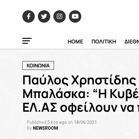
HOME
ΠΟΛΙΤΙΚΗ
ΔΙΕΘ
ΚΟΙΝΩΝΙΑ
Παύλος Χρηστίδης 
Μπαλάσκα: “Η Κυβέ
ΕΛ.ΑΣ οφείλουν να
Published
5 έτη ago
on
18/06/2021
By
NEWSROOM