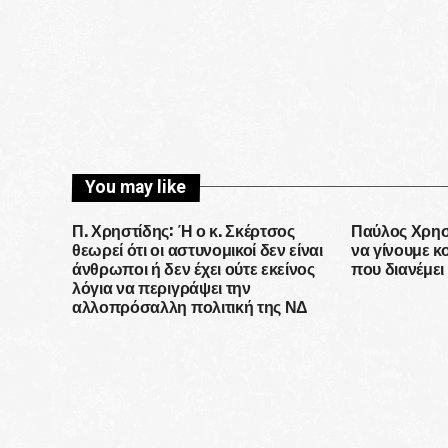
You may like
Π. Χρηστίδης: Ή ο κ. Σκέρτσος
Παύλος Χρησ
θεωρεί ότι οι αστυνομικοί δεν είναι
να γίνουμε κ
άνθρωποι ή δεν έχει ούτε εκείνος
που διανέμει
λόγια να περιγράψει την
αλλοπρόσαλλη πολιτική της ΝΔ