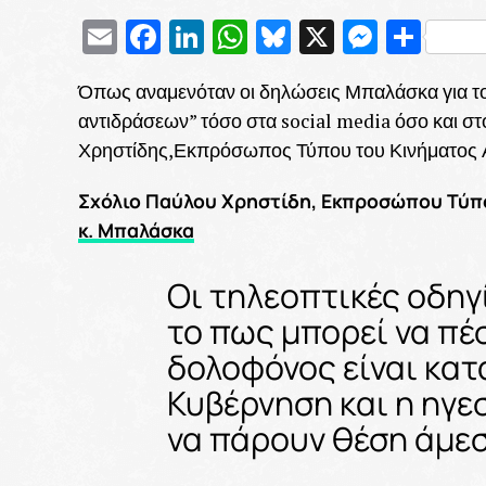
Email
Facebook
LinkedIn
WhatsApp
Bluesky
X
Messe
Μοι
Όπως αναμενόταν οι δηλώσεις Μπαλάσκα για το
αντιδράσεων” τόσο στα social media όσο και στ
Χρηστίδης,Εκπρόσωπος Τύπου του Κινήματος Α
Σχόλιο Παύλου Χρηστίδη, Εκπροσώπου Τύπο
κ. Μπαλάσκα
Οι τηλεοπτικές οδηγ
το πως μπορεί να πέσ
δολοφόνος είναι κατ
Κυβέρνηση και η ηγε
να πάρουν θέση άμε