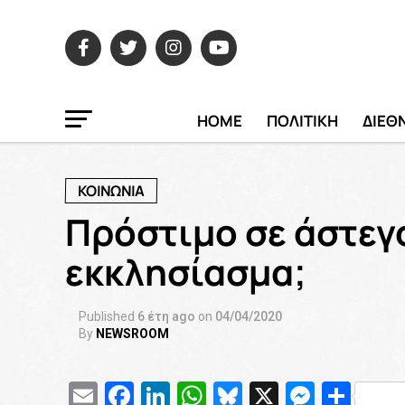
HOME
ΠΟΛΙΤΙΚΗ
ΔΙΕΘ
ΚΟΙΝΩΝΙΑ
Πρόστιμο σε άστεγο
εκκλησίασμα;
Published
6 έτη ago
on
04/04/2020
By
NEWSROOM
Email
Facebook
LinkedIn
WhatsApp
Bluesky
X
Messe
Μοι