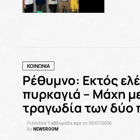
“Κινητοποιήσεις” της Νεολαίας του
Κινήματος Αλλαγής στην Κρήτη
(ΦΩΤΟ)
ΚΟΙΝΩΝΙΑ
Ρέθυμνο: Εκτός ελ
πυρκαγιά – Μάχη με
τραγωδία των δύο
Published
1 εβδομάδα ago
on
30/07/2026
By
NEWSROOM