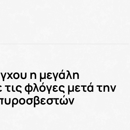
έγχου η μεγάλη
 τις φλόγες μετά την
 πυροσβεστών