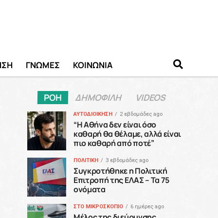
ΗΣΗ
ΓΝΩΜΕΣ
ΚΟΙΝΩΝΙΑ
ΡΟΗ
ΔΗΜΟΦΙΛΗ
VIDEOS
ΑΥΤΟΔΙΟΙΚΗΣΗ
2 εβδομάδες ago
“H Αθήνα δεν είναι όσο
καθαρή θα θέλαμε, αλλά είναι
πιο καθαρή από ποτέ”
ΠΟΛΙΤΙΚΗ
3 εβδομάδες ago
Συγκροτήθηκε η Πολιτική
Επιτροπή της ΕΛΑΣ – Τα 75
ονόματα
ΣΤΟ ΜΙΚΡΟΣΚΟΠΙΟ
6 ημέρες ago
Μέλος της διεύρυνσης