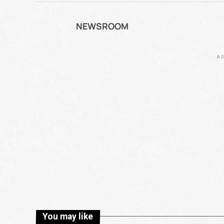
NEWSROOM
AD
You may like