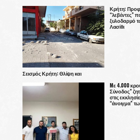
Κρήτη: Προφ
“λεβέντες” π
ξυλοδαρμό τ
Λασίθι
Σεισμός Κρήτη: Θλίψη και
απόγνωση στο Αρκαλοχώρι
(ΦΩΤΟΓΡΑΦΙΕΣ)
Mε 4.000 κρο
Σύνοδος” ζη
στις εκκλησίε
“άνοιγμα” τ