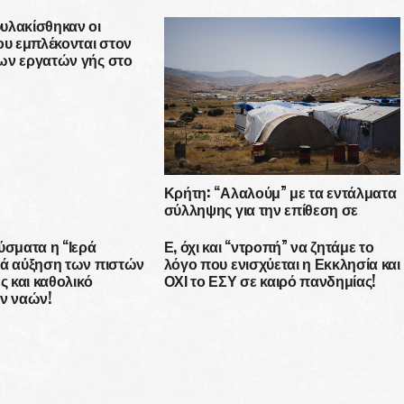
υλακίσθηκαν οι
ου εμπλέκονται στον
ων εργατών γής στο
Κρήτη: “Αλαλούμ” με τα εντάλματα
σύλληψης για την επίθεση σε
αλλοδαπούς εργάτες γής
ύσματα η “Ιερά
Ε, όχι και “ντροπή” να ζητάμε το
τά αύξηση των πιστών
λόγο που ενισχύεται η Εκκλησία και
ς και καθολικό
ΟΧΙ το ΕΣΥ σε καιρό πανδημίας!
ων ναών!