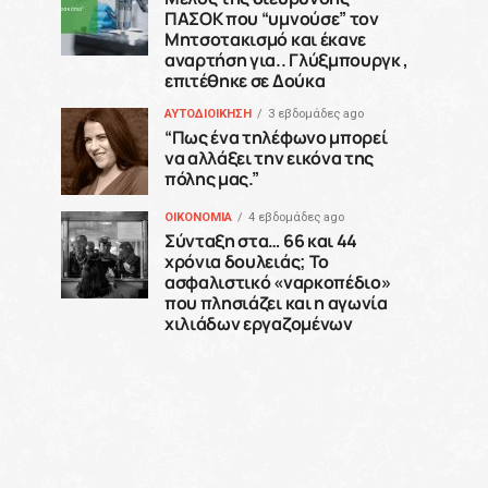
ΠΑΣΟΚ που “υμνούσε” τον
Μητσοτακισμό και έκανε
αναρτήση για.. Γλύξμπουργκ ,
επιτέθηκε σε Δούκα
ΑΥΤΟΔΙΟΙΚΗΣΗ
3 εβδομάδες ago
“Πως ένα τηλέφωνο μπορεί
να αλλάξει την εικόνα της
πόλης μας.”
ΟΙΚΟΝΟΜΙΑ
4 εβδομάδες ago
Σύνταξη στα… 66 και 44
χρόνια δουλειάς; Το
ασφαλιστικό «ναρκοπέδιο»
που πλησιάζει και η αγωνία
χιλιάδων εργαζομένων