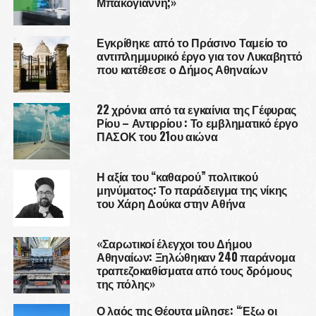
Μπακογιάννη;»
Εγκρίθηκε από το Πράσινο Ταμείο το
αντιπλημμυρικό έργο για τον Λυκαβηττό
που κατέθεσε ο Δήμος Αθηναίων
22 χρόνια από τα εγκαίνια της Γέφυρας
Ρίου – Αντιρρίου : Το εμβληματικό έργο
ΠΑΣΟΚ του 21ου αιώνα
Η αξία του “καθαρού” πολιτικού
μηνύματος: Το παράδειγμα της νίκης
του Χάρη Δούκα στην Αθήνα
«Σαρωτικοί έλεγχοι του Δήμου
Αθηναίων: Ξηλώθηκαν 240 παράνομα
τραπεζοκαθίσματα από τους δρόμους
της πόλης»
Ο λαός της Θέουτα μίλησε: “Έξω οι