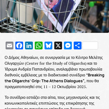
Email
Facebook
LinkedIn
WhatsApp
Bluesky
X
Messenge
Μοιρασ
Ο Δήμος Αθηναίων, σε συνεργασία με το Κέντρο Μελέτης
Ολιγαρχών (Center for the Study of Oligarchs) και το
Ίδρυμα Ανδρέα Παπανδρέου, αναλαμβάνει πρωτοβουλία
διεθνούς εμβέλειας με το διαδικτυακό συνέδριο
“Breaking
the Oligarchs’ Grip: The Athens Dialogues”
, που θα
πραγματοποιηθεί στις 11 – 12 Οκτωβρίου 2025.
Το συνέδριο εστιάζει στα αίτια, τους μηχανισμούς και τις
κοινωνικοπολιτικές επιπτώσεις της επικράτησης της
ολιγαρχίας σε παγκόσμιο επίπεδο και διερευνά