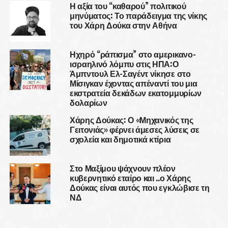
Η αξία του “καθαρού” πολιτικού
μηνύματος: Το παράδειγμα της νίκης
του Χάρη Δούκα στην Αθήνα
Ηχηρό “ράπισμα” στο αμερικανο-
ισραηλινό λόμπυ στις ΗΠΑ:Ο
Άμπντουλ Ελ-Σαγέντ νίκησε στο
Μίσιγκαν έχοντας απέναντί του μια
εκστρατεία δεκάδων εκατομμυρίων
δολαρίων
Χάρης Δούκας: Ο «Μηχανικός της
Γειτονιάς» φέρνει άμεσες λύσεις σε
σχολεία και δημοτικά κτίρια
Στο Μαξίμου ψάχνουν πλέον
κυβερνητικό εταίρο και ..ο Χάρης
Δούκας είναι αυτός που εγκλώβισε τη
ΝΔ