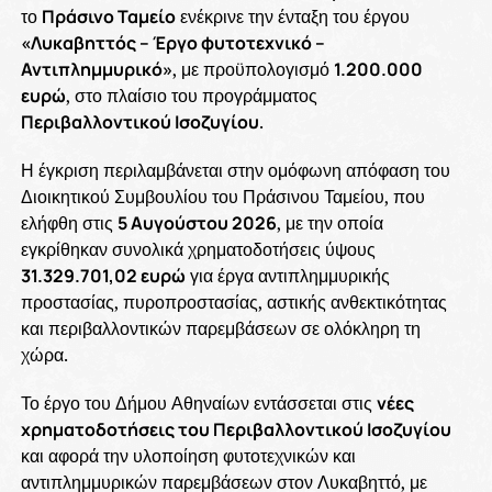
το
Πράσινο Ταμείο
ενέκρινε την ένταξη του έργου
«Λυκαβηττός – Έργο φυτοτεχνικό –
Αντιπλημμυρικό»
, με προϋπολογισμό
1.200.000
ευρώ
, στο πλαίσιο του προγράμματος
Περιβαλλοντικού Ισοζυγίου
.
Η έγκριση περιλαμβάνεται στην ομόφωνη απόφαση του
Διοικητικού Συμβουλίου του Πράσινου Ταμείου, που
ελήφθη στις
5 Αυγούστου 2026
, με την οποία
εγκρίθηκαν συνολικά χρηματοδοτήσεις ύψους
31.329.701,02 ευρώ
για έργα αντιπλημμυρικής
προστασίας, πυροπροστασίας, αστικής ανθεκτικότητας
και περιβαλλοντικών παρεμβάσεων σε ολόκληρη τη
χώρα.
Το έργο του Δήμου Αθηναίων εντάσσεται στις
νέες
χρηματοδοτήσεις του Περιβαλλοντικού Ισοζυγίου
και αφορά την υλοποίηση φυτοτεχνικών και
αντιπλημμυρικών παρεμβάσεων στον Λυκαβηττό, με