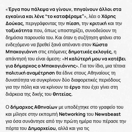
«
Έργα που πάλεψα να γίνουν, πηγαίνουν άλλοι στα
εγκαίνια και λένε “το καταφέραμε”
», λέει ο
Χάρης
Δούκας
, περιγράφοντας την
πίεση
, την
κριτική
και την
τοξικότητα
που, όπως υποστηρίζει, συνοδεύουν τη
δημόσια παρουσία του. Και όταν η συζήτηση φτάνει στο
ενδεχόμενο να βρεθεί ξανά απέναντι στον
Κώστα
Μπακογιάννη
στις επόμενες
δημοτικές εκλογές
, η
απάντησή του είναι άμεση: «
Η καλύτερή μου να κατέβει
για δήμαρχος ο Μπακογιάννης
». Για τον ίδιο, μια τέτοια
πολιτική αναμέτρηση
θα έδινε στους Αθηναίους τη
δυνατότητα να συγκρίνουν δύο διαφορετικές περιόδους
για την πόλη και να κρίνουν το
έργο
που έχει γίνει στη
διάρκεια της δικής του
θητείας
.
Ο
δήμαρχος Αθηναίων
με υποδέχτηκε στο γραφείο του
και μίλησε στην εκπομπή
Networking
του
Newsbeast
για όσα συνάντησε από την πρώτη ημέρα που πέρασε την
πόρτα του
Δημαρχείου
, αλλά και για τις