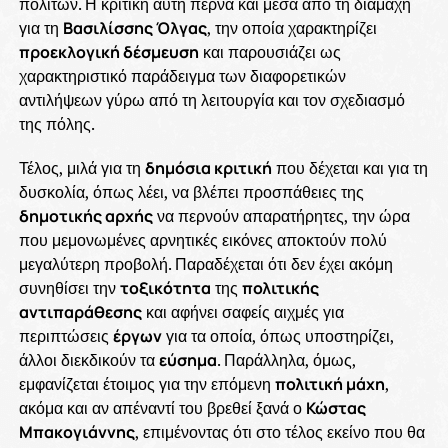
πολιτών. Η κριτική αυτή περνά και μέσα από τη διαμάχη
για τη
Βασιλίσσης Όλγας
, την οποία χαρακτηρίζει
προεκλογική δέσμευση
και παρουσιάζει ως
χαρακτηριστικό παράδειγμα των διαφορετικών
αντιλήψεων γύρω από τη λειτουργία και τον σχεδιασμό
της πόλης.
Τέλος, μιλά για τη
δημόσια κριτική
που δέχεται και για τη
δυσκολία, όπως λέει, να βλέπει προσπάθειες της
δημοτικής αρχής
να περνούν απαρατήρητες, την ώρα
που μεμονωμένες αρνητικές εικόνες αποκτούν πολύ
μεγαλύτερη προβολή. Παραδέχεται ότι δεν έχει ακόμη
συνηθίσει την
τοξικότητα
της
πολιτικής
αντιπαράθεσης
και αφήνει σαφείς αιχμές για
περιπτώσεις
έργων
για τα οποία, όπως υποστηρίζει,
άλλοι διεκδικούν τα
εύσημα
. Παράλληλα, όμως,
εμφανίζεται έτοιμος για την επόμενη
πολιτική μάχη
,
ακόμα και αν απέναντί του βρεθεί ξανά ο
Κώστας
Μπακογιάννης
, επιμένοντας ότι στο τέλος εκείνο που θα