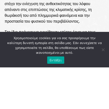
στόχο την ενίσχυση της ανθεκτικότητας του λόφου
απέναντι στις επιπτώσεις της κλιματικής κρίσης, τη
θωράκισή του από πλημμυρικά φαινόμενα και την
προστασία του φυσικού του περιβάλλοντος.
Στο ίδιο πρόγραμμα εγκρίθηκαν επίσης έργα για τους
Δήμους Μεγαρέων, Αγιάς, Διστόμου – Αράχωβας –
Χρησιμοποιούμε cookies για να σας προσφέρουμε την
Αντίκυρας και Καλλιθέας, ενώ συνολικά οι εντάξεις της
καλύτερη δυνατή εμπειρία στη σελίδα μας. Εάν συνεχίσετε να
χρησιμοποιείτε τη σελίδα, θα υποθέσουμε πως είστε
συγκεκριμένης κατηγορίας ανέρχονται σε
2.407.856,12
ικανοποιημένοι με αυτό.
ευρώ
. Παράλληλα, το Πράσινο Ταμείο ενέκρινε ακόμη
25
Εντάξει
εκατ. ευρώ
για αντιπλημμυρικά έργα σε δασικές εκτάσεις
της Περιφέρειας Αττικής που επλήγησαν από πυρκαγιές,
καθώς και πρόσθετες χρηματοδοτήσεις για έργα
πυροπροστασίας και σχέδια αστικής ανθεκτικότητας σε
δεκάδες δήμους της χώρας.
ADVERTISEMENT