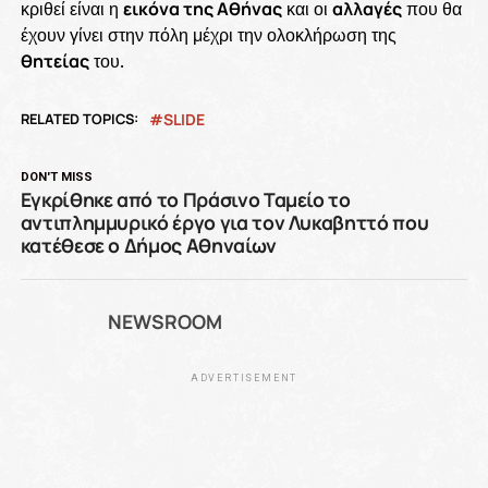
κριθεί είναι η
εικόνα της Αθήνας
και οι
αλλαγές
που θα
έχουν γίνει στην πόλη μέχρι την ολοκλήρωση της
θητείας
του.
RELATED TOPICS:
SLIDE
DON'T MISS
Εγκρίθηκε από το Πράσινο Ταμείο το
αντιπλημμυρικό έργο για τον Λυκαβηττό που
κατέθεσε ο Δήμος Αθηναίων
NEWSROOM
ADVERTISEMENT