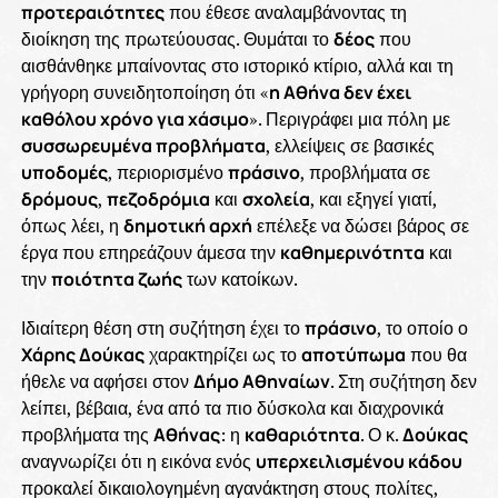
προτεραιότητες
που έθεσε αναλαμβάνοντας τη
διοίκηση της πρωτεύουσας. Θυμάται το
δέος
που
αισθάνθηκε μπαίνοντας στο ιστορικό κτίριο, αλλά και τη
γρήγορη συνειδητοποίηση ότι «
η Αθήνα δεν έχει
καθόλου χρόνο για χάσιμο
». Περιγράφει μια πόλη με
συσσωρευμένα προβλήματα
, ελλείψεις σε βασικές
υποδομές
, περιορισμένο
πράσινο
, προβλήματα σε
δρόμους
,
πεζοδρόμια
και
σχολεία
, και εξηγεί γιατί,
όπως λέει, η
δημοτική αρχή
επέλεξε να δώσει βάρος σε
έργα που επηρεάζουν άμεσα την
καθημερινότητα
και
την
ποιότητα ζωής
των κατοίκων.
Ιδιαίτερη θέση στη συζήτηση έχει το
πράσινο
, το οποίο ο
Χάρης Δούκας
χαρακτηρίζει ως το
αποτύπωμα
που θα
ήθελε να αφήσει στον
Δήμο Αθηναίων
. Στη συζήτηση δεν
λείπει, βέβαια, ένα από τα πιο δύσκολα και διαχρονικά
προβλήματα της
Αθήνας
: η
καθαριότητα
. Ο κ.
Δούκας
αναγνωρίζει ότι η εικόνα ενός
υπερχειλισμένου κάδου
προκαλεί δικαιολογημένη αγανάκτηση στους πολίτες,