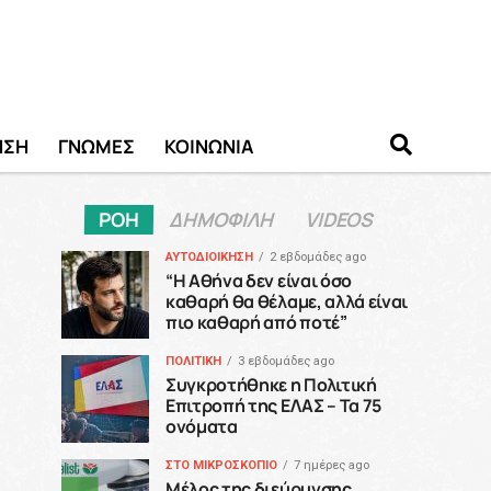
ΗΣΗ
ΓΝΩΜΕΣ
ΚΟΙΝΩΝΙΑ
ΡΟΗ
ΔΗΜΟΦΙΛΗ
VIDEOS
ΑΥΤΟΔΙΟΙΚΗΣΗ
2 εβδομάδες ago
“H Αθήνα δεν είναι όσο
καθαρή θα θέλαμε, αλλά είναι
πιο καθαρή από ποτέ”
ΠΟΛΙΤΙΚΗ
3 εβδομάδες ago
Συγκροτήθηκε η Πολιτική
Επιτροπή της ΕΛΑΣ – Τα 75
ονόματα
ΣΤΟ ΜΙΚΡΟΣΚΟΠΙΟ
7 ημέρες ago
Μέλος της διεύρυνσης