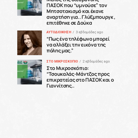
ΠΑΣΟΚ που “υμνούσε” τον
Μητσοτακισμό και έκανε
αναρτήση για.. Γλύξμπουργκ ,
επιτέθηκε σε Δούκα
ΑΥΤΟΔΙΟΙΚΗΣΗ
3 εβδομάδες ago
“Πως ένα τηλέφωνο μπορεί
να αλλάξει την εικόνα της
πόλης μας.”
ΣΤΟ ΜΙΚΡΟΣΚΟΠΙΟ
2 εβδομάδες ago
Στο Μικροσκόπιο:
“Τσουκαλάς-Μάντζος προς
επικρατείας στο ΠΑΣΟΚ και ο
Γιαννίτσης..