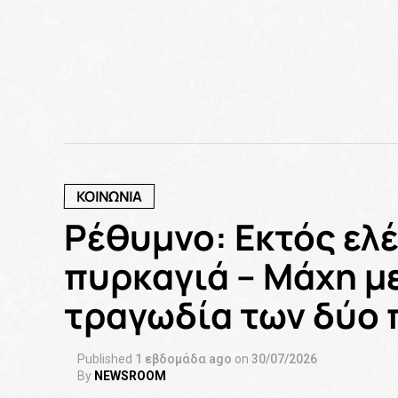
ΚΟΙΝΩΝΙΑ
Ρέθυμνο: Εκτός ελ
πυρκαγιά – Μάχη με
τραγωδία των δύο
Published
1 εβδομάδα ago
on
30/07/2026
By
NEWSROOM