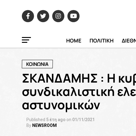
HOME
ΠΟΛΙΤΙΚΗ
ΔΙΕΘ
ΚΟΙΝΩΝΙΑ
ΣΚΑΝΔΑΜΗΣ : Η κυβ
συνδικαλιστική ελ
αστυνομικών
Published
5 έτη ago
on
01/11/2021
By
NEWSROOM