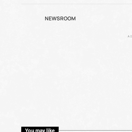
NEWSROOM
AD
You may like