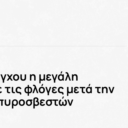
έγχου η μεγάλη
 τις φλόγες μετά την
 πυροσβεστών