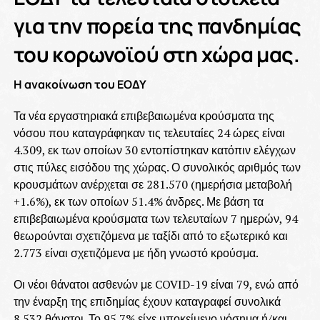
για την πορεία της πανδημίας
του κορωνοϊού στη χώρα μας.
Η ανακοίνωση του ΕΟΔΥ
Τα νέα εργαστηριακά επιβεβαιωμένα κρούσματα της
νόσου που καταγράφηκαν τις τελευταίες 24 ώρες είναι
4.309, εκ των οποίων 30 εντοπίστηκαν κατόπιν ελέγχων
στις πύλες εισόδου της χώρας. Ο συνολικός αριθμός των
κρουσμάτων ανέρχεται σε 281.570 (ημερήσια μεταβολή
+1.6%), εκ των οποίων 51.4% άνδρες. Με βάση τα
επιβεβαιωμένα κρούσματα των τελευταίων 7 ημερών, 94
θεωρούνται σχετιζόμενα με ταξίδι από το εξωτερικό και
2.773 είναι σχετιζόμενα με ήδη γνωστό κρούσμα.
Οι νέοι θάνατοι ασθενών με COVID-19 είναι 79, ενώ από
την έναρξη της επιδημίας έχουν καταγραφεί συνολικά
8.532 θάνατοι. Το 95.7% είχε υποκείμενο νόσημα ή/και