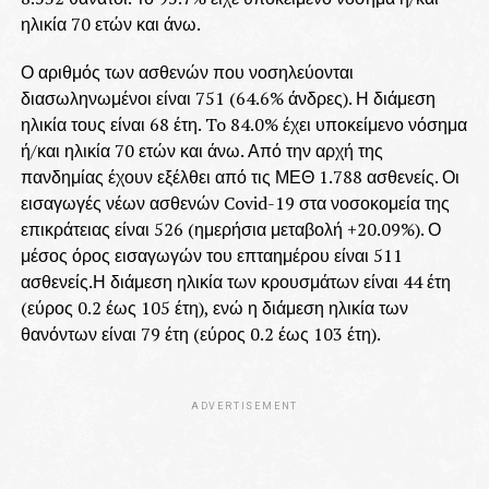
ηλικία 70 ετών και άνω.
Ο αριθμός των ασθενών που νοσηλεύονται
διασωληνωμένοι είναι 751 (64.6% άνδρες). Η διάμεση
ηλικία τους είναι 68 έτη. To 84.0% έχει υποκείμενο νόσημα
ή/και ηλικία 70 ετών και άνω. Από την αρχή της
πανδημίας έχουν εξέλθει από τις ΜΕΘ 1.788 ασθενείς. Οι
εισαγωγές νέων ασθενών Covid-19 στα νοσοκομεία της
επικράτειας είναι 526 (ημερήσια μεταβολή +20.09%). Ο
μέσος όρος εισαγωγών του επταημέρου είναι 511
ασθενείς.Η διάμεση ηλικία των κρουσμάτων είναι 44 έτη
(εύρος 0.2 έως 105 έτη), ενώ η διάμεση ηλικία των
θανόντων είναι 79 έτη (εύρος 0.2 έως 103 έτη).
ADVERTISEMENT