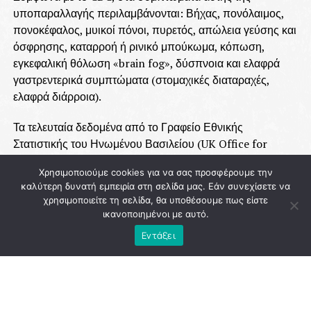
υποπαραλλαγής περιλαμβάνονται: Βήχας, πονόλαιμος,
πονοκέφαλος, μυικοί πόνοι, πυρετός, απώλεια γεύσης και
όσφρησης, καταρροή ή ρινικό μπούκωμα, κόπωση,
εγκεφαλική θόλωση «brain fog», δύσπνοια και ελαφρά
γαστρεντερικά συμπτώματα (στομαχικές διαταραχές,
ελαφρά διάρροια).
Τα τελευταία δεδομένα από το Γραφείο Εθνικής
Στατιστικής του Ηνωμένου Βασιλείου (UK Office for
National Statistics), από τον Δεκέμβριο του 2023,
Χρησιμοποιούμε cookies για να σας προσφέρουμε την
υποδηλώνουν ότι τα πιο συχνά αναφερόμενα
καλύτερη δυνατή εμπειρία στη σελίδα μας. Εάν συνεχίσετε να
συμπτώματα μεταξύ των ερωτηθέντων με covid-19
χρησιμοποιείτε τη σελίδα, θα υποθέσουμε πως είστε
περιλαμβάνουν: Καταρροή (31,1%), βήχας (22,9%),
ικανοποιημένοι με αυτό.
πονοκέφαλος (20,1%), αδυναμία ή κόπωση (19,6%),
Εντάξει
μυϊκός πόνος (15,8%), πονόλαιμος (13,2%), προβλήματα
ύπνου (10,8%), ανησυχία ή άγχος (10,5%).
ADVERTISEMENT