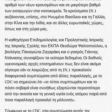
αριθμό των νέων κρουσμάτων και σε μικρότερο βαθμό
των εισαγωγών στα νοσοκομεία. Τα κρούσματα JN.1
αυξάνονται, επίσης, στο Ηνωμένο Βασίλειο και τη Γαλλία,
στην Κίνα και την Ινδία, και σε άλλες ευρωπαϊκές χώρες,
όπως και στη χώρα μας.
Η καθηγήτρια Επιδημιολογίας και Προληπτικής Ιατρικής
της Ιατρικής Σχολής του ΕΚΠΑ Θεοδώρα Ψαλτοπούλου, η
βιολόγος Παναγιώτα Ζαχαράκη και ο γιατρός Γιάννης
Ντάνασης συνοψίζουν τα νεότερα δεδομένα. Οι διεθνείς
υγειονομικές αρχές επισημαίνουν πως δεν είναι ακόμα
σίγουρο εάν οι λοιμώξεις από τη JN.1 προκαλούν
διαφορετικά συμπτώματα από άλλες παραλλαγές, με το
CDC να σημειώνει ότι «οι τύποι συμπτωμάτων και το
πόσο σοβαρά είναι συνήθως εξαρτώνται περισσότερο
από την ανοσία και τη γενική υγεία ενός ατόμου παρά από
ποια παραλλαγή προκαλεί τη μόλυνση».
Σύμφωνα με το CDC, στα συμπτώματα αυτής της