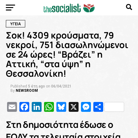
ΥΓΕΙΑ
Σοκ! 4309 κρούσματα, 79
νεκροί, 751 διασωληνώμενοι
σε 24 ώρες! “Βράζει” η
Αττική, “στα ύψη” η
Θεσσαλονίκη!
Published
5 έτη ago
on
06/04/2021
By
NEWSROOM
Email
Facebook
LinkedIn
WhatsApp
Bluesky
X
Messenge
Μοιρασ
Στη δημοσιότητα έδωσε ο
ΕΟΔΥ τα τελευταία στοιχεία