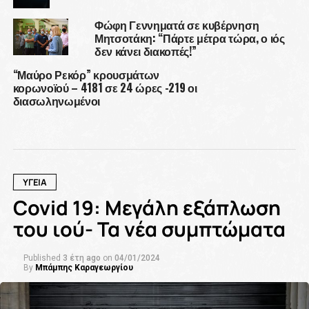
Φώφη Γεννηματά σε κυβέρνηση
Μητσοτάκη: “Πάρτε μέτρα τώρα, ο ιός
δεν κάνει διακοπές!”
“Μαύρο Ρεκόρ” κρουσμάτων
κορωνοϊού – 4181 σε 24 ώρες -219 οι
διασωληνωμένοι
ΥΓΕΙΑ
Covid 19: Μεγάλη εξάπλωση
του ιού- Τα νέα συμπτώματα
Published
3 έτη ago
on
04/01/2024
By
Μπάμπης Καραγεωργίου