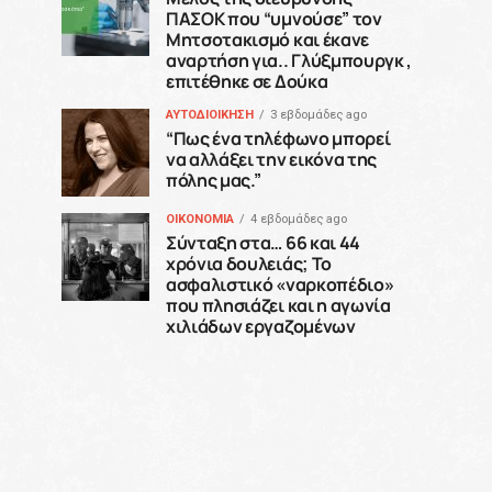
ΠΑΣΟΚ που “υμνούσε” τον
Μητσοτακισμό και έκανε
αναρτήση για.. Γλύξμπουργκ ,
επιτέθηκε σε Δούκα
ΑΥΤΟΔΙΟΙΚΗΣΗ
3 εβδομάδες ago
“Πως ένα τηλέφωνο μπορεί
να αλλάξει την εικόνα της
πόλης μας.”
ΟΙΚΟΝΟΜΙΑ
4 εβδομάδες ago
Σύνταξη στα… 66 και 44
χρόνια δουλειάς; Το
ασφαλιστικό «ναρκοπέδιο»
που πλησιάζει και η αγωνία
χιλιάδων εργαζομένων