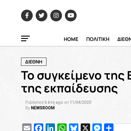
HOME
ΠΟΛΙΤΙΚΗ
ΔΙΕΘ
ΔΙΕΘΝΗ
Το συγκείμενο της
της εκπαίδευσης
Published
6 έτη ago
on
11/04/2020
By
NEWSROOM
Email
Facebook
LinkedIn
WhatsApp
Bluesky
X
Messe
Μοι