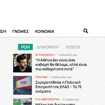
ΗΣΗ
ΓΝΩΜΕΣ
ΚΟΙΝΩΝΙΑ
ΡΟΗ
ΔΗΜΟΦΙΛΗ
VIDEOS
ΑΥΤΟΔΙΟΙΚΗΣΗ
1 εβδομάδα ago
“H Αθήνα δεν είναι όσο
καθαρή θα θέλαμε, αλλά είναι
πιο καθαρή από ποτέ”
ΠΟΛΙΤΙΚΗ
3 εβδομάδες ago
Συγκροτήθηκε η Πολιτική
Επιτροπή της ΕΛΑΣ – Τα 75
ονόματα
ΣΤΟ ΜΙΚΡΟΣΚΟΠΙΟ
6 ημέρες ago
Μέλος της διεύρυνσης