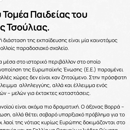
 Τομέα Παιδείας του
ς Τσούλιας.
ή διάσταση της εκπαίδευσης είναι μία καινοτόμος
ολλοίς παραδοσιακό σχολείο.
μέσα στο ιστορικό περιβάλλον στο οποίο
ενοποίηση της Ευρωπαϊκής Ένωσης (Ε.Ε.) παραμένει
πολλές χώρες δεν είναι καν ζητούμενο. Στην πρόσφατη
λειμμα αλληλεγγύης, αλλά και έλλειμμα ενός
ών – μελών για έκτακτες καταστάσεις.
νοϊού είναι ακόμα πιο δραματική. Ο άξονας Βορρά –
όλωση, αλλά θέτει σοβαρό υπαρξιακό πρόβλημα για το
 οι λαοί της νότιας κυρίως Ευρώπης δοκιμάζονται στο
Ισπανία και τη Γαλλία να θρηνούν χιλιάδες θύματα -,