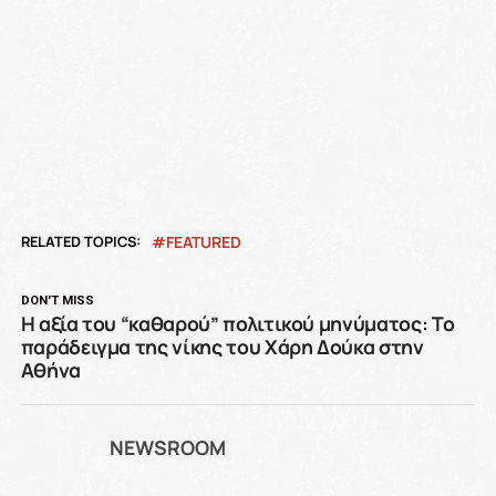
RELATED TOPICS:
FEATURED
DON'T MISS
Η αξία του “καθαρού” πολιτικού μηνύματος: Το
παράδειγμα της νίκης του Χάρη Δούκα στην
Αθήνα
NEWSROOM