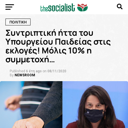
ΠΟΛΙΤΙΚΗ
Συντριπτική ήττα του
Υπουργείου Παιδείας στις
εκλογές! Μόλις 10% η
συμμετοχή…
Published
6 έτη ago
on
08/11/2020
By
NEWSROOM