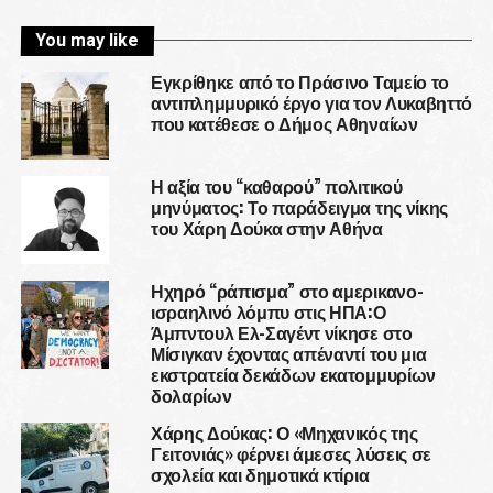
You may like
Εγκρίθηκε από το Πράσινο Ταμείο το
αντιπλημμυρικό έργο για τον Λυκαβηττό
που κατέθεσε ο Δήμος Αθηναίων
Η αξία του “καθαρού” πολιτικού
μηνύματος: Το παράδειγμα της νίκης
του Χάρη Δούκα στην Αθήνα
Ηχηρό “ράπισμα” στο αμερικανο-
ισραηλινό λόμπυ στις ΗΠΑ:Ο
Άμπντουλ Ελ-Σαγέντ νίκησε στο
Μίσιγκαν έχοντας απέναντί του μια
εκστρατεία δεκάδων εκατομμυρίων
δολαρίων
Χάρης Δούκας: Ο «Μηχανικός της
Γειτονιάς» φέρνει άμεσες λύσεις σε
σχολεία και δημοτικά κτίρια