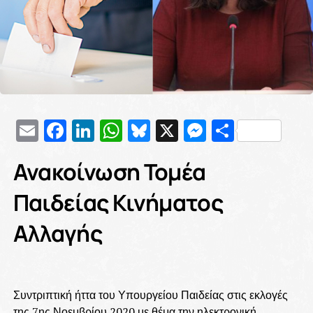
Email
Facebook
LinkedIn
WhatsApp
Bluesky
X
Messenge
Μοιρασ
Ανακοίνωση Τομέα
Παιδείας Κινήματος
Αλλαγής
Συντριπτική ήττα του Υπουργείου Παιδείας στις εκλογές
της 7ης Νοεμβρίου 2020 με θέμα την ηλεκτρονική