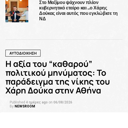
Στο Μαξίμου ψάχνουν πλέον
κυβερνητικό εταίρο και ..ο Χάρης
Δούκας είναι αυτός που εγκλώβισε τη
ΝΔ
ΑΥΤΟΔΙΟΙΚΗΣΗ
Η αξία του “καθαρού”
πολιτικού μηνύματος: Το
παράδειγμα της νίκης του
Χάρη Δούκα στην Αθήνα
Published
4 ημέρες ago
on
06/08/2026
By
NEWSROOM