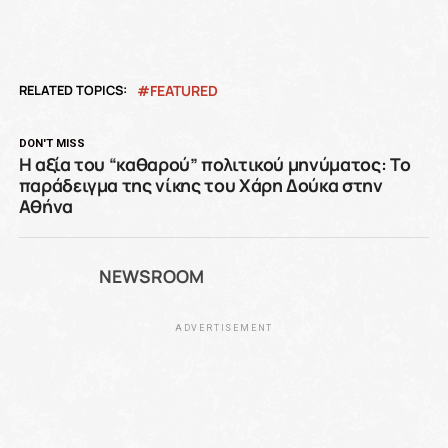
RELATED TOPICS:
FEATURED
DON'T MISS
Η αξία του “καθαρού” πολιτικού μηνύματος: Το
παράδειγμα της νίκης του Χάρη Δούκα στην
Αθήνα
NEWSROOM
ADVERTISEMENT