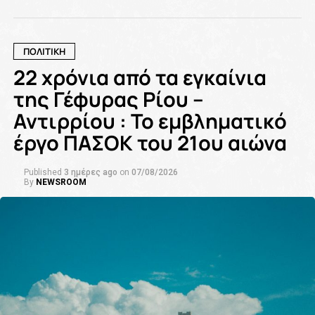
ΠΟΛΙΤΙΚΗ
22 χρόνια από τα εγκαίνια
της Γέφυρας Ρίου –
Αντιρρίου : Το εμβληματικό
έργο ΠΑΣΟΚ του 21ου αιώνα
Published
3 ημέρες ago
on
07/08/2026
By
NEWSROOM