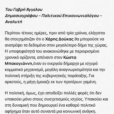
Του Γαβρή Άγγελου
Δημοσιογράφου – Πολιτικού Επικοινωνιολόγου –
Αναλυτή
Περίπου τέτοιες ημέρες, πριν από τρία χρόνια, ελάχιστοι
θα στοιχημάτιζαν ότι ο
Χάρης Δούκας
θα μπορούσε να
ανατρέψει τα δεδομένα στον μεγαλύτερο δήμο της χώρας.
Η υποψηφιότητά του ανακοινώθηκε με περιορισμένο
χρονικό ορίζοντα, απέναντι στον
Κώστα
Μπακογιάννη,
έναν εν ενεργεία δήμαρχο με ισχυρό
κομματικό μηχανισμό, μεγάλη αναγνωρισιμότητα και την
πολιτική στήριξη της κυβερνητικής παράταξης. Για
αρκετούς, η μάχη έμοιαζε εκ των προτέρων χαμένη.
Η πολιτική, όμως, έχει αποδείξει πολλές φορές ότι δεν
υπακούει μόνο στους συσχετισμούς ισχύος. Υπακούει και
στη δυναμική που δημιουργεί ένα καθαρό πολιτικό
αφήγημα όταν αυτό συναντά μια κοινωνική ανάγκη.