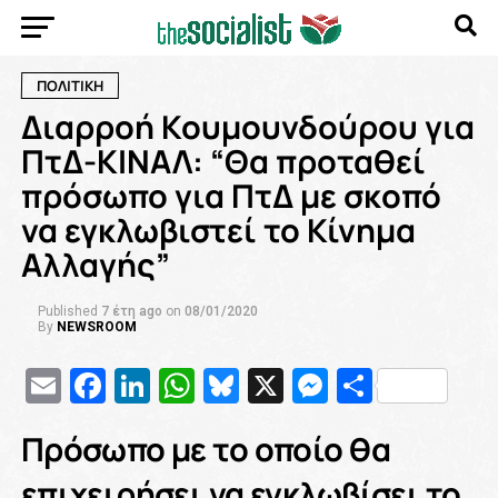
ΠΟΛΙΤΙΚΗ
Διαρροή Κουμουνδούρου για
ΠτΔ-ΚΙΝΑΛ: “Θα προταθεί
πρόσωπο για ΠτΔ με σκοπό
να εγκλωβιστεί το Κίνημα
Αλλαγής”
Published
7 έτη ago
on
08/01/2020
By
NEWSROOM
Email
Facebook
LinkedIn
WhatsApp
Bluesky
X
Messenge
Μοιρασ
Πρόσωπο με το οποίο θα
επιχειρήσει να εγκλωβίσει το