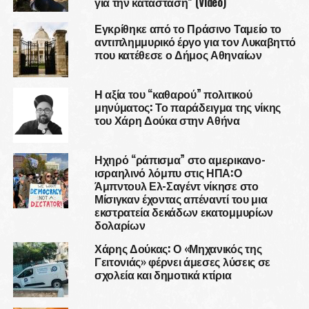
για την κατάσταση” (Video)
Εγκρίθηκε από το Πράσινο Ταμείο το
αντιπλημμυρικό έργο για τον Λυκαβηττό
που κατέθεσε ο Δήμος Αθηναίων
Η αξία του “καθαρού” πολιτικού
μηνύματος: Το παράδειγμα της νίκης
του Χάρη Δούκα στην Αθήνα
Ηχηρό “ράπισμα” στο αμερικανο-
ισραηλινό λόμπυ στις ΗΠΑ:Ο
Άμπντουλ Ελ-Σαγέντ νίκησε στο
Μίσιγκαν έχοντας απέναντί του μια
εκστρατεία δεκάδων εκατομμυρίων
δολαρίων
Χάρης Δούκας: Ο «Μηχανικός της
Γειτονιάς» φέρνει άμεσες λύσεις σε
σχολεία και δημοτικά κτίρια