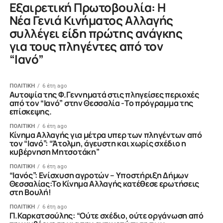
Εξαιρετική Πρωτοβουλία: Η
Νέα Γενιά Κινήματος Αλλαγής
συλλέγει είδη πρώτης ανάγκης
για τους πληγέντες από τον
“Ιανό”
ΠΟΛΙΤΙΚΗ
6 έτη ago
Aυτοψία της Φ.Γεννηματά στις πληγείσες περιοχές
από τον “Ιανό” στην Θεσσαλία -Το πρόγραμμα της
επίσκεψης.
ΠΟΛΙΤΙΚΗ
6 έτη ago
Kίνημα Αλλαγής για μέτρα υπερ των πληγέντων από
τον “Ιανό”: “Άτολμη, άγευστη και χωρίς σχέδιο η
κυβέρνηση Μητσοτάκη”
ΠΟΛΙΤΙΚΗ
6 έτη ago
“Ιανός”: Ενίσχυση αγροτών – Υποστήριξη Δήμων
Θεσσαλίας:Το Κίνημα Αλλαγής κατέθεσε ερωτήσεις
στη Βουλή!
ΠΟΛΙΤΙΚΗ
6 έτη ago
Π.Καρκατσούλης: “Ούτε σχέδιο, ούτε οργάνωση από