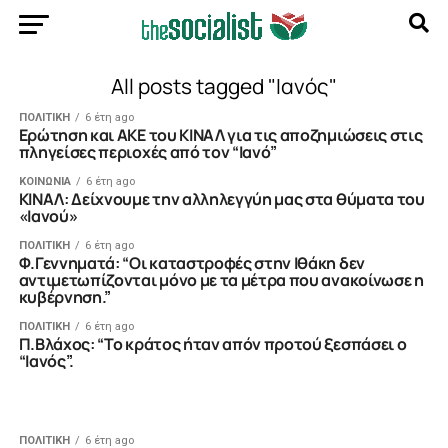
All posts tagged "Ιανός"
ΠΟΛΙΤΙΚΗ
6 έτη ago
Ερώτηση και ΑΚΕ του ΚΙΝΑΛ για τις αποζημιώσεις στις
πληγείσες περιοχές από τον “Ιανό”
ΚΟΙΝΩΝΙΑ
6 έτη ago
ΚΙΝΑΛ: Δείχνουμε την αλληλεγγύη μας στα θύματα του
«Ιανού»
ΠΟΛΙΤΙΚΗ
6 έτη ago
Φ.Γεννηματά: “Οι καταστροφές στην Ιθάκη δεν
αντιμετωπίζονται μόνο με τα μέτρα που ανακοίνωσε η
κυβέρνηση.”
ΠΟΛΙΤΙΚΗ
6 έτη ago
Π.Βλάχος: “Το κράτος ήταν απόν προτού ξεσπάσει ο
“Ιανός”.
ΠΟΛΙΤΙΚΗ
6 έτη ago