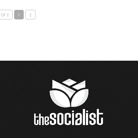
 OF 2
1
2