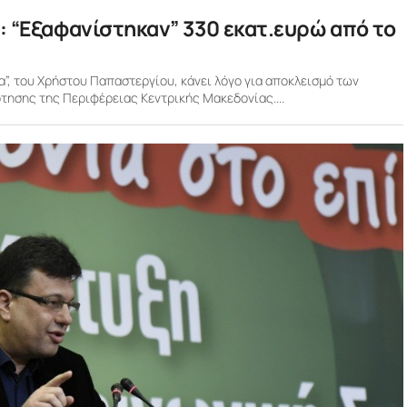
: “Εξαφανίστηκαν” 330 εκατ.ευρώ από το
”, του Χρήστου Παπαστεργίου, κάνει λόγο για αποκλεισμό των
ησης της Περιφέρειας Κεντρικής Μακεδονίας....