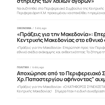
στήριξης των λαϊκών αγορών»
Να συζητηθεί στο Περιφερειακό Συμβούλιο της Κεντρικής 
Περιφερειάρχη Κ.Μ. προκειμένου να επανέλθει η ηρεμία και 
ΟΙΚΟΝΟΜΙΑ
5 έτη ago
«Πράξεις για την Μακεδονία»: Επε
Κεντρικής Μακεδονίας στο εθνικό
«Πράξεις για την Μακεδονία»: Επερώτηση προς τον Περιφε
εθνικό σχέδιο ανάκαμψης και ανθεκτικότητας Το ζήτημα τη
ΠΟΛΙΤΙΚΗ
6 έτη ago
Αποχώρησε από το Περιφερειακό Σ
Χρ.Παπαστεργίου αφήνοντας” αιχμ
«Πράξεις για την Μακεδονία»: «Ο ΚΑΤΗΦΟΡΟΣ ΣΥΝΕΧΙΖΕΤ
Κεντρικής Μακεδονίας! Σήμερα ήταν η ειδική συνεδρίαση 