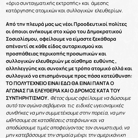
«όριο συνταγματικής εκτροπής» και άμεσης
κατάργησης ατομικών και συλλογικών ελευθερίων.
Από την πλευρά μας ως νέοι Προοδευτικοί πολίτες
οι όποιοι ανήκουμε στο χώρο του Δημοκρατικού
Σοσιαλίσμου, οφείλουμε να είμαστε ξεκάθαρα
απέναντί σε κάθε είδος αυταρχισμού και
προσπάθειας περικοπής προσωπικών και
συλλογικών ελευθεριών με αίσθημα ευθύνης ,
αλληλεγγύης και συνοχής με τρόπο ατομικό αλλά και
συλλογικό να επισημάνουμε προς πάσα κατεύθυνση:
ΤΟ ΠΟΛΥΤΕΧΝΕΙΟ ΕΙΝΑΙ ΕΔΩ ΘΑ ΕΙΝΑΙ ΠΑΝΤΑ Ο
ΑΓΩΝΑΣ ΓΙΑ ΕΛΕΥΘΕΡΙΑ ΚΑΙ Ο ΔΡΟΜΟΣ ΚΑΤΑ ΤΟΥ
ΣΥΝΤΗΡΗΤΙΣΜΟΥ.
Φέτος όμως οφείλουμε να δώσουμε
αυτό τον αγώνα σεβόμενοι τις ειδικές υγειονομικές
συνθήκες να μην συμμετέχουμε στην πορεία, να μην
ωθήσουμε σε καταθέσεις στεφάνων και να
αποδώσουμε τιμές αποφεύγοντας τον συνωστισμό, να
μην κατεβάσουμε την σημαία μέχρι την αμερικάνικη