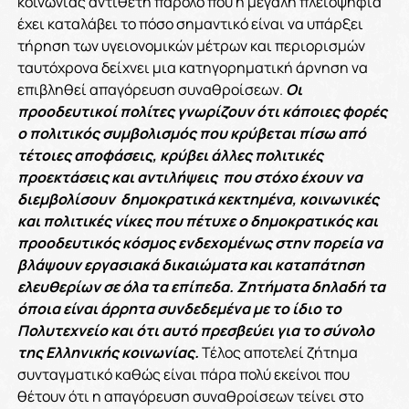
κοινωνίας αντίθετη παρόλο που η μεγάλη πλειοψηφία
έχει καταλάβει το πόσο σημαντικό είναι να υπάρξει
τήρηση των υγειονομικών μέτρων και περιορισμών
ταυτόχρονα δείχνει μια κατηγορηματική άρνηση να
επιβληθεί απαγόρευση συναθροίσεων.
Οι
προοδευτικοί πολίτες γνωρίζουν ότι κάποιες φορές
ο πολιτικός συμβολισμός που κρύβεται πίσω από
τέτοιες αποφάσεις, κρύβει άλλες πολιτικές
προεκτάσεις και αντιλήψεις που στόχο έχουν να
διεμβολίσουν δημοκρατικά κεκτημένα, κοινωνικές
και πολιτικές νίκες που πέτυχε ο δημοκρατικός και
προοδευτικός κόσμος ενδεχομένως στην πορεία να
βλάψουν εργασιακά δικαιώματα και καταπάτηση
ελευθερίων σε όλα τα επίπεδα. Ζητήματα δηλαδή τα
όποια είναι άρρητα συνδεδεμένα με το ίδιο το
Πολυτεχνείο και ότι αυτό πρεσβεύει για το σύνολο
της Ελληνικής κοινωνίας.
Τέλος αποτελεί ζήτημα
συνταγματικό καθώς είναι πάρα πολύ εκείνοι που
θέτουν ότι η απαγόρευση συναθροίσεων τείνει στο