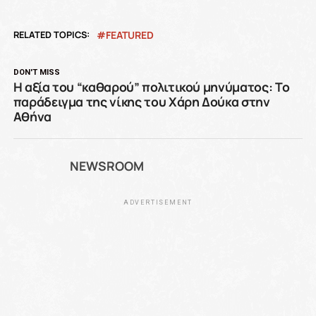
RELATED TOPICS:
FEATURED
DON'T MISS
Η αξία του “καθαρού” πολιτικού μηνύματος: Το
παράδειγμα της νίκης του Χάρη Δούκα στην
Αθήνα
NEWSROOM
ADVERTISEMENT