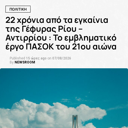
ΠΟΛΙΤΙΚΗ
22 χρόνια από τα εγκαίνια
της Γέφυρας Ρίου –
Αντιρρίου : Το εμβληματικό
έργο ΠΑΣΟΚ του 21ου αιώνα
Published
15 ώρες ago
on
07/08/2026
By
NEWSROOM