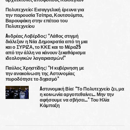
Πολυτεχνείο: Εισαγγελική έρευνα για
την παρουσία Τσίπρα, Κουτσούμπα,
Βαρουφάκη στην επέτειο του
Πολυτεχνείου
Aνδρέας Λοβέρδος: “Λάθος στιγμή
διάλεξαν η Νέα Δημοκρατία από τη μια
και ο ΣΥΡΙΖΑ, το ΚΚΕ και το Μέρα25
από την άλλη να κάνουν ξεκαθάρισμα
ιδεολογικών λογαριασμών!”
Παύλος Χρηστίδης: “Η κυβέρνηση με
την ανακοίνωση της Αστυνομίας
πυροδότησε το διχασμό”
Aστυνομική Βία: “Το Πολυτεχνείο ζει, μα
η κοινωνία αργοπεθαίνει… Μην την
αφήσουμε να σβήσει…” Του Ηλία
Κάμπαξη