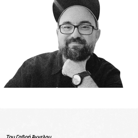
Του Γαβρή Άγγελου