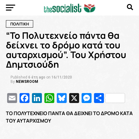
ΠΟΛΙΤΙΚΗ
“Το Πολυτεχνείο πάντα θα
δείχνει το δρόμο κατά του
αυταρχισμού”. Του Χρήστου
Δημτσιούδη
Published
6 έτη ago
on
16/11/2020
By
NEWSROOM
Email
Facebook
LinkedIn
WhatsApp
Bluesky
X
Messenge
Μοιρασ
ΤΟ ΠΟΛΥΤΕΧΝΕΙΟ ΠΑΝΤΑ ΘΑ ΔΕΙΧΝΕΙ ΤΟ ΔΡΟΜΟ ΚΑΤΑ
ΤΟΥ ΑΥΤΑΡΧΙΣΜΟΥ