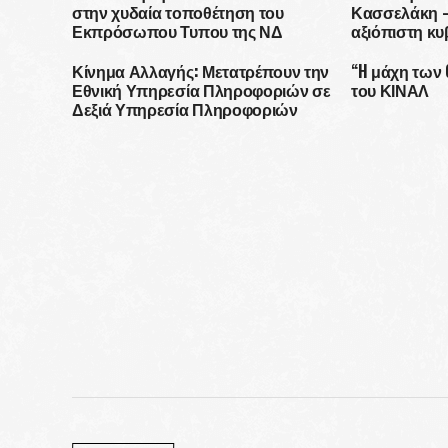
στην χυδαία τοποθέτηση του
Κασσελάκη 
Εκπρόσωπου Τυπου της ΝΔ
αξιόπιστη κυ
μεταξύ τοπικ
δηλώσεων Κ
Κίνημα Αλλαγής: Μετατρέπουν την
“H μάχη των 
Εθνική Υπηρεσία Πληροφοριών σε
του ΚΙΝΑΛ
Δεξιά Υπηρεσία Πληροφοριών