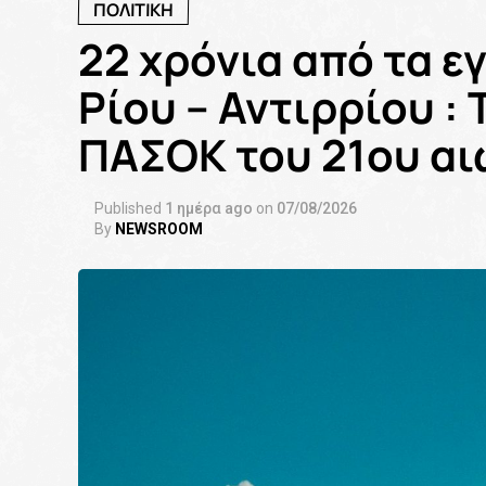
ΠΟΛΙΤΙΚΗ
22 χρόνια από τα ε
Ρίου – Αντιρρίου :
ΠΑΣΟΚ του 21ου αι
Published
1 ημέρα ago
on
07/08/2026
By
NEWSROOM