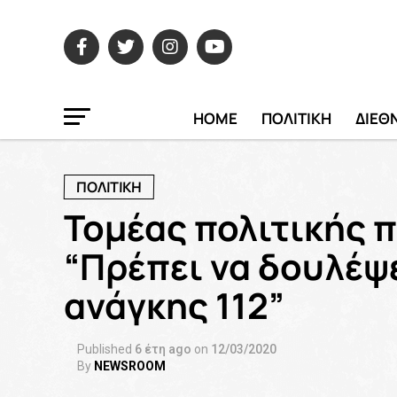
HOME
ΠΟΛΙΤΙΚΗ
ΔΙΕΘ
ΠΟΛΙΤΙΚΗ
Τομέας πολιτικής 
“Πρέπει να δουλέψ
ανάγκης 112”
Published
6 έτη ago
on
12/03/2020
By
NEWSROOM