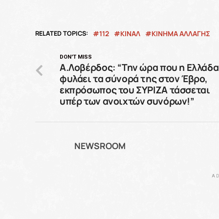
RELATED TOPICS:
112
ΚΙΝΑΛ
ΚΙΝΗΜΑ ΑΛΛΑΓΗΣ
DON'T MISS
Α.Λοβέρδος: “Την ώρα που η Ελλάδα
φυλάει τα σύνορά της στον Έβρο,
εκπρόσωπος του ΣΥΡΙΖΑ τάσσεται
υπέρ των ανοιχτών συνόρων!”
NEWSROOM
AD