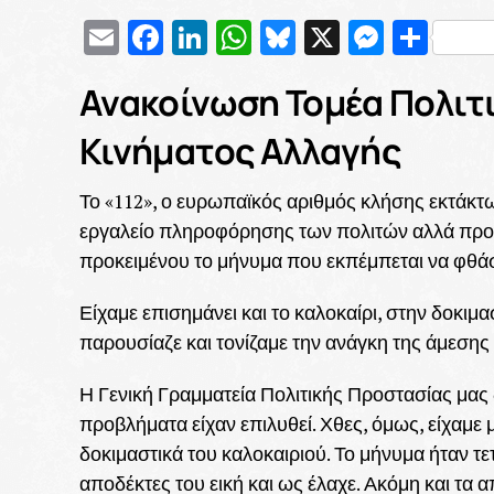
Email
Facebook
LinkedIn
WhatsApp
Bluesky
X
Messe
Μοι
Ανακοίνωση Τομέα Πολιτ
Κινήματος Αλλαγής
Το «112», ο ευρωπαϊκός αριθμός κλήσης εκτάκτω
εργαλείο πληροφόρησης των πολιτών αλλά προϋ
προκειμένου το μήνυμα που εκπέμπεται να φθάσε
Είχαμε επισημάνει και το καλοκαίρι, στην δοκιμα
παρουσίαζε και τονίζαμε την ανάγκη της άμεσης
Η Γενική Γραμματεία Πολιτικής Προστασίας μας 
προβλήματα είχαν επιλυθεί. Χθες, όμως, είχαμε
δοκιμαστικά του καλοκαιριού. Το μήνυμα ήταν τετ
αποδέκτες του εική και ως έλαχε. Ακόμη και τα α