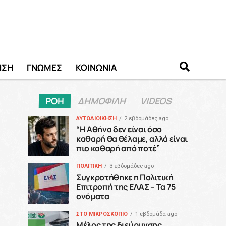
ΗΣΗ
ΓΝΩΜΕΣ
ΚΟΙΝΩΝΙΑ
ΡΟΗ
ΔΗΜΟΦΙΛΗ
VIDEOS
ΑΥΤΟΔΙΟΙΚΗΣΗ
2 εβδομάδες ago
“H Αθήνα δεν είναι όσο
καθαρή θα θέλαμε, αλλά είναι
πιο καθαρή από ποτέ”
ΠΟΛΙΤΙΚΗ
3 εβδομάδες ago
Συγκροτήθηκε η Πολιτική
Επιτροπή της ΕΛΑΣ – Τα 75
ονόματα
ΣΤΟ ΜΙΚΡΟΣΚΟΠΙΟ
1 εβδομάδα ago
Μέλος της διεύρυνσης