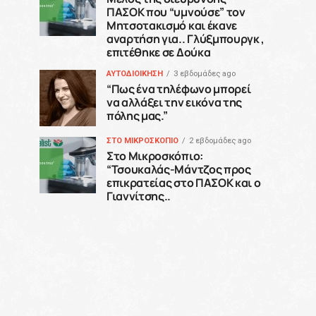
ΠΑΣΟΚ που “υμνούσε” τον
Μητσοτακισμό και έκανε
αναρτήση για.. Γλύξμπουργκ ,
επιτέθηκε σε Δούκα
ΑΥΤΟΔΙΟΙΚΗΣΗ
3 εβδομάδες ago
“Πως ένα τηλέφωνο μπορεί
να αλλάξει την εικόνα της
πόλης μας.”
ΣΤΟ ΜΙΚΡΟΣΚΟΠΙΟ
2 εβδομάδες ago
Στο Μικροσκόπιο:
“Τσουκαλάς-Μάντζος προς
επικρατείας στο ΠΑΣΟΚ και ο
Γιαννίτσης..