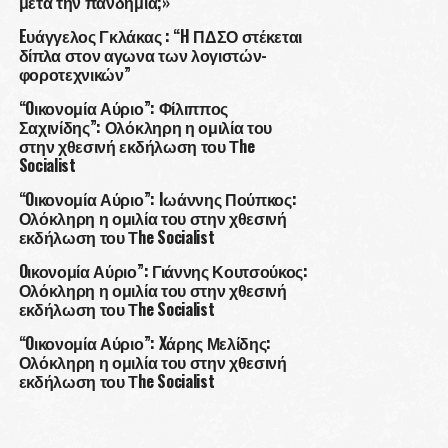
μετά την πανδημία;»
Eυάγγελος Γκλάκας : “H ΠΔΣΟ στέκεται
δίπλα στον αγωνα των λογιστών-
φοροτεχνικών”
“Oικονομία Αύριο”: Φίλιππος
Σαχινίδης”: Ολόκληρη η ομιλία του
στην χθεσινή εκδήλωση του Τhe
Socialist
“Oικονομία Αύριο”: Iωάννης Πούπκος:
Ολόκληρη η ομιλία του στην χθεσινή
εκδήλωση του Τhe Socialist
Oικονομία Αύριο”: Γιάννης Κουτσούκος:
Ολόκληρη η ομιλία του στην χθεσινή
εκδήλωση του Τhe Socialist
“Oικονομία Αύριο”: Xάρης Μελίδης:
Ολόκληρη η ομιλία του στην χθεσινή
εκδήλωση του Τhe Socialist