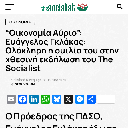
ΟΙΚΟΝΟΜΙΑ
“Oικονομία Αύριο”:
Ευάγγελος Γκλάκας:
Ολόκληρη η ομιλία του στην
χθεσινή εκδήλωση του Τhe
Socialist
Published
6 έτη ago
on
19/06/2020
By
NEWSROOM
Email
Facebook
LinkedIn
WhatsApp
Bluesky
X
Messenge
Μοιρασ
Ο Πρόεδρος της ΠΔΣΟ,