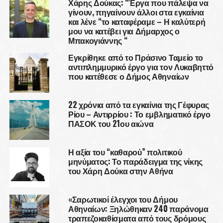
Χάρης Δούκας: “Έργα που πάλεψα να
γίνουν, πηγαίνουν άλλοι στα εγκαίνια
και λένε “το καταφέραμε – Η καλύτερή
μου να κατέβει για Δήμαρχος ο
Μπακογιάννης “
Εγκρίθηκε από το Πράσινο Ταμείο το
αντιπλημμυρικό έργο για τον Λυκαβηττό
που κατέθεσε ο Δήμος Αθηναίων
22 χρόνια από τα εγκαίνια της Γέφυρας
Ρίου – Αντιρρίου : Το εμβληματικό έργο
ΠΑΣΟΚ του 21ου αιώνα
Η αξία του “καθαρού” πολιτικού
μηνύματος: Το παράδειγμα της νίκης
του Χάρη Δούκα στην Αθήνα
«Σαρωτικοί έλεγχοι του Δήμου
Αθηναίων: Ξηλώθηκαν 240 παράνομα
τραπεζοκαθίσματα από τους δρόμους