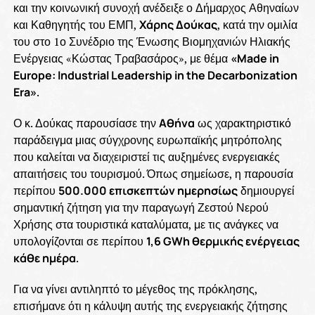
και την κοινωνική συνοχή ανέδειξε ο Δήμαρχος Αθηναίων
και Καθηγητής του ΕΜΠ,
Χάρης Δούκας
, κατά την ομιλία
του στο 1ο Συνέδριο της Ένωσης Βιομηχανιών Ηλιακής
Ενέργειας «Κώστας Τραβασάρος», με θέμα
«Made in
Europe: Industrial Leadership in the Decarbonization
Era»
.
Ο κ. Δούκας παρουσίασε την
Αθήνα
ως χαρακτηριστικό
παράδειγμα μιας σύγχρονης ευρωπαϊκής μητρόπολης
που καλείται να διαχειριστεί τις αυξημένες ενεργειακές
απαιτήσεις του τουρισμού. Όπως σημείωσε, η παρουσία
περίπου
500.000 επισκεπτών ημερησίως
δημιουργεί
σημαντική ζήτηση για την παραγωγή Ζεστού Νερού
Χρήσης στα τουριστικά καταλύματα, με τις ανάγκες να
υπολογίζονται σε περίπου
1,6 GWh θερμικής ενέργειας
κάθε ημέρα
.
Για να γίνει αντιληπτό το μέγεθος της πρόκλησης,
επισήμανε ότι η κάλυψη αυτής της ενεργειακής ζήτησης