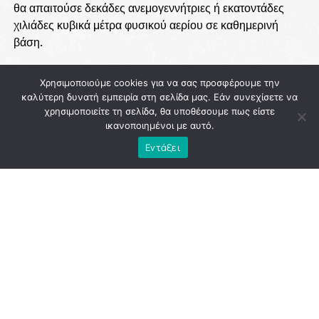
θα απαιτούσε δεκάδες ανεμογεννήτριες ή εκατοντάδες
χιλιάδες κυβικά μέτρα φυσικού αερίου σε καθημερινή
βάση.
Απέναντι σε αυτή την πραγματικότητα, ο Δήμαρχος
Χρησιμοποιούμε cookies για να σας προσφέρουμε την
Αθηναίων υπογράμμισε ότι υπάρχει μία
ώριμη, άμεσα
καλύτερη δυνατή εμπειρία στη σελίδα μας. Εάν συνεχίσετε να
διαθέσιμη και ιδιαίτερα αποτελεσματική λύση
για τις
χρησιμοποιείτε τη σελίδα, θα υποθέσουμε πως είστε
ελληνικές συνθήκες: τα
ηλιακά θερμικά συστήματα
.
ικανοποιημένοι με αυτό.
Κατά τους θερινούς μήνες, όπως εξήγησε, μπορούν να
Εντάξει
καλύψουν έως και
το 95% των αναγκών για Ζεστό
Νερό Χρήσης
, αξιοποιώντας την υψηλή ηλιοφάνεια της
χώρας.
ADVERTISEMENT