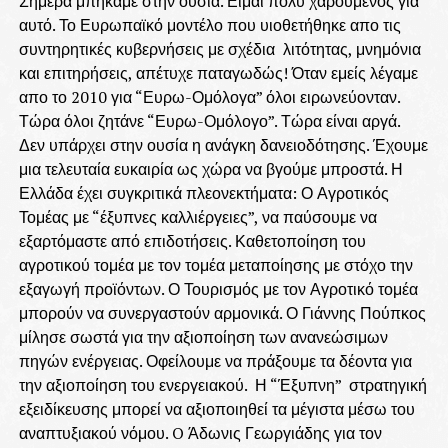
Σήμερα μπήκαμε στην ουσία. Είμαι πολύ χαρούμενος για
αυτό. Το Ευρωπαϊκό μοντέλο που υιοθετήθηκε απο τις
συντηρητικές κυβερνήσεις με σχέδια λιτότητας, μνημόνια
και επιτηρήσεις, απέτυχε παταγωδώς! Όταν εμείς λέγαμε
απο το 2010 για “Ευρω-Ομόλογα” όλοι ειρωνεύονταν.
Τώρα όλοι ζητάνε “Ευρω-Ομόλογο”. Τώρα είναι αργά.
Δεν υπάρχει στην ουσία η ανάγκη δανειοδότησης. Έχουμε
μια τελευταία ευκαιρία ως χώρα να βγούμε μπροστά. Η
Ελλάδα έχει συγκριτικά πλεονεκτήματα: Ο Αγροτικός
Τομέας με “έξυπνες καλλιέργειες”, να παύσουμε να
εξαρτόμαστε από επιδοτήσεις. Καθετοποίηση του
αγροτικού τομέα με τον τομέα μεταποίησης με στόχο την
εξαγωγή προϊόντων. Ο Τουρισμός με τον Αγροτικό τομέα
μπορούν να συνεργαστούν αρμονικά. Ο Γιάννης Πούπκος
μίλησε σωστά για την αξιοποίηση των ανανεώσιμων
πηγών ενέργειας. Οφείλουμε να πράξουμε τα δέοντα για
την αξιοποίηση του ενεργειακού. Η “Έξυπνη” στρατηγική
εξειδίκευσης μπορεί να αξιοποιηθεί τα μέγιστα μέσω του
αναπτυξιακού νόμου. O Άδωνις Γεωργιάδης για τον